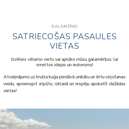
610
No
par cilvēku
Noklikšķini šeit, lai apskatītu
GALAMĒRĶI
SATRIECOŠAS PASAULES
VIETAS
Izvēlies vēlamo vietu vai aplūko mūsu galamērķus, lai
smeltos idejas un iedvesmu!
Atvaļinājums uz kruīza kuģa piedāvā unikālu un ērtu ceļošanas
veidu, apvienojot atpūtu, izklaidi un iespēju apskatīt dažādas
vietas!