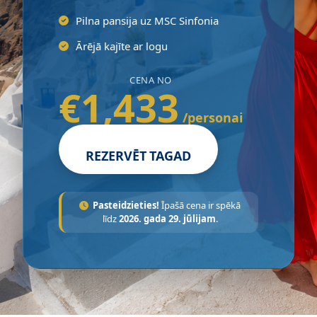
Pilna pansija uz MSC Sinfonia
Ārējā kajīte ar logu
CENA NO
€1,433
/personai
REZERVĒT TAGAD
Pasteidzieties!
Īpašā cena ir spēkā
līdz
2026. gada 29. jūlijam
.