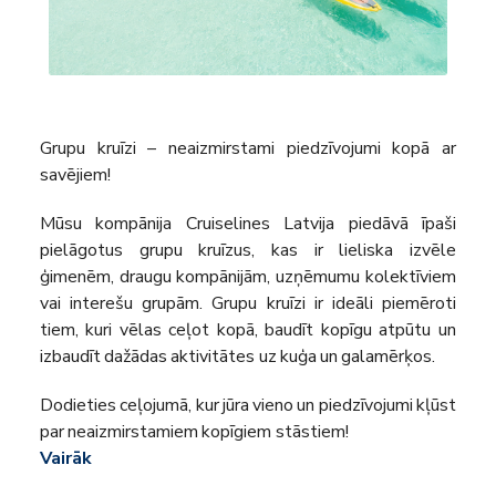
Grupu kruīzi – neaizmirstami piedzīvojumi kopā ar
savējiem!
Mūsu kompānija Cruiselines Latvija piedāvā īpaši
pielāgotus grupu kruīzus, kas ir lieliska izvēle
ģimenēm, draugu kompānijām, uzņēmumu kolektīviem
vai interešu grupām. Grupu kruīzi ir ideāli piemēroti
tiem, kuri vēlas ceļot kopā, baudīt kopīgu atpūtu un
izbaudīt dažādas aktivitātes uz kuģa un galamērķos.
Dodieties ceļojumā, kur jūra vieno un piedzīvojumi kļūst
par neaizmirstamiem kopīgiem stāstiem!
Vairāk