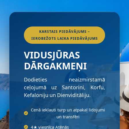
KARSTAIS PIEDĀVĀJUMS –
IEROBEŽOTS LAIKA PIEDĀVĀJUMS
VIDUSJŪRAS
DĀRGAKMEŅI
Dodieties neaizmirstamā
ceļojumā uz Santorini, Korfu,
Kefaloniju un Dienviditāliju.
Cenā iekļauti turp un atpakaļ lidojumi
un transfēri
4★ viesnīca Atēnās