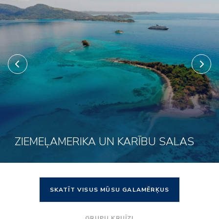
ZIEMEĻAMERIKA UN KARĪBU SALAS
SKATĪT VISUS MŪSU GALAMĒRĶUS
Noklikšķini šeit, lai apskatītu
GRUPU KRUĪZI