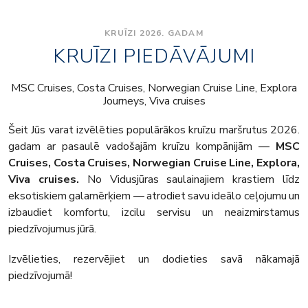
KRUĪZI 2026. GADAM
KRUĪZI PIEDĀVĀJUMI
MSC Cruises, Costa Cruises, Norwegian Cruise Line, Explora
Journeys, Viva cruises
Šeit Jūs varat izvēlēties populārākos kruīzu maršrutus 2026.
gadam ar pasaulē vadošajām kruīzu kompānijām —
MSC
Cruises, Costa Cruises, Norwegian Cruise Line, Explora,
Viva cruises.
No Vidusjūras saulainajiem krastiem līdz
eksotiskiem galamērķiem — atrodiet savu ideālo ceļojumu un
izbaudiet komfortu, izcilu servisu un neaizmirstamus
piedzīvojumus jūrā.
Izvēlieties, rezervējiet un dodieties savā nākamajā
piedzīvojumā!