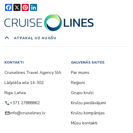
Facebook
X
Pinterest
LinkedIn
ATPAKAĻ UZ AUGŠU
KONTAKTI
GALVENĀS SAITES
Cruiselines Travel Agency SIA
Par mums
Lāčplēša iela 14-302
Reģioni
Riga, Latvia
Grupu kruīzi
call
+371 27888862
Kruīzu piedāvājumi
email
info@cruiselines.lv
Kruīzu kompānijas
Mūsu kontakti