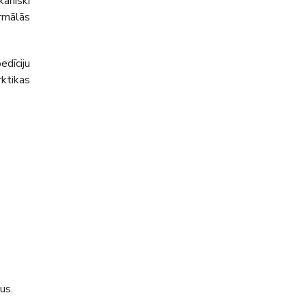
aniski
ermālās
dīciju
ktikas
us.