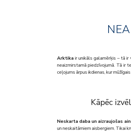
NEA
Arktika
ir unikāls galamērķis – tā ir
neaizmirstamā piedzīvojumā. Tā ir te
ceļojums ārpus ikdienas, kur mūžīgai
Kāpēc izvē
Neskarta daba un aizraujošas ain
un neskaitāmiem aisbergiem. Tikai kr