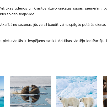
rktikas ūdeņos un krastos dzīvo unikālas sugas, piemēram, polārl
ekus to dabiskajā vidē.
tkarībā no sezonas, jūs varat baudīt vai nu spilgto polārās diena
 pieturvietās ir iespējams satikt Arktikas vietējo iedzīvotāju 
.