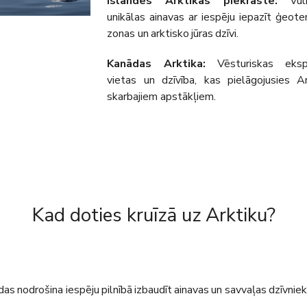
Islandes Arktikas piekraste:
Vulk
unikālas ainavas ar iespēju iepazīt ģeot
zonas un arktisko jūras dzīvi.
Kanādas Arktika:
Vēsturiskas ekspe
vietas un dzīvība, kas pielāgojusies Ar
skarbajiem apstākļiem.
Kad doties kruīzā uz Arktiku?
s nodrošina iespēju pilnībā izbaudīt ainavas un savvaļas dzīvniek