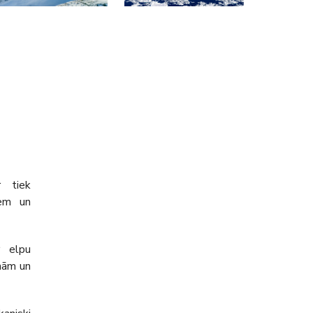
r tiek
iem un
r elpu
enām un