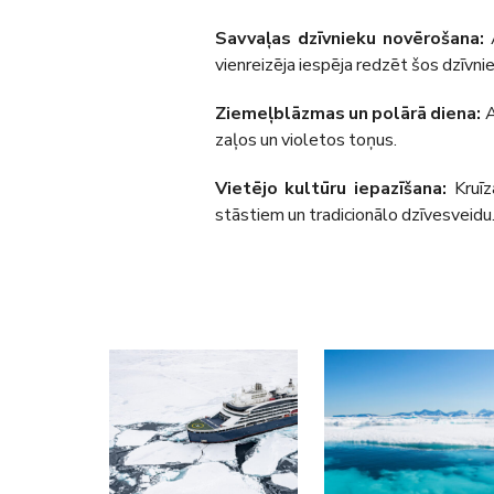
Savvaļas dzīvnieku novērošana:
A
vienreizēja iespēja redzēt šos dzīvni
Ziemeļblāzmas un polārā diena:
A
zaļos un violetos toņus.
Vietējo kultūru iepazīšana:
Kruīza
stāstiem un tradicionālo dzīvesveidu