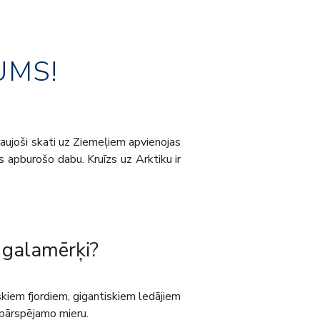
UMS!
zraujoši skati uz Ziemeļiem apvienojas
s apburošo dabu. Kruīzs uz Arktiku ir
 galamērķi?
kiem fjordiem, gigantiskiem ledājiem
epārspējamo mieru.