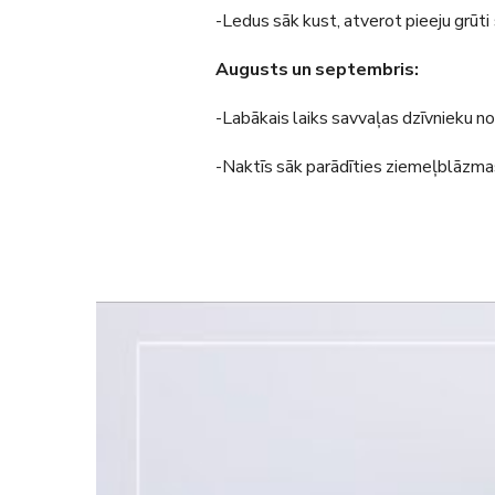
-Ledus sāk kust, atverot pieeju grū
Augusts un septembris:
-Labākais laiks savvaļas dzīvnieku no
-Naktīs sāk parādīties ziemeļblāzma