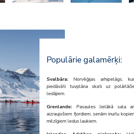
Populārie galamērķi:
Svalbāra:
Norvēģijas arhipelāgs, ku
piedāvāti tuvplāna skati uz polārlāč
ledājiem.
Grenlande:
Pasaules lielākā sala a
aizraujošiem fjordiem, senām inuitu kopi
milzīgiem ledus laukiem.