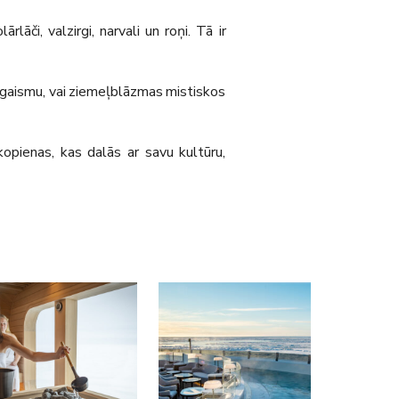
āči, valzirgi, narvali un roņi. Tā ir
s gaismu, vai ziemeļblāzmas mistiskos
kopienas, kas dalās ar savu kultūru,