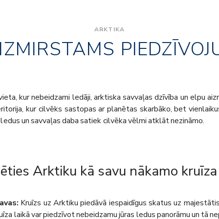
ARKTIKA
IZMIRSTAMS PIEDZĪVOJ
 vieta, kur nebeidzami ledāji, arktiska savvaļas dzīvība un elpu ai
ritorija, kur cilvēks sastopas ar planētas skarbāko, bet vienlaiku
s ledus un savvaļas daba satiek cilvēka vēlmi atklāt nezināmo.
lēties Arktiku kā savu nākamo kruīza
avas:
Kruīzs uz Arktiku piedāvā iespaidīgus skatus uz majestātis
uīza laikā var piedzīvot nebeidzamu jūras ledus panorāmu un tā n