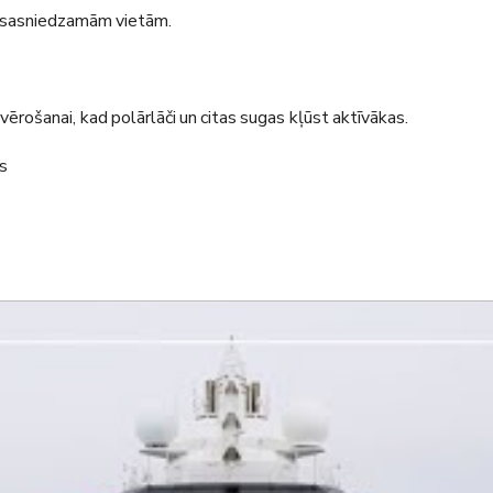
ti sasniedzamām vietām.
vērošanai, kad polārlāči un citas sugas kļūst aktīvākas.
s