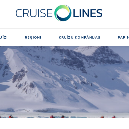
UĪZI
REĢIONI
KRUĪZU KOMPĀNIJAS
PAR 