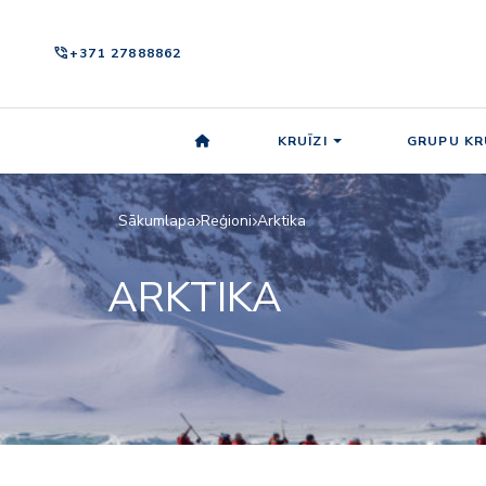
phone_in_talk
+371 27888862
KRUĪZI
GRUPU KR
Sākumlapa
Reģioni
Arktika
ARKTIKA