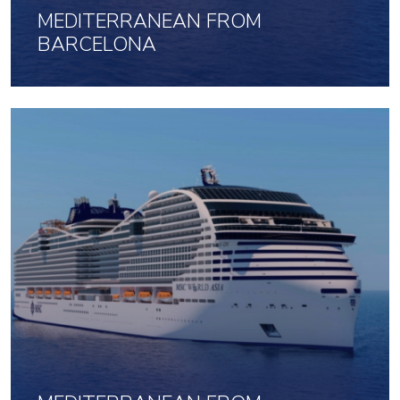
MEDITERRANEAN FROM
BARCELONA
7 May 2027 uz 7 naktis
1103
No
par cilvēku
Noklikšķini šeit, lai apskatītu