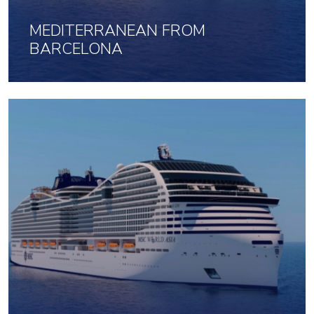
MEDITERRANEAN FROM
BARCELONA
2 Apr 2027 uz 7 naktis
1103
No
par cilvēku
Noklikšķini šeit, lai apskatītu