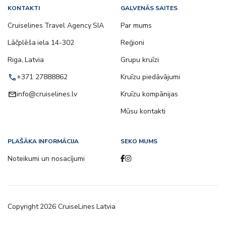
KONTAKTI
GALVENĀS SAITES
Cruiselines Travel Agency SIA
Par mums
Lāčplēša iela 14-302
Reģioni
Riga, Latvia
Grupu kruīzi
call
+371 27888862
Kruīzu piedāvājumi
email
info@cruiselines.lv
Kruīzu kompānijas
Mūsu kontakti
PLAŠĀKA INFORMĀCIJA
SEKO MUMS
Noteikumi un nosacījumi
Copyright
2026
CruiseLines Latvia