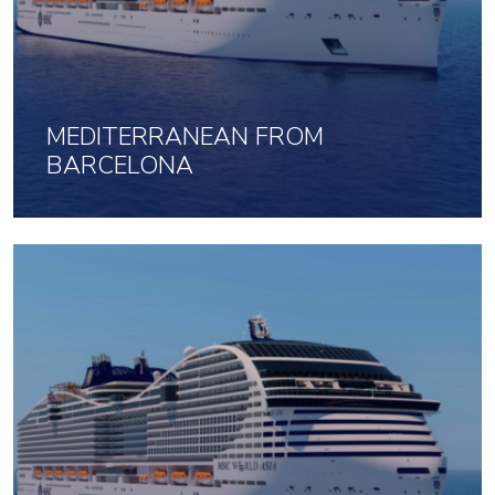
MEDITERRANEAN FROM
BARCELONA
25 Dec 2026 uz 7 naktis
1643
No
par cilvēku
Noklikšķini šeit, lai apskatītu