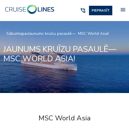
menu
phone_in_talk
PIEPRASĪT
Sākumlapa
Jaunums kruīzu pasaulē— MSC World Asia!
JAUNUMS KRUĪZU PASAULĒ—
MSC WORLD ASIA!
MSC World Asia