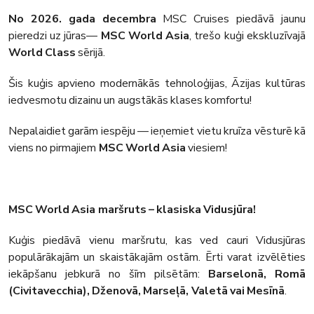
No 2026. gada decembra
MSC Cruises piedāvā jaunu
pieredzi uz jūras—
MSC World Asia
, trešo kuģi ekskluzīvajā
World Class
sērijā.
Šis kuģis apvieno modernākās tehnoloģijas, Āzijas kultūras
iedvesmotu dizainu un augstākās klases komfortu!
Nepalaidiet garām iespēju — ieņemiet vietu kruīza vēsturē kā
viens no pirmajiem
MSC World Asia
viesiem!
MSC World Asia maršruts – klasiska Vidusjūra!
Kuģis piedāvā vienu maršrutu, kas ved cauri Vidusjūras
populārākajām un skaistākajām ostām. Ērti varat izvēlēties
iekāpšanu jebkurā no šīm pilsētām:
Barselonā, Romā
(Civitavecchia), Dženovā, Marseļā, Valetā vai Mesīnā
.