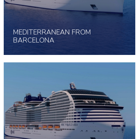
MEDITERRANEAN FROM
BARCELONA
22 Jan 2027 uz 7 naktis
813
No
par cilvēku
Noklikšķini šeit, lai apskatītu