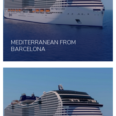
MEDITERRANEAN FROM
BARCELONA
11 Dec 2026 uz 7 naktis
933
No
par cilvēku
Noklikšķini šeit, lai apskatītu