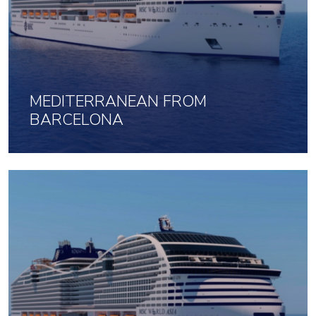
MEDITERRANEAN FROM
BARCELONA
18 Dec 2026 uz 7 naktis
1073
No
par cilvēku
Noklikšķini šeit, lai apskatītu