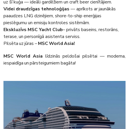
uz šī kuģa — ideāli gardēžiem un craft beer cienītājiem.
Videi draudzīgas tehnoloģijas
— aprīkots ar jaunākās
paaudzes LNG dzinējiem, shore-to-ship enerģijas
pieslēgumu un emisiju kontroles sistēmām.
Ekskluzīvs MSC Yacht Club
– privāts baseins, restorāns,
terase, un personīgā asistenta serviss.
Pilsēta uz jūras –
MSC World Asia!
MSC World Asia
līdzinās peldošai pilsētai — moderna,
iespaidīga un pārsteigumiem bagāta!