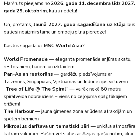
Maršruts pieejams no
2026. gada 11. decembra līdz 2027.
gada 29. oktobrim
, katru nedēļu!
Un, protams,
Jaunā 2027. gada sagaidīšana uz klāja
būs
patiesi neaizmirstama un emociju pilna pieredze!
Kas Jūs sagaida uz
MSC World Asia
?
World Promenade
— eleganta promenāde ar jūras skatu,
restorāniem, bāriem un izklaidēm
Pan-Asian restorāns
— gardēžu piedzīvojums ar
Taizemes, Singapūras, Vjetnamas un Indonēzijas virtuvēm
“
Tree of Life @ The Spiral
” — vairāk nekā 80 metru
spirālveida nobrauciens – viens no ceļojuma spilgtākajiem
brīžiem!
The Harbour
— jauna ģimenes zona ar ūdens atrakcijām un
spēlēm bērniem
Mikroalus darītava un tematiski bāri
— unikāla atmosfēra
katram vakaram. Pašbrūvēts alus ar Āzijas garšu notīm, tikai