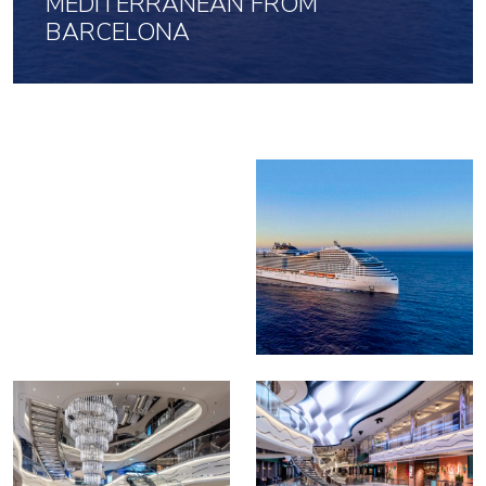
MEDITERRANEAN FROM
BARCELONA
4 Jun 2027 uz 7 naktis
1193
No
par cilvēku
Noklikšķini šeit, lai apskatītu