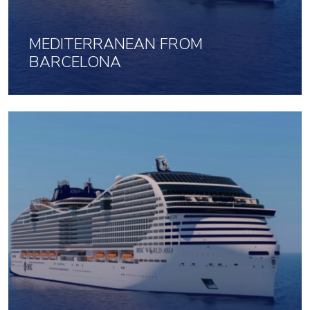
MEDITERRANEAN FROM
BARCELONA
12 Feb 2027 uz 7 naktis
833
No
par cilvēku
Noklikšķini šeit, lai apskatītu