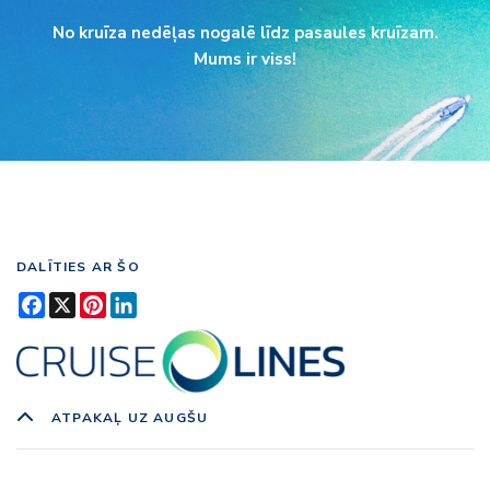
No kruīza nedēļas nogalē līdz pasaules kruīzam.
Mums ir viss!
DALĪTIES AR ŠO
Facebook
X
Pinterest
LinkedIn
ATPAKAĻ UZ AUGŠU