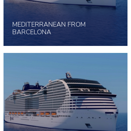
MEDITERRANEAN FROM
BARCELONA
5 Feb 2027 uz 7 naktis
903
No
par cilvēku
Noklikšķini šeit, lai apskatītu