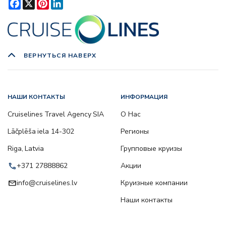
Facebook
X
Pinterest
LinkedIn
ВЕРНУТЬСЯ НАВЕРХ
НАШИ КОНТАКТЫ
ИНФОРМАЦИЯ
Cruiselines Travel Agency SIA
О Нас
Lāčplēša iela 14-302
Регионы
Riga, Latvia
Групповые круизы
call
+371 27888862
Акции
email
info@cruiselines.lv
Круизные компании
Наши контакты