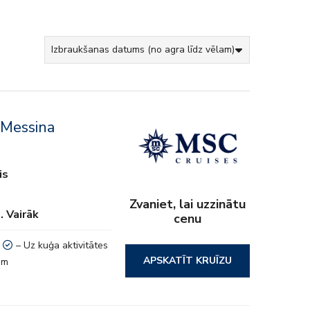
 Messina
is
Zvaniet, lai uzzinātu
… Vairāk
cenu
– Uz kuģa aktivitātes
APSKATĪT KRUĪZU
em