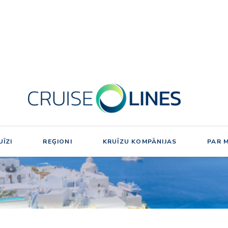
ĪZI
REĢIONI
KRUĪZU KOMPĀNIJAS
PAR 
ZI