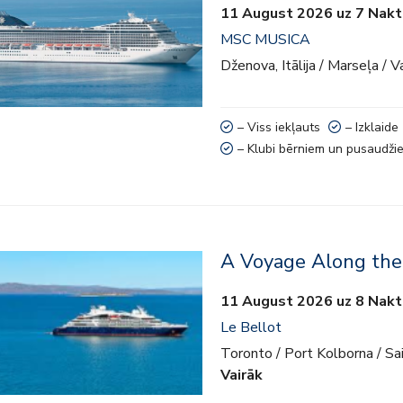
11 August 2026 uz 7 Nakt
e
MSC MUSICA
 aktivitātes
Dženova, Itālija / Marseļa / V
bērniem un pusaudžiem
– Viss iekļauts
– Izklaide
– Klubi bērniem un pusaudži
A Voyage Along the
11 August 2026 uz 8 Nakt
Le Bellot
Toronto / Port Kolborna / Sail
Vairāk