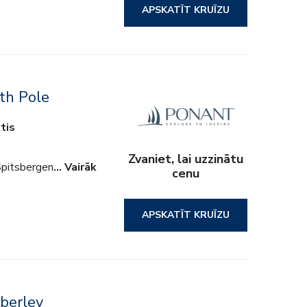
APSKATĪT KRUĪZU
th Pole
tis
Zvaniet, lai uzzinātu
Spitsbergen
… Vairāk
cenu
APSKATĪT KRUĪZU
mberley