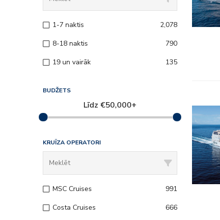
– Uz kuģa
– Klubi 
1-7 naktis
2,078
8-18 naktis
790
19 un vairāk
135
BUDŽETS
Līdz
€
50,000+
– Viss ie
– Izklaid
KRUĪZA OPERATORI
– Uz kuģa
– Klubi 
MSC Cruises
991
Costa Cruises
666