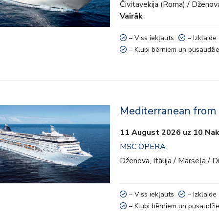
 aktivitātes
Čivitavekija (Roma) / Dženova,
Vairāk
bērniem un pusaudžiem
– Viss iekļauts
– Izklaide
– Klubi bērniem un pusaudži
Mediterranean from
kļauts
11 August 2026 uz 10 Nak
e
MSC OPERA
 aktivitātes
Dženova, Itālija / Marseļa / D
bērniem un pusaudžiem
– Viss iekļauts
– Izklaide
– Klubi bērniem un pusaudži