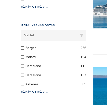
– Izklaid
RĀDĪT VAIRĀK
– Uz kuģa
IZBRAUKŠANAS OSTAS
– Klubi 
Bergen
276
Maiami
194
Barcelona
115
Barselona
107
Kirkenes
89
RĀDĪT VAIRĀK