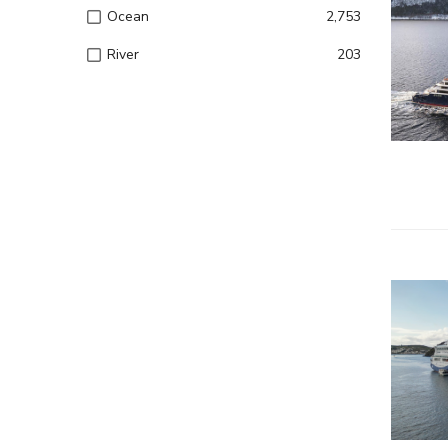
Ocean
2,753
River
203