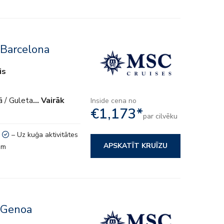
 Barcelona
is
ā / Guleta
… Vairāk
Inside cena no
€1,173*
par cilvēku
– Uz kuģa aktivitātes
APSKATĪT KRUĪZU
em
 Genoa