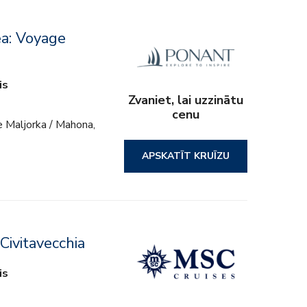
ea: Voyage
is
Zvaniet, lai uzzinātu
cenu
e Maljorka / Mahona,
APSKATĪT KRUĪZU
Civitavecchia
is