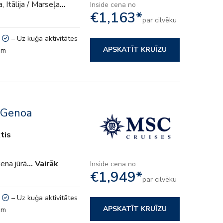
 Itālija / Marseļa
…
Inside cena no
€1,163*
par cilvēku
– Uz kuģa aktivitātes
APSKATĪT KRUĪZU
em
 Genoa
tis
iena jūrā
… Vairāk
Inside cena no
€1,949*
par cilvēku
– Uz kuģa aktivitātes
APSKATĪT KRUĪZU
em