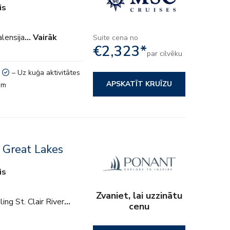
is
alensija
… Vairāk
Suite cena no
€2,323*
par cilvēku
– Uz kuģa aktivitātes
APSKATĪT KRUĪZU
em
 Great Lakes
is
Zvaniet, lai uzzinātu
ing St. Clair River
…
cenu