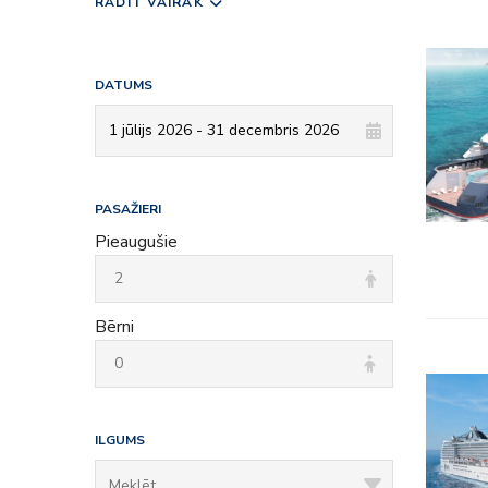
RĀDĪT VAIRĀK
DATUMS
PASAŽIERI
Pieaugušie
Bērni
– Viss ie
ILGUMS
– Izklaid