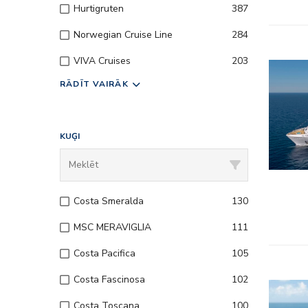
Hurtigruten
387
Norwegian Cruise Line
284
VIVA Cruises
203
– Viss ie
RĀDĪT VAIRĀK
– Izklaid
– Uz kuģa
KUĢI
– Klubi 
Costa Smeralda
130
MSC MERAVIGLIA
111
Costa Pacifica
105
Costa Fascinosa
102
– Viss ie
Costa Toscana
100