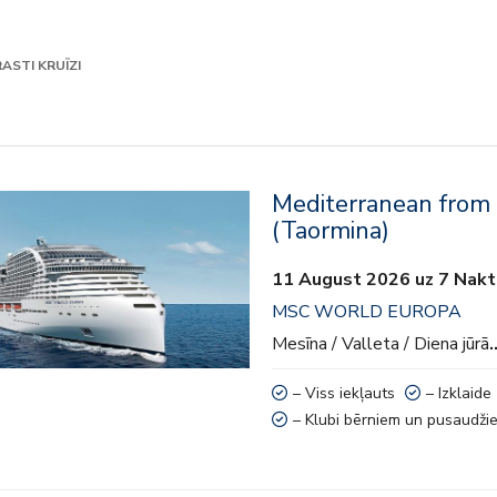
ASTI KRUĪZI
Mediterranean from
kļauts
(Taormina)
e
11 August 2026 uz 7 Nakt
MSC WORLD EUROPA
 aktivitātes
Mesīna / Valleta / Diena jūrā
bērniem un pusaudžiem
– Viss iekļauts
– Izklaide
– Klubi bērniem un pusaudži