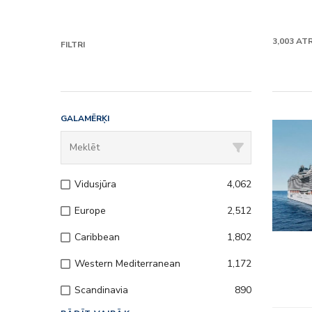
3,003
ATR
FILTRI
GALAMĒRĶI
– Viss ie
– Izklaid
Vidusjūra
4,062
– Uz kuģa
Europe
2,512
– Klubi 
Caribbean
1,802
Western Mediterranean
1,172
Scandinavia
890