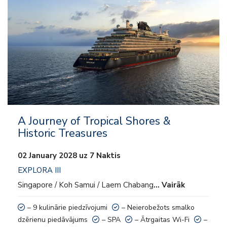
– Neierobežots smalko dzērienu piedāvājums
– SPA
– Ātrgaitas Wi-Fi
– Labklājības un fitnesa programmas
– Transfēra pakalpojumi no ostas uz pilsētas centru (ja pieejams/
nepieciešams)
A Journey of Tropical Shores &
– Pudele vīna un izvēlētā stiprā dzēriena pudele viesu izvēlei pēc
Historic Treasures
ierašanās
02 January 2028 uz 7 Naktis
– Welcome šampanieša pudele un saldumi
EXPLORA III
Singapore / Koh Samui / Laem Chabang
… Vairāk
– Autentisks, kultūras bagāts un intuitīvs serviss
– 9 kulinārie piedzīvojumi
– Neierobežots smalko
– Servisa maksa un ostas nodokļi
dzērienu piedāvājums
– SPA
– Ātrgaitas Wi-Fi
–