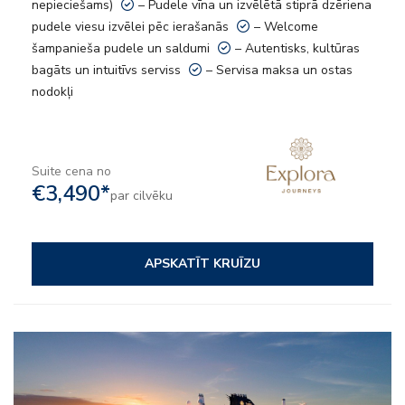
nepieciešams)
– Pudele vīna un izvēlētā stiprā dzēriena
pudele viesu izvēlei pēc ierašanās
– Welcome
šampanieša pudele un saldumi
– Autentisks, kultūras
bagāts un intuitīvs serviss
– Servisa maksa un ostas
nodokļi
Suite cena no
€3,490*
par cilvēku
APSKATĪT KRUĪZU
– 9 kulinārie piedzīvojumi
– Neierobežots smalko dzērienu piedāvājums