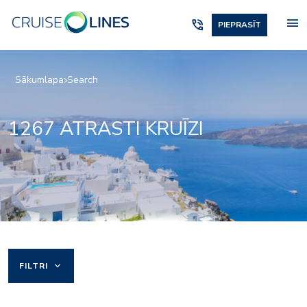
menu
phone_in_talk
PIEPRASĪT
Sākumlapa
Search
1267 ATRASTI KRUĪZI
keyboard_arrow_down
FILTRI