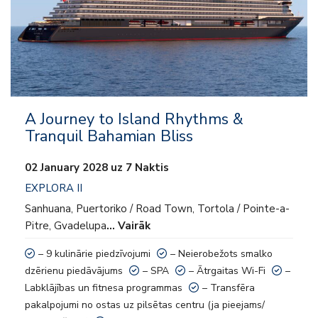
– Ātrgaitas Wi-Fi
– Labklājības un fitnesa programmas
– Transfēra pakalpojumi no ostas uz pilsētas centru (ja pieejams/
nepieciešams)
A Journey to Island Rhythms &
– Pudele vīna un izvēlētā stiprā dzēriena pudele viesu izvēlei pēc
Tranquil Bahamian Bliss
ierašanās
02 January 2028 uz 7 Naktis
– Welcome šampanieša pudele un saldumi
EXPLORA II
Sanhuana, Puertoriko / Road Town, Tortola / Pointe-a-
– Autentisks, kultūras bagāts un intuitīvs serviss
Pitre, Gvadelupa
… Vairāk
– Servisa maksa un ostas nodokļi
– 9 kulinārie piedzīvojumi
– Neierobežots smalko
dzērienu piedāvājums
– SPA
– Ātrgaitas Wi-Fi
–
Labklājības un fitnesa programmas
– Transfēra
pakalpojumi no ostas uz pilsētas centru (ja pieejams/