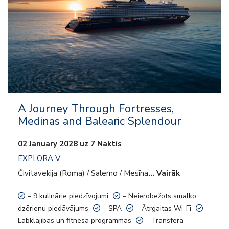
– SPA
– Ātrgaitas Wi-Fi
– Labklājības un fitnesa programmas
– Transfēra pakalpojumi no ostas uz pilsētas centru (ja pieejams/
nepieciešams)
A Journey Through Fortresses,
– Pudele vīna un izvēlētā stiprā dzēriena pudele viesu izvēlei pēc
Medinas and Balearic Splendour
ierašanās
02 January 2028 uz 7 Naktis
– Welcome šampanieša pudele un saldumi
EXPLORA V
Čivitavekija (Roma) / Salerno / Mesīna
… Vairāk
– Autentisks, kultūras bagāts un intuitīvs serviss
– 9 kulinārie piedzīvojumi
– Neierobežots smalko
– Servisa maksa un ostas nodokļi
dzērienu piedāvājums
– SPA
– Ātrgaitas Wi-Fi
–
Labklājības un fitnesa programmas
– Transfēra