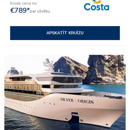
Inside cena no
€789*
par cilvēku
APSKATĪT KRUĪZU