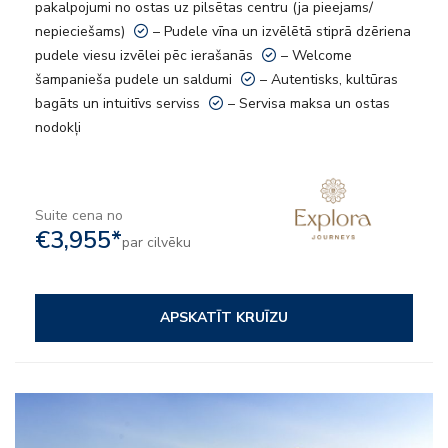
pakalpojumi no ostas uz pilsētas centru (ja pieejams/
nepieciešams)
– Pudele vīna un izvēlētā stiprā dzēriena
pudele viesu izvēlei pēc ierašanās
– Welcome
šampanieša pudele un saldumi
– Autentisks, kultūras
bagāts un intuitīvs serviss
– Servisa maksa un ostas
nodokļi
Suite cena no
€3,955*
par cilvēku
APSKATĪT KRUĪZU
– 9 kulinārie piedzīvojumi