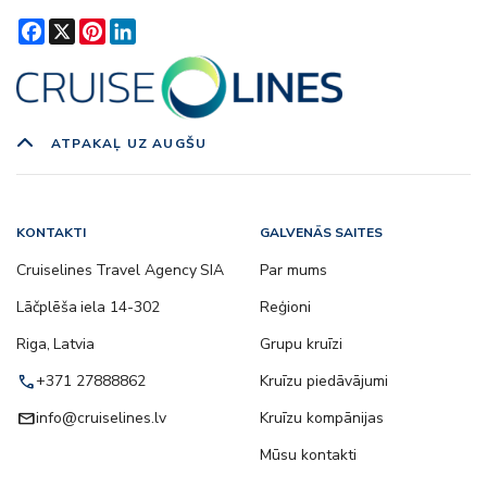
Facebook
X
Pinterest
LinkedIn
ATPAKAĻ UZ AUGŠU
KONTAKTI
GALVENĀS SAITES
Cruiselines Travel Agency SIA
Par mums
Lāčplēša iela 14-302
Reģioni
Riga, Latvia
Grupu kruīzi
call
+371 27888862
Kruīzu piedāvājumi
email
info@cruiselines.lv
Kruīzu kompānijas
Mūsu kontakti