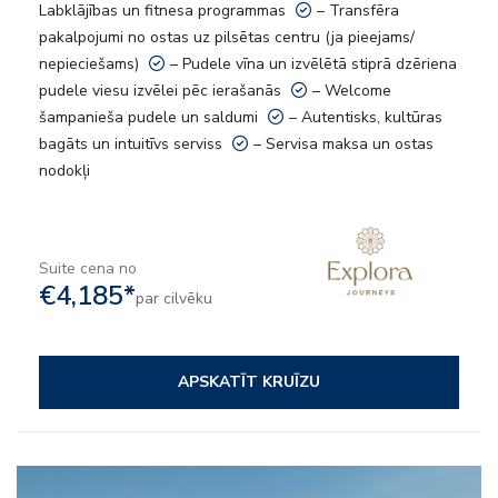
Labklājības un fitnesa programmas
– Transfēra
pakalpojumi no ostas uz pilsētas centru (ja pieejams/
nepieciešams)
– Pudele vīna un izvēlētā stiprā dzēriena
pudele viesu izvēlei pēc ierašanās
– Welcome
šampanieša pudele un saldumi
– Autentisks, kultūras
bagāts un intuitīvs serviss
– Servisa maksa un ostas
nodokļi
Suite cena no
€4,185*
par cilvēku
APSKATĪT KRUĪZU
– Viss iekļauts