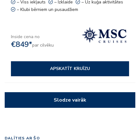
– Viss iekļauts
– Izklaide
– Uz kuģa aktivitātes
– Klubi bērniem un pusaudžiem
Inside cena no
€849*
par cilvēku
APSKATĪT KRUĪZU
Slodze vairāk
DALĪTIES AR ŠO