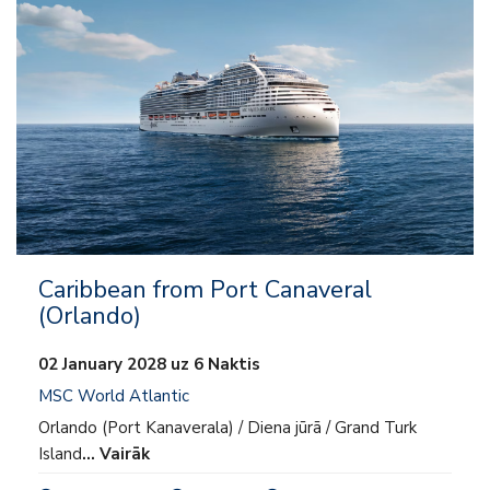
– Izklaide
– Uz kuģa aktivitātes
– Klubi bērniem un pusaudžiem
Caribbean from Port Canaveral
(Orlando)
02 January 2028 uz 6 Naktis
MSC World Atlantic
Orlando (Port Kanaverala) / Diena jūrā / Grand Turk
Island
… Vairāk