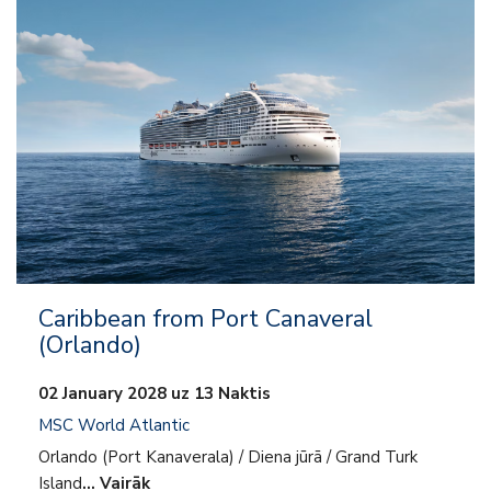
– Viss iekļauts
– Izklaide
– Uz kuģa aktivitātes
– Klubi bērniem un pusaudžiem
Caribbean from Port Canaveral
(Orlando)
02 January 2028 uz 13 Naktis
MSC World Atlantic
Orlando (Port Kanaverala) / Diena jūrā / Grand Turk
Island
… Vairāk