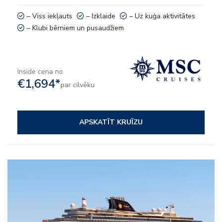
– Viss iekļauts
– Izklaide
– Uz kuģa aktivitātes
– Klubi bērniem un pusaudžiem
Inside cena no
€1,694*
par cilvēku
APSKATĪT KRUĪZU
– 9 kulinārie piedzīvojumi
– Neierobežots smalko dzērienu piedāvājums
– SPA