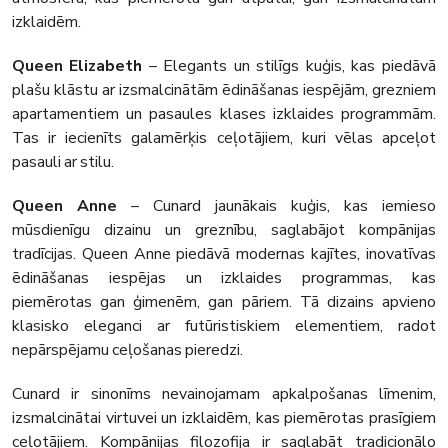
izklaidēm.
Queen Elizabeth
– Elegants un stilīgs kuģis, kas piedāvā
plašu klāstu ar izsmalcinātām ēdināšanas iespējām, grezniem
apartamentiem un pasaules klases izklaides programmām.
Tas ir iecienīts galamērķis ceļotājiem, kuri vēlas apceļot
pasauli ar stilu.
Queen Anne
– Cunard jaunākais kuģis, kas iemieso
mūsdienīgu dizainu un greznību, saglabājot kompānijas
tradīcijas. Queen Anne piedāvā modernas kajītes, inovatīvas
ēdināšanas iespējas un izklaides programmas, kas
piemērotas gan ģimenēm, gan pāriem. Tā dizains apvieno
klasisko eleganci ar futūristiskiem elementiem, radot
nepārspējamu ceļošanas pieredzi.
Cunard ir sinonīms nevainojamam apkalpošanas līmenim,
izsmalcinātai virtuvei un izklaidēm, kas piemērotas prasīgiem
ceļotājiem. Kompānijas filozofija ir saglabāt tradicionālo