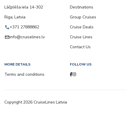
Lāčplēša iela 14-302
Destinations
Riga, Latvia
Group Cruises
call
+371 27888862
Cruise Deals
email
info@cruiselines.lv
Cruise Lines
Contact Us
MORE DETAILS
FOLLOW US
Terms and conditions
Copyright
2026
CruiseLines Latvia