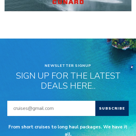
NEWSLETTER SIGNUP
SIGN UP FOR THE LATEST
DEALS HERE..
SUBSCRIBE
From short cruises to long haul packages. We have it
all.