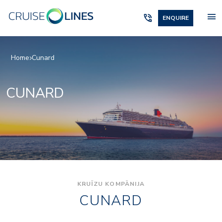
menu
phone_in_talk
ENQUIRE
Home
Cunard
CUNARD
KRUĪZU KOMPĀNIJA
CUNARD