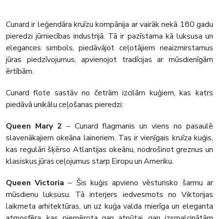
Cunard ir leģendāra kruīzu kompānija ar vairāk nekā 180 gadu
pieredzi jūrniecības industrijā. Tā ir pazīstama kā luksusa un
elegances simbols, piedāvājot ceļotājiem neaizmirstamus
jūras piedzīvojumus, apvienojot tradīcijas ar mūsdienīgām
ērtībām.
Cunard flote sastāv no četrām izcilām kuģiem, kas katrs
piedāvā unikālu ceļošanas pieredzi:
Queen Mary 2
– Cunard flagmanis un viens no pasaulē
slavenākajiem okeāna laineriem. Tas ir vienīgais kruīza kuģis,
kas regulāri šķērso Atlantijas okeānu, nodrošinot greznus un
klasiskus jūras ceļojumus starp Eiropu un Ameriku.
Queen Victoria
– Šis kuģis apvieno vēsturisko šarmu ar
mūsdienu luksusu. Tā interjers iedvesmots no Viktorijas
laikmeta arhitektūras, un uz kuģa valda mierīga un eleganta
atmosfēra, kas piemērota gan atpūtai, gan izsmalcinātām