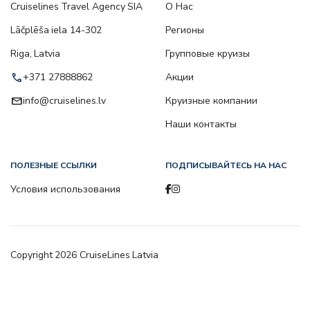
Cruiselines Travel Agency SIA
О Нас
Lāčplēša iela 14-302
Регионы
Riga, Latvia
Групповые круизы
call
+371 27888862
Акции
email
info@cruiselines.lv
Круизные компании
Наши контакты
ПОЛЕЗНЫЕ ССЫЛКИ
ПОДПИСЫВАЙТЕСЬ НА НАС
Условия использования
Copyright
2026
CruiseLines Latvia