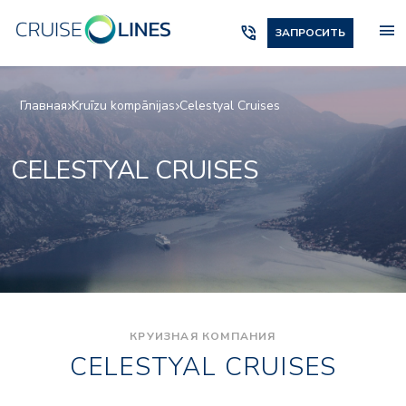
menu
phone_in_talk
ЗАПРОСИТЬ
Главная
Kruīzu kompānijas
Celestyal Cruises
CELESTYAL CRUISES
КРУИЗНАЯ КОМПАНИЯ
CELESTYAL CRUISES