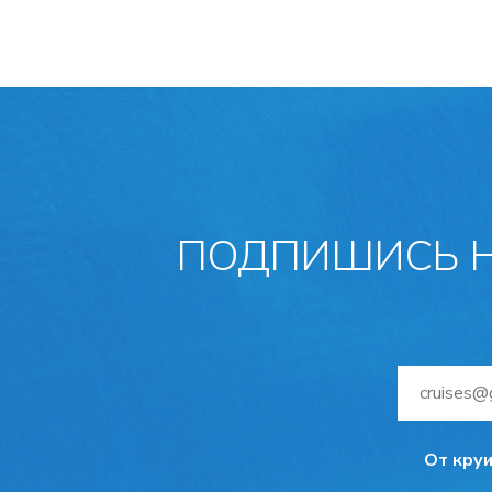
ПОДПИШИСЬ Н
От круи