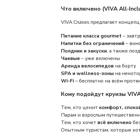
Что включено (VIVA All-Inclu
VIVA Cruises предлагает концеп
Питание класса gourmet
– завтр
Напитки без ограничений
– вино
Полдник и закуски
, а также поз
Чаевые
– уже включены
Аренда велосипедов
на борту
SPA и wellness-зоны
на некото
Wi-Fi
– бесплатно на всём прот
Кому подойдут круизы VIVA
Тем, кто ценит
комфорт, споко
Парам и взрослым путешестве
Тем, кто хочет
всё включено
без
Опытным туристам, которые хот