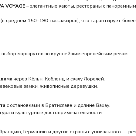
VA VOYAGE
– элегантные каюты, рестораны с панорамным
(в среднем 150–190 пассажиров), что гарантирует боле
ий выбор маршрутов по крупнейшим европейским рекам:
рдама
через Кёльн, Кобленц и скалу Лорелей.
евековые замки, живописные деревушки.
та
с остановками в Братиславе и долине Вахау.
тура и культурные достопримечательности.
Францию, Германию и другие страны с уникального — реч