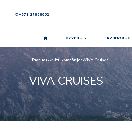
phone_in_talk
+371 27888862
КРУИЗЫ
ГРУППОВЫЕ
Главная
Kruīzu kompānijas
VIVA Cruises
VIVA CRUISES