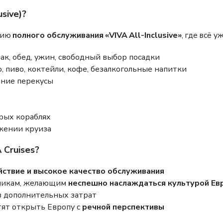
sive)?
цию
полного обслуживания «VIVA All-Inclusive»
, где всё 
ак, обед, ужин, свободный выбор посадки
, пиво, коктейли, кофе, безалкогольные напитки
дние перекусы
рых кораблях
яжении круиза
 Cruises?
йствие и высокое качество обслуживания
нникам, желающим
неспешно наслаждаться культурой Ев
 дополнительных затрат
ят открыть Европу с
речной перспективы