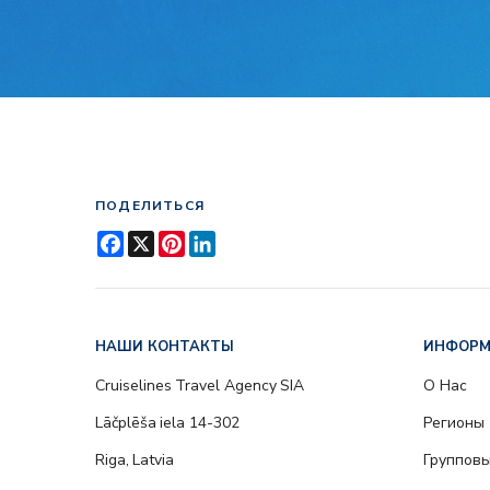
ПОДЕЛИТЬСЯ
Facebook
X
Pinterest
LinkedIn
НАШИ КОНТАКТЫ
ИНФОР
Cruiselines Travel Agency SIA
О Нас
Lāčplēša iela 14-302
Регионы
Riga, Latvia
Групповы