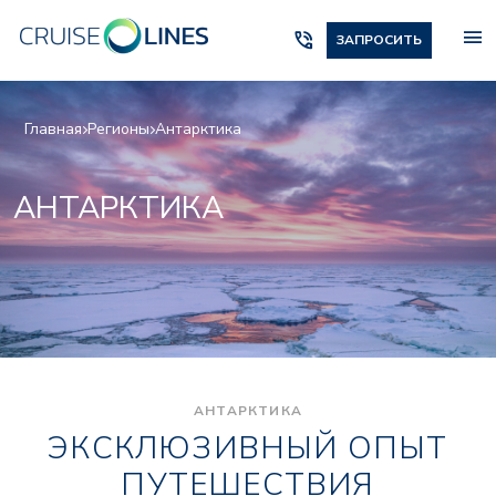
menu
phone_in_talk
ЗАПРОСИТЬ
Главная
Регионы
Антарктика
АНТАРКТИКА
АНТАРКТИКА
ЭКСКЛЮЗИВНЫЙ ОПЫТ
ПУТЕШЕСТВИЯ