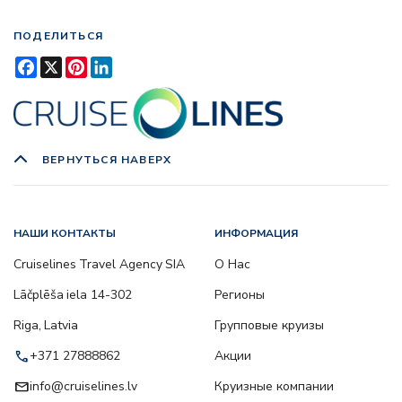
ПОДЕЛИТЬСЯ
Facebook
X
Pinterest
LinkedIn
ВЕРНУТЬСЯ НАВЕРХ
НАШИ КОНТАКТЫ
ИНФОРМАЦИЯ
Cruiselines Travel Agency SIA
О Нас
Lāčplēša iela 14-302
Регионы
Riga, Latvia
Групповые круизы
call
+371 27888862
Акции
email
info@cruiselines.lv
Круизные компании