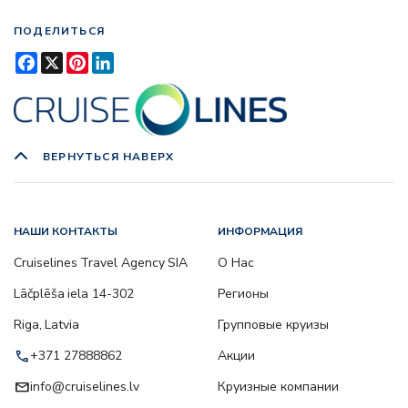
ПОДЕЛИТЬСЯ
Facebook
X
Pinterest
LinkedIn
ВЕРНУТЬСЯ НАВЕРХ
НАШИ КОНТАКТЫ
ИНФОРМАЦИЯ
Cruiselines Travel Agency SIA
О Нас
Lāčplēša iela 14-302
Регионы
Riga, Latvia
Групповые круизы
call
+371 27888862
Акции
email
info@cruiselines.lv
Круизные компании