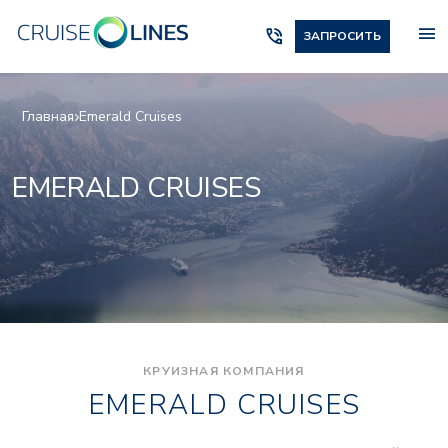
menu
phone_in_talk
ЗАПРОСИТЬ
Главная
Emerald Cruises
EMERALD CRUISES
КРУИЗНАЯ КОМПАНИЯ
EMERALD CRUISES