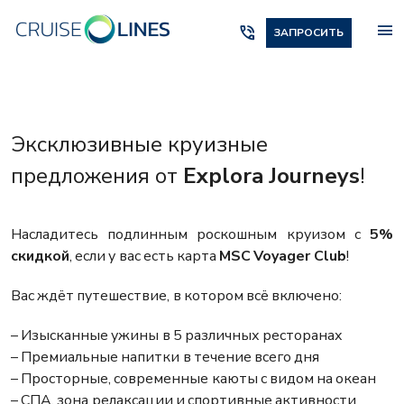
menu
phone_in_talk
ЗАПРОСИТЬ
Эксклюзивные круизные
предложения от
Explora Journeys
!
Насладитесь подлинным роскошным круизом с
5%
скидкой
, если у вас есть карта
MSC Voyager Club
!
Вас ждёт путешествие, в котором всё включено:
– Изысканные ужины в 5 различных ресторанах
– Премиальные напитки в течение всего дня
– Просторные, современные каюты с видом на океан
– СПА, зона релаксации и спортивные активности