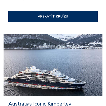
APSKATĪT KRUĪZU
Australias Iconic Kimberley