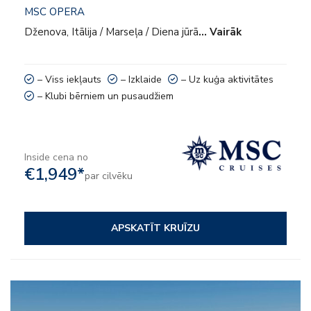
MSC OPERA
Dženova, Itālija / Marseļa / Diena jūrā
… Vairāk
– Viss iekļauts
– Izklaide
– Uz kuģa aktivitātes
– Klubi bērniem un pusaudžiem
Inside cena no
€1,949*
par cilvēku
APSKATĪT KRUĪZU
– Viss iekļauts