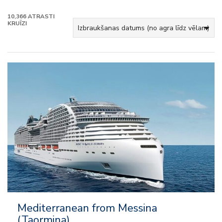
10,366
ATRASTI
KRUĪZI
– Viss iekļauts
– Izklaide
– Uz kuģa aktivitātes
– Klubi bērniem un pusaudžiem
Mediterranean from Messina
(Taormina)