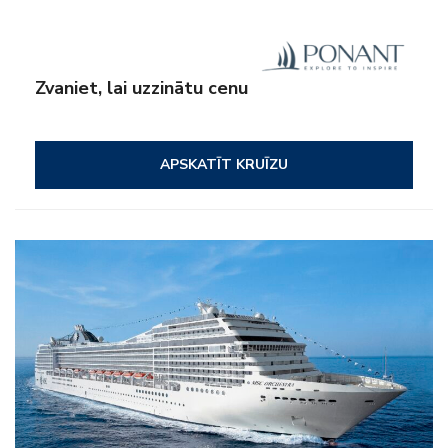
Zvaniet, lai uzzinātu cenu
APSKATĪT KRUĪZU
– Viss iekļauts
– Izklaide
– Uz kuģa aktivitātes
– Klubi bērniem un pusaudžiem