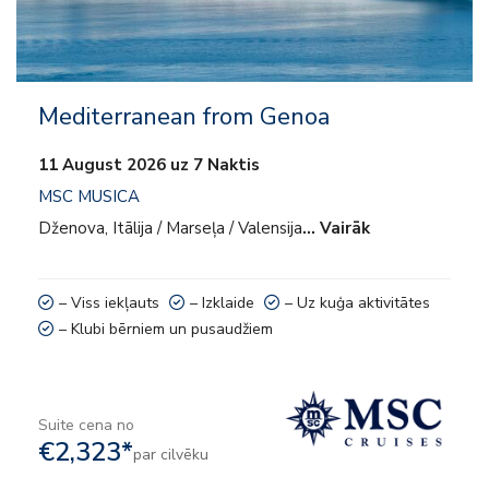
Mediterranean from Genoa
11 August 2026 uz 7 Naktis
MSC MUSICA
Dženova, Itālija / Marseļa / Valensija
… Vairāk
– Viss iekļauts
– Izklaide
– Uz kuģa aktivitātes
– Klubi bērniem un pusaudžiem
Suite cena no
€2,323*
par cilvēku