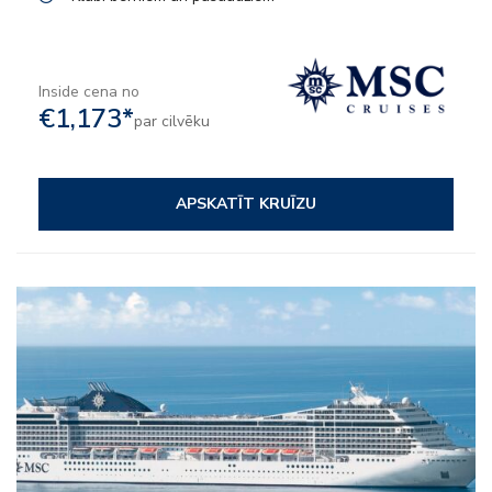
Inside cena no
€1,173*
par cilvēku
APSKATĪT KRUĪZU
– Viss iekļauts
– Izklaide
– Uz kuģa aktivitātes
– Klubi bērniem un pusaudžiem