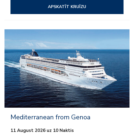
APSKATĪT KRUĪZU
– Viss iekļauts
– Izklaide
– Uz kuģa aktivitātes
– Klubi bērniem un pusaudžiem
Mediterranean from Genoa
11 August 2026 uz 10 Naktis