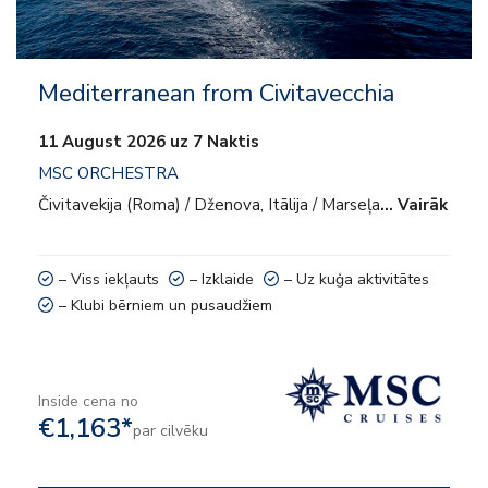
Mediterranean from Civitavecchia
11 August 2026 uz 7 Naktis
MSC ORCHESTRA
Čivitavekija (Roma) / Dženova, Itālija / Marseļa
… Vairāk
– Viss iekļauts
– Izklaide
– Uz kuģa aktivitātes
– Klubi bērniem un pusaudžiem
Inside cena no
€1,163*
par cilvēku