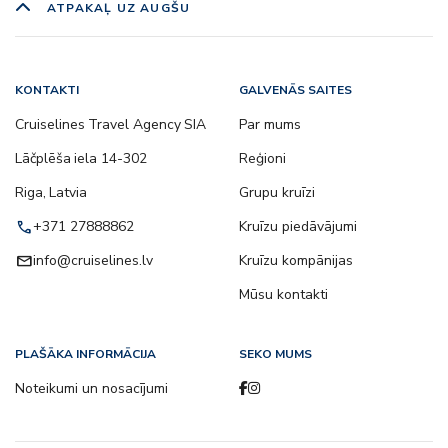
ATPAKAĻ UZ AUGŠU
KONTAKTI
GALVENĀS SAITES
Cruiselines Travel Agency SIA
Par mums
Lāčplēša iela 14-302
Reģioni
Riga, Latvia
Grupu kruīzi
call
+371 27888862
Kruīzu piedāvājumi
email
info@cruiselines.lv
Kruīzu kompānijas
Mūsu kontakti
PLAŠĀKA INFORMĀCIJA
SEKO MUMS
Noteikumi un nosacījumi