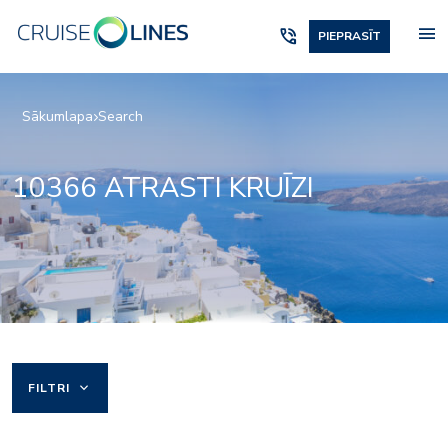
menu
phone_in_talk
PIEPRASĪT
Sākumlapa
Search
10366 ATRASTI KRUĪZI
keyboard_arrow_down
FILTRI