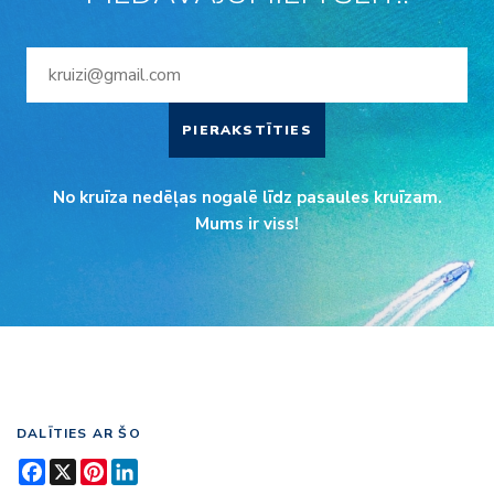
PIERAKSTĪTIES
No kruīza nedēļas nogalē līdz pasaules kruīzam.
Mums ir viss!
DALĪTIES AR ŠO
Facebook
X
Pinterest
LinkedIn