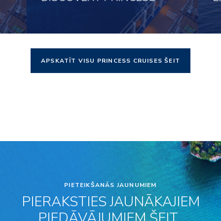
APSKATĪT VISU PRINCESS CRUISES ŠEIT
Noklikšķini šeit, lai apskatītu
Nok
PIETEIKŠANĀS JAUNUMIEM
PIERAKSTIES JAUNĀKAJIEM
PIEDĀVĀJUMIEM ŠEIT..