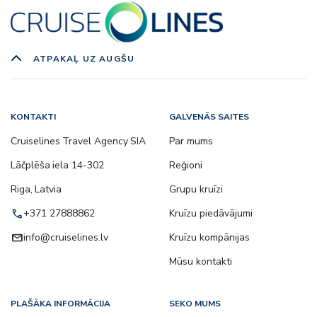
ATPAKAĻ UZ AUGŠU
KONTAKTI
GALVENĀS SAITES
Cruiselines Travel Agency SIA
Par mums
Lāčplēša iela 14-302
Reģioni
Riga, Latvia
Grupu kruīzi
call
+371 27888862
Kruīzu piedāvājumi
email
info@cruiselines.lv
Kruīzu kompānijas
Mūsu kontakti
PLAŠĀKA INFORMĀCIJA
SEKO MUMS