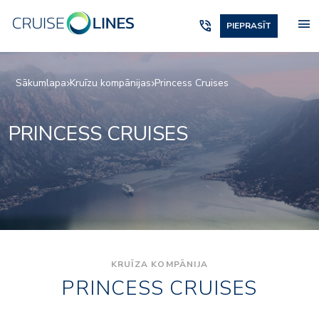
menu
phone_in_talk
PIEPRASĪT
Sākumlapa
Kruīzu kompānijas
Princess Cruises
PRINCESS CRUISES
KRUĪZA KOMPĀNIJA
PRINCESS CRUISES