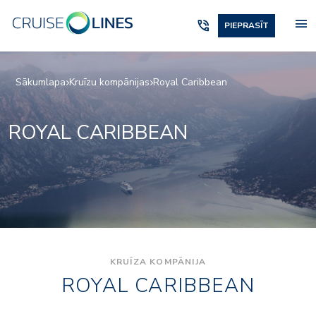
menu
phone_in_talk
PIEPRASĪT
Sākumlapa
Kruīzu kompānijas
Royal Caribbean
ROYAL CARIBBEAN
KRUĪZA KOMPĀNIJA
ROYAL CARIBBEAN