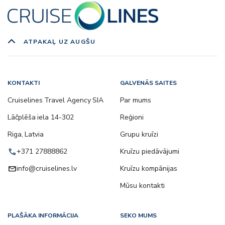
ATPAKAĻ UZ AUGŠU
KONTAKTI
GALVENĀS SAITES
Cruiselines Travel Agency SIA
Par mums
Lāčplēša iela 14-302
Reģioni
Riga, Latvia
Grupu kruīzi
call
+371 27888862
Kruīzu piedāvājumi
email
info@cruiselines.lv
Kruīzu kompānijas
Mūsu kontakti
PLAŠĀKA INFORMĀCIJA
SEKO MUMS