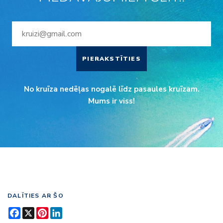
PIERAKSTĪTIES
No kruīza nedēļas nogalē līdz pasaules kruīzam.
Mums ir viss!
DALĪTIES AR ŠO
Facebook
X
Pinterest
LinkedIn