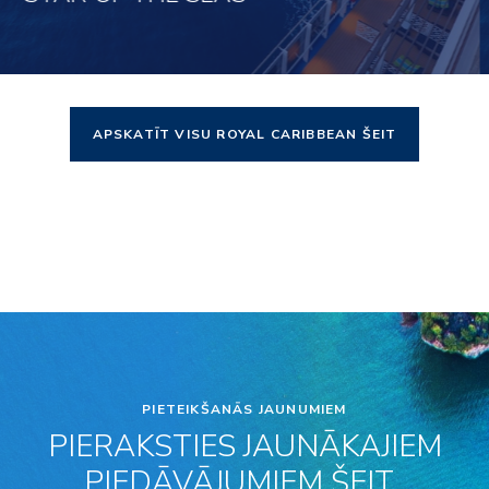
APSKATĪT VISU ROYAL CARIBBEAN ŠEIT
Noklikšķini šeit, lai apskatītu
PIETEIKŠANĀS JAUNUMIEM
PIERAKSTIES JAUNĀKAJIEM
PIEDĀVĀJUMIEM ŠEIT..