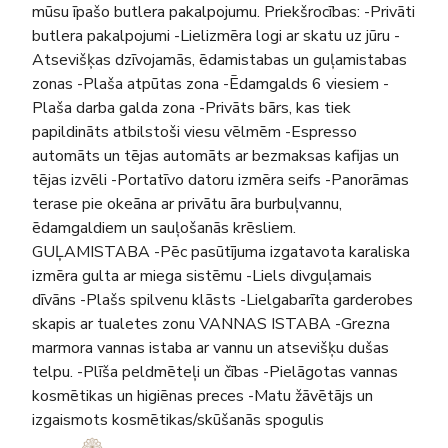
mūsu īpašo butlera pakalpojumu. Priekšrocības: -Privāti
butlera pakalpojumi -Lielizmēra logi ar skatu uz jūru -
Atsevišķas dzīvojamās, ēdamistabas un guļamistabas
zonas -Plaša atpūtas zona -Ēdamgalds 6 viesiem -
Plaša darba galda zona -Privāts bārs, kas tiek
papildināts atbilstoši viesu vēlmēm -Espresso
automāts un tējas automāts ar bezmaksas kafijas un
tējas izvēli -Portatīvo datoru izmēra seifs -Panorāmas
terase pie okeāna ar privātu āra burbuļvannu,
ēdamgaldiem un sauļošanās krēsliem.
GUĻAMISTABA -Pēc pasūtījuma izgatavota karaliska
izmēra gulta ar miega sistēmu -Liels divguļamais
dīvāns -Plašs spilvenu klāsts -Lielgabarīta garderobes
skapis ar tualetes zonu VANNAS ISTABA -Grezna
marmora vannas istaba ar vannu un atsevišķu dušas
telpu. -Plīša peldmēteļi un čības -Pielāgotas vannas
kosmētikas un higiēnas preces -Matu žāvētājs un
izgaismots kosmētikas/skūšanās spogulis