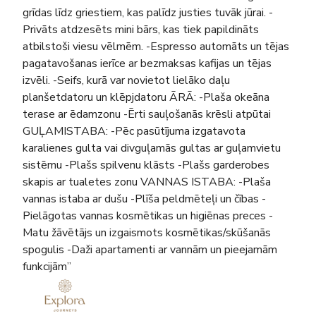
grīdas līdz griestiem, kas palīdz justies tuvāk jūrai. -
Privāts atdzesēts mini bārs, kas tiek papildināts
atbilstoši viesu vēlmēm. -Espresso automāts un tējas
pagatavošanas ierīce ar bezmaksas kafijas un tējas
izvēli. -Seifs, kurā var novietot lielāko daļu
planšetdatoru un klēpjdatoru ĀRĀ: -Plaša okeāna
terase ar ēdamzonu -Ērti sauļošanās krēsli atpūtai
GUĻAMISTABA: -Pēc pasūtījuma izgatavota
karalienes gulta vai divguļamās gultas ar guļamvietu
sistēmu -Plašs spilvenu klāsts -Plašs garderobes
skapis ar tualetes zonu VANNAS ISTABA: -Plaša
vannas istaba ar dušu -Plīša peldmēteļi un čības -
Pielāgotas vannas kosmētikas un higiēnas preces -
Matu žāvētājs un izgaismots kosmētikas/skūšanās
spogulis -Daži apartamenti ar vannām un pieejamām
funkcijām”