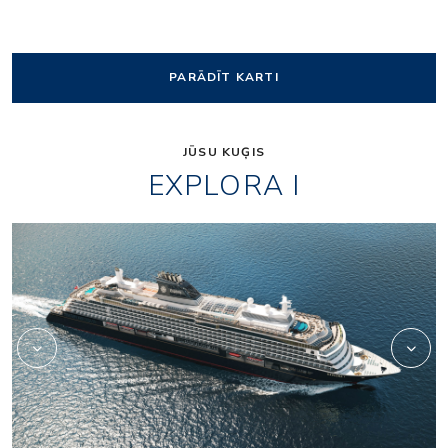
PARĀDĪT KARTI
JŪSU KUĢIS
EXPLORA I
Lobby_01_1