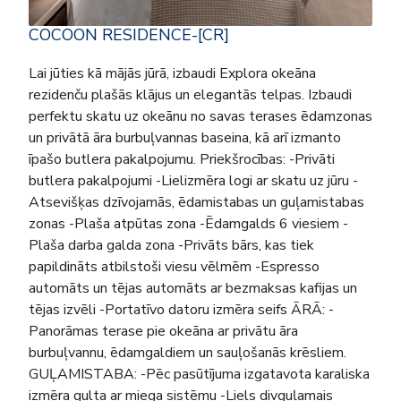
COCOON RESIDENCE-[CR]
Lai jūties kā mājās jūrā, izbaudi Explora okeāna
rezidenču plašās klājus un elegantās telpas. Izbaudi
perfektu skatu uz okeānu no savas terases ēdamzonas
un privātā āra burbuļvannas baseina, kā arī izmanto
īpašo butlera pakalpojumu. Priekšrocības: -Privāti
butlera pakalpojumi -Lielizmēra logi ar skatu uz jūru -
Atsevišķas dzīvojamās, ēdamistabas un guļamistabas
zonas -Plaša atpūtas zona -Ēdamgalds 6 viesiem -
Plaša darba galda zona -Privāts bārs, kas tiek
papildināts atbilstoši viesu vēlmēm -Espresso
automāts un tējas automāts ar bezmaksas kafijas un
tējas izvēli -Portatīvo datoru izmēra seifs ĀRĀ: -
Panorāmas terase pie okeāna ar privātu āra
burbuļvannu, ēdamgaldiem un sauļošanās krēsliem.
GUĻAMISTABA: -Pēc pasūtījuma izgatavota karaliska
izmēra gulta ar miega sistēmu -Liels divguļamais