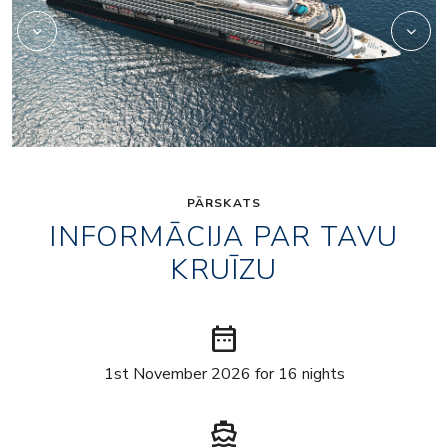
PĀRSKATS
INFORMĀCIJA PAR TAVU
KRUĪZU
date_range
1st November 2026 for 16 nights
directions_boat