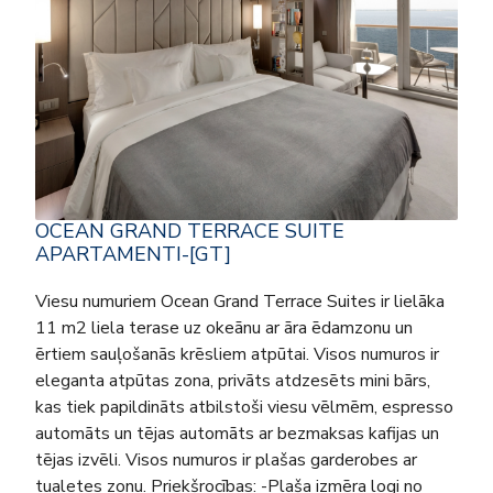
OCEAN GRAND TERRACE SUITE
APARTAMENTI-[GT]
Viesu numuriem Ocean Grand Terrace Suites ir lielāka
11 m2 liela terase uz okeānu ar āra ēdamzonu un
ērtiem sauļošanās krēsliem atpūtai. Visos numuros ir
eleganta atpūtas zona, privāts atdzesēts mini bārs,
kas tiek papildināts atbilstoši viesu vēlmēm, espresso
automāts un tējas automāts ar bezmaksas kafijas un
tējas izvēli. Visos numuros ir plašas garderobes ar
tualetes zonu. Priekšrocības: -Plaša izmēra logi no