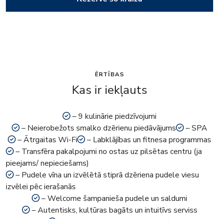
ĒRTĪBAS
Kas ir iekļauts
– 9 kulinārie piedzīvojumi
– Neierobežots smalko dzērienu piedāvājums
– SPA
– Ātrgaitas Wi-Fi
– Labklājības un fitnesa programmas
– Transfēra pakalpojumi no ostas uz pilsētas centru (ja
pieejams/ nepieciešams)
– Pudele vīna un izvēlētā stiprā dzēriena pudele viesu
izvēlei pēc ierašanās
– Welcome šampanieša pudele un saldumi
– Autentisks, kultūras bagāts un intuitīvs serviss