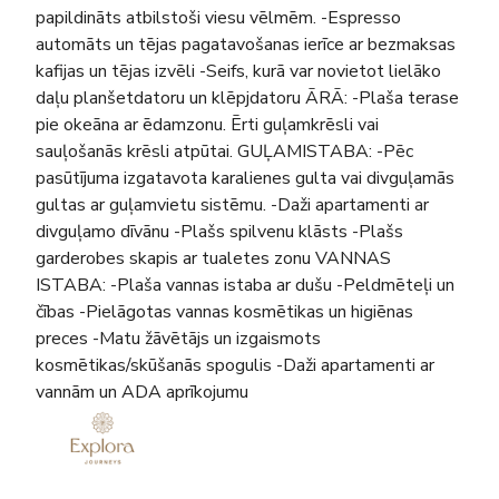
papildināts atbilstoši viesu vēlmēm. -Espresso
automāts un tējas pagatavošanas ierīce ar bezmaksas
kafijas un tējas izvēli -Seifs, kurā var novietot lielāko
daļu planšetdatoru un klēpjdatoru ĀRĀ: -Plaša terase
pie okeāna ar ēdamzonu. Ērti guļamkrēsli vai
sauļošanās krēsli atpūtai. GUĻAMISTABA: -Pēc
pasūtījuma izgatavota karalienes gulta vai divguļamās
gultas ar guļamvietu sistēmu. -Daži apartamenti ar
divguļamo dīvānu -Plašs spilvenu klāsts -Plašs
garderobes skapis ar tualetes zonu VANNAS
ISTABA: -Plaša vannas istaba ar dušu -Peldmēteļi un
čības -Pielāgotas vannas kosmētikas un higiēnas
preces -Matu žāvētājs un izgaismots
kosmētikas/skūšanās spogulis -Daži apartamenti ar
vannām un ADA aprīkojumu