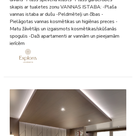
skapis ar tualetes zonu VANNAS ISTABA: -Plaša
vannas istaba ar dušu -Peldmēteļi un čības -
Pielāgotas vannas kosmētikas un higiēnas preces -
Matu žāvētājs un izgaismots kosmētikas/skūšanās
spogulis -Daži apartamenti ar vannām un pieejamām
ierīcēm