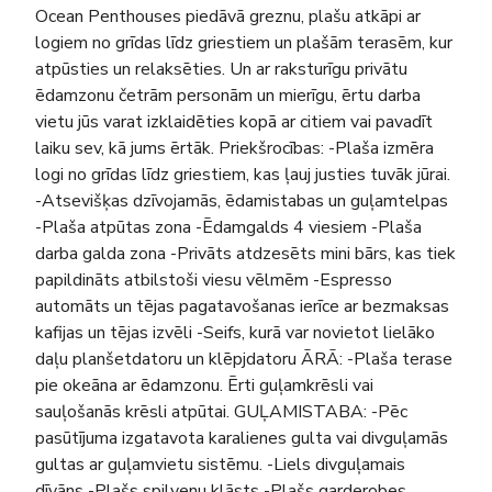
Ocean Penthouses piedāvā greznu, plašu atkāpi ar
logiem no grīdas līdz griestiem un plašām terasēm, kur
atpūsties un relaksēties. Un ar raksturīgu privātu
ēdamzonu četrām personām un mierīgu, ērtu darba
vietu jūs varat izklaidēties kopā ar citiem vai pavadīt
laiku sev, kā jums ērtāk. Priekšrocības: -Plaša izmēra
logi no grīdas līdz griestiem, kas ļauj justies tuvāk jūrai.
-Atsevišķas dzīvojamās, ēdamistabas un guļamtelpas
-Plaša atpūtas zona -Ēdamgalds 4 viesiem -Plaša
darba galda zona -Privāts atdzesēts mini bārs, kas tiek
papildināts atbilstoši viesu vēlmēm -Espresso
automāts un tējas pagatavošanas ierīce ar bezmaksas
kafijas un tējas izvēli -Seifs, kurā var novietot lielāko
daļu planšetdatoru un klēpjdatoru ĀRĀ: -Plaša terase
pie okeāna ar ēdamzonu. Ērti guļamkrēsli vai
sauļošanās krēsli atpūtai. GUĻAMISTABA: -Pēc
pasūtījuma izgatavota karalienes gulta vai divguļamās
gultas ar guļamvietu sistēmu. -Liels divguļamais
dīvāns -Plašs spilvenu klāsts -Plašs garderobes