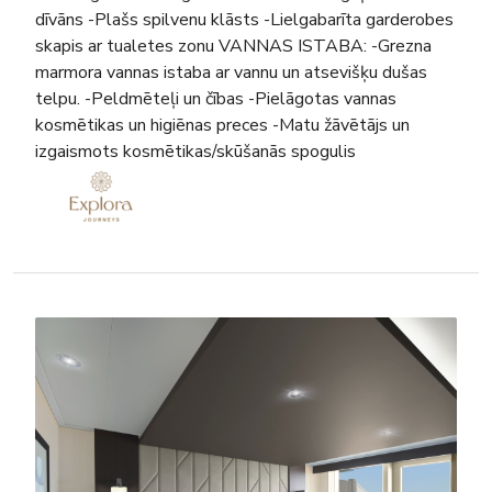
dīvāns -Plašs spilvenu klāsts -Lielgabarīta garderobes
skapis ar tualetes zonu VANNAS ISTABA: -Grezna
marmora vannas istaba ar vannu un atsevišķu dušas
telpu. -Peldmēteļi un čības -Pielāgotas vannas
kosmētikas un higiēnas preces -Matu žāvētājs un
izgaismots kosmētikas/skūšanās spogulis