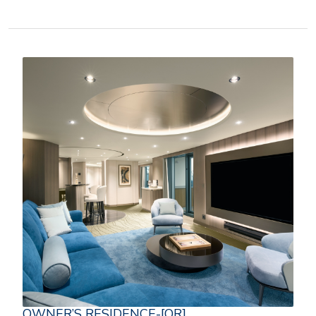
OWNER’S RESIDENCE-[OR]