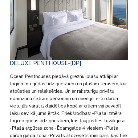
DELUXE PENTHOUSE-[DP]
Ocean Penthouses piedāvā greznu, plašu atkāpi ar
logiem no grīdas līdz griestiem un plašām terasēm, kur
atpūsties un relaksēties. Un ar raksturīgu privātu
ēdamzonu četrām personām un mierīgu, ērtu darba
vietu jūs varat izklaidēties kopā ar citiem vai pavadīt
laiku sev, kā jums ērtāk. Priekšrocības: -Plaša izmēra
logi no grīdas līdz griestiem, kas ļauj justies tuvāk jūrai.
-Plaša atpūtas zona -Ēdamgalds 4 viesiem -Plaša
darba galda zona -Privāts atdzesēts mini bārs, kas tiek