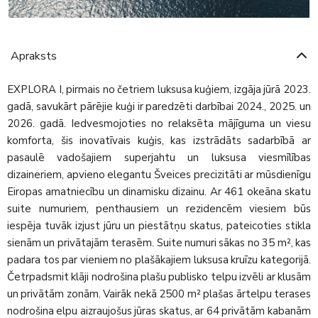
Apraksts
EXPLORA I, pirmais no četriem luksusa kuģiem, izgāja jūrā 2023.
gadā, savukārt pārējie kuģi ir paredzēti darbībai 2024., 2025. un
2026. gadā. Iedvesmojoties no relaksēta mājīguma un viesu
komforta, šis inovatīvais kuģis, kas izstrādāts sadarbībā ar
pasaulē vadošajiem superjahtu un luksusa viesmīlības
dizaineriem, apvieno elegantu Šveices precizitāti ar mūsdienīgu
Eiropas amatniecību un dinamisku dizainu. Ar 461 okeāna skatu
suite numuriem, penthausiem un rezidencēm viesiem būs
iespēja tuvāk izjust jūru un piestātņu skatus, pateicoties stikla
sienām un privātajām terasēm. Suite numuri sākas no 35 m², kas
padara tos par vieniem no plašākajiem luksusa kruīzu kategorijā.
Četrpadsmit klāji nodrošina plašu publisko telpu izvēli ar klusām
un privātām zonām. Vairāk nekā 2500 m² plašas ārtelpu terases
nodrošina elpu aizraujošus jūras skatus, ar 64 privātām kabanām