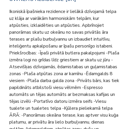
Ikoniskā īpašnieka rezidence ir lielākā dzīvojamā telpa
uz klāja ar vairākām harmoniskām telpām, kur
atpūsties, izklaidēties un atpūsties. Apbrīnojiet
panorāmas skatu uz okeānu no savas privātās āra
terases ar plašu burbuļvannu un izbaudiet intuitīvu,
inteliģentu apkalpošanu ar īpašu personīgo istabeni.
Priekšrocības: -Īpaši privātā butlera pakalpojumi -Plaša
izmēra logi no grīdas līdz griestiem ar skatu uz jūru -
Atsevišķas dzīvojamās, ēdamistabas un guļamistabas
zonas -Plaša atpūtas zona ar kamīnu -Ēdamgalds 8
viesiem -Plaša darba galda zona -Privāts bārs, kas tiek
papildināts atbilstoši viesu vēlmēm -Espresso
automāts un tējas automāts ar bezmaksas kafijas un
tējas izvēli -Portatīvo datoru izmēra seifs -Viesu
tualete un tualetes telpa -Kjūlera pieliekamā telpa
ĀRĀ: -Panorāmas okeāna terase, kas aptver visu kuģa
platumu, ar privātu āra lielo burbuļvannu, dienas