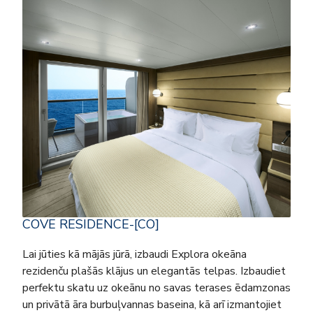
COVE RESIDENCE-[CO]
Lai jūties kā mājās jūrā, izbaudi Explora okeāna
rezidenču plašās klājus un elegantās telpas. Izbaudiet
perfektu skatu uz okeānu no savas terases ēdamzonas
un privātā āra burbuļvannas baseina, kā arī izmantojiet