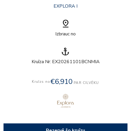
EXPLORA I
pin_drop
Izbrauc no
anchor
Kruīza Nr: EX20261101BCNMIA
€6,910
Kruīzs no
PAR CILVĒKU
Rezervē šo kruīzu