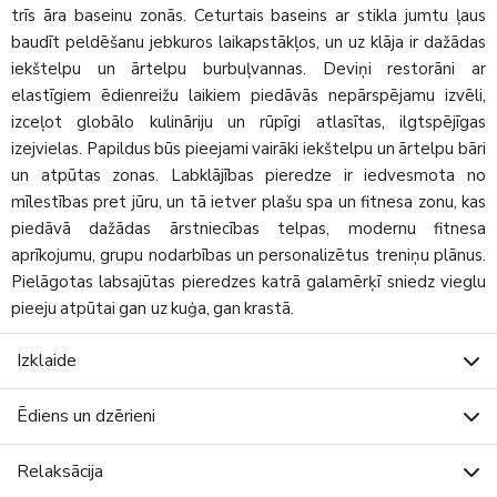
trīs āra baseinu zonās. Ceturtais baseins ar stikla jumtu ļaus
baudīt peldēšanu jebkuros laikapstākļos, un uz klāja ir dažādas
iekštelpu un ārtelpu burbuļvannas. Deviņi restorāni ar
elastīgiem ēdienreižu laikiem piedāvās nepārspējamu izvēli,
izceļot globālo kulināriju un rūpīgi atlasītas, ilgtspējīgas
izejvielas. Papildus būs pieejami vairāki iekštelpu un ārtelpu bāri
un atpūtas zonas. Labklājības pieredze ir iedvesmota no
mīlestības pret jūru, un tā ietver plašu spa un fitnesa zonu, kas
piedāvā dažādas ārstniecības telpas, modernu fitnesa
aprīkojumu, grupu nodarbības un personalizētus treniņu plānus.
Pielāgotas labsajūtas pieredzes katrā galamērķī sniedz vieglu
pieeju atpūtai gan uz kuģa, gan krastā.
Izklaide
Ēdiens un dzērieni
Relaksācija