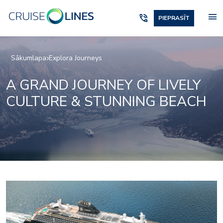
menu
phone_in_talk
PIEPRASĪT
Sākumlapa
Explora Journeys
A GRAND JOURNEY OF LIVELY
CULTURE & STUNNING BEACH
Lobby_01_1