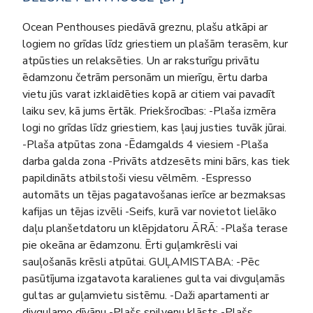
Ocean Penthouses piedāvā greznu, plašu atkāpi ar
logiem no grīdas līdz griestiem un plašām terasēm, kur
atpūsties un relaksēties. Un ar raksturīgu privātu
ēdamzonu četrām personām un mierīgu, ērtu darba
vietu jūs varat izklaidēties kopā ar citiem vai pavadīt
laiku sev, kā jums ērtāk. Priekšrocības: -Plaša izmēra
logi no grīdas līdz griestiem, kas ļauj justies tuvāk jūrai.
-Plaša atpūtas zona -Ēdamgalds 4 viesiem -Plaša
darba galda zona -Privāts atdzesēts mini bārs, kas tiek
papildināts atbilstoši viesu vēlmēm. -Espresso
automāts un tējas pagatavošanas ierīce ar bezmaksas
kafijas un tējas izvēli -Seifs, kurā var novietot lielāko
daļu planšetdatoru un klēpjdatoru ĀRĀ: -Plaša terase
pie okeāna ar ēdamzonu. Ērti guļamkrēsli vai
sauļošanās krēsli atpūtai. GUĻAMISTABA: -Pēc
pasūtījuma izgatavota karalienes gulta vai divguļamās
gultas ar guļamvietu sistēmu. -Daži apartamenti ar
divguļamo dīvānu -Plašs spilvenu klāsts -Plašs