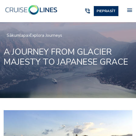
menu
phone_in_talk
PIEPRASĪT
Sākumlapa
Explora Journeys
A JOURNEY FROM GLACIER
MAJESTY TO JAPANESE GRACE
Marble