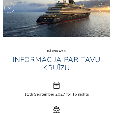
PĀRSKATS
INFORMĀCIJA PAR TAVU
KRUĪZU
date_range
11th September 2027 for 16 nights
directions_boat