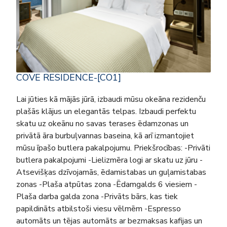
COVE RESIDENCE-[CO1]
Lai jūties kā mājās jūrā, izbaudi mūsu okeāna rezidenču
plašās klājus un elegantās telpas. Izbaudi perfektu
skatu uz okeānu no savas terases ēdamzonas un
privātā āra burbuļvannas baseina, kā arī izmantojiet
mūsu īpašo butlera pakalpojumu. Priekšrocības: -Privāti
butlera pakalpojumi -Lielizmēra logi ar skatu uz jūru -
Atsevišķas dzīvojamās, ēdamistabas un guļamistabas
zonas -Plaša atpūtas zona -Ēdamgalds 6 viesiem -
Plaša darba galda zona -Privāts bārs, kas tiek
papildināts atbilstoši viesu vēlmēm -Espresso
automāts un tējas automāts ar bezmaksas kafijas un