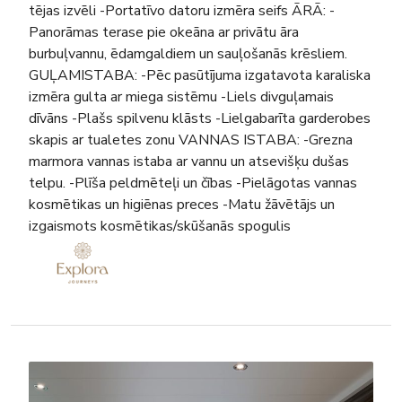
tējas izvēli -Portatīvo datoru izmēra seifs ĀRĀ: -
Panorāmas terase pie okeāna ar privātu āra
burbuļvannu, ēdamgaldiem un sauļošanās krēsliem.
GUĻAMISTABA: -Pēc pasūtījuma izgatavota karaliska
izmēra gulta ar miega sistēmu -Liels divguļamais
dīvāns -Plašs spilvenu klāsts -Lielgabarīta garderobes
skapis ar tualetes zonu VANNAS ISTABA: -Grezna
marmora vannas istaba ar vannu un atsevišķu dušas
telpu. -Plīša peldmēteļi un čības -Pielāgotas vannas
kosmētikas un higiēnas preces -Matu žāvētājs un
izgaismots kosmētikas/skūšanās spogulis