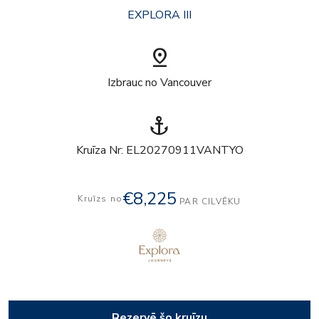
EXPLORA III
pin_drop
Izbrauc no Vancouver
anchor
Kruīza Nr: EL20270911VANTYO
€8,225
Kruīzs no
PAR CILVĒKU
Rezervē šo kruīzu