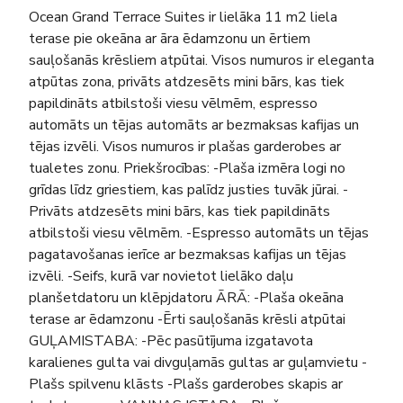
Ocean Grand Terrace Suites ir lielāka 11 m2 liela
terase pie okeāna ar āra ēdamzonu un ērtiem
sauļošanās krēsliem atpūtai. Visos numuros ir eleganta
atpūtas zona, privāts atdzesēts mini bārs, kas tiek
papildināts atbilstoši viesu vēlmēm, espresso
automāts un tējas automāts ar bezmaksas kafijas un
tējas izvēli. Visos numuros ir plašas garderobes ar
tualetes zonu. Priekšrocības: -Plaša izmēra logi no
grīdas līdz griestiem, kas palīdz justies tuvāk jūrai. -
Privāts atdzesēts mini bārs, kas tiek papildināts
atbilstoši viesu vēlmēm. -Espresso automāts un tējas
pagatavošanas ierīce ar bezmaksas kafijas un tējas
izvēli. -Seifs, kurā var novietot lielāko daļu
planšetdatoru un klēpjdatoru ĀRĀ: -Plaša okeāna
terase ar ēdamzonu -Ērti sauļošanās krēsli atpūtai
GUĻAMISTABA: -Pēc pasūtījuma izgatavota
karalienes gulta vai divguļamās gultas ar guļamvietu -
Plašs spilvenu klāsts -Plašs garderobes skapis ar