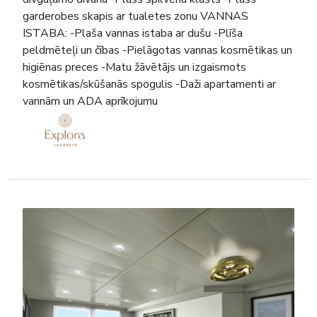
garderobes skapis ar tualetes zonu VANNAS
ISTABA: -Plaša vannas istaba ar dušu -Plīša
peldmēteļi un čības -Pielāgotas vannas kosmētikas un
higiēnas preces -Matu žāvētājs un izgaismots
kosmētikas/skūšanās spogulis -Daži apartamenti ar
vannām un ADA aprīkojumu