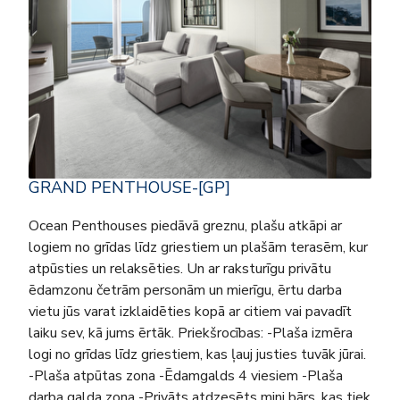
GRAND PENTHOUSE-[GP]
Ocean Penthouses piedāvā greznu, plašu atkāpi ar
logiem no grīdas līdz griestiem un plašām terasēm, kur
atpūsties un relaksēties. Un ar raksturīgu privātu
ēdamzonu četrām personām un mierīgu, ērtu darba
vietu jūs varat izklaidēties kopā ar citiem vai pavadīt
laiku sev, kā jums ērtāk. Priekšrocības: -Plaša izmēra
logi no grīdas līdz griestiem, kas ļauj justies tuvāk jūrai.
-Plaša atpūtas zona -Ēdamgalds 4 viesiem -Plaša
darba galda zona -Privāts atdzesēts mini bārs, kas tiek