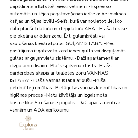
papildināts atbilstoši viesu vēlmēm. -Espresso
automāts un tējas pagatavošanas ierīce ar bezmaksas
kafijas un tējas izvēli -Seifs, kurā var novietot lielāko
daļu planšetdatoru un klēpjdatoru ĀRĀ: -Plaša terase
pie okeāna ar ēdamzonu. Ērti guļamkrēsli vai
sauļošanās krēsli atpūtai. GUĻAMISTABA: -Pēc
pasūtījuma izgatavota karalienes gulta vai divguļamās
gultas ar guļamvietu sistēmu. -Daži apartamenti ar
divguļamo dīvānu -Plašs spilvenu klāsts -Plašs
garderobes skapis ar tualetes zonu VANNAS
ISTABA: -Plaša vannas istaba ar dušu -Plīša
peldmēteļi un čības -Pielāgotas vannas kosmētikas un
higiēnas preces -Matu žāvētājs un izgaismots
kosmētikas/skūšanās spogulis -Daži apartamenti ar
vannām un ADA aprīkojumu