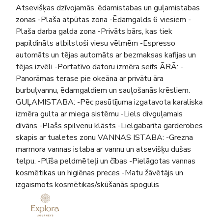
Atsevišķas dzīvojamās, ēdamistabas un guļamistabas
zonas -Plaša atpūtas zona -Ēdamgalds 6 viesiem -
Plaša darba galda zona -Privāts bārs, kas tiek
papildināts atbilstoši viesu vēlmēm -Espresso
automāts un tējas automāts ar bezmaksas kafijas un
tējas izvēli -Portatīvo datoru izmēra seifs ĀRĀ: -
Panorāmas terase pie okeāna ar privātu āra
burbuļvannu, ēdamgaldiem un sauļošanās krēsliem.
GUĻAMISTABA: -Pēc pasūtījuma izgatavota karaliska
izmēra gulta ar miega sistēmu -Liels divguļamais
dīvāns -Plašs spilvenu klāsts -Lielgabarīta garderobes
skapis ar tualetes zonu VANNAS ISTABA: -Grezna
marmora vannas istaba ar vannu un atsevišķu dušas
telpu. -Plīša peldmēteļi un čības -Pielāgotas vannas
kosmētikas un higiēnas preces -Matu žāvētājs un
izgaismots kosmētikas/skūšanās spogulis