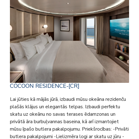
COCOON RESIDENCE-[CR]
Lai jūties kā mājās jūrā, izbaudi mūsu okeāna rezidenču
plašās klājus un elegantās telpas. Izbaudi perfektu
skatu uz okeānu no savas terases ēdamzonas un
privātā āra burbuļvannas baseina, kā arī izmantojiet
mūsu īpašo butlera pakalpojumu. Priekšrocības: -Privāti
butlera pakalpojumi -Lielizmēra logi ar skatu uz jūru -