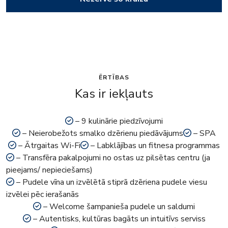
ĒRTĪBAS
Kas ir iekļauts
– 9 kulinārie piedzīvojumi
– Neierobežots smalko dzērienu piedāvājums
– SPA
– Ātrgaitas Wi-Fi
– Labklājības un fitnesa programmas
– Transfēra pakalpojumi no ostas uz pilsētas centru (ja
pieejams/ nepieciešams)
– Pudele vīna un izvēlētā stiprā dzēriena pudele viesu
izvēlei pēc ierašanās
– Welcome šampanieša pudele un saldumi
– Autentisks, kultūras bagāts un intuitīvs serviss