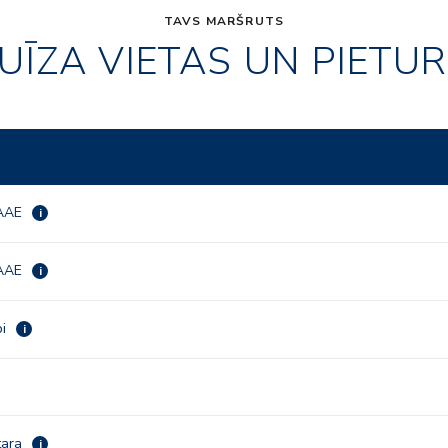
TAVS MARŠRUTS
UĪZA VIETAS UN PIETU
 AAE
i
 AAE
i
bi
i
tara
i