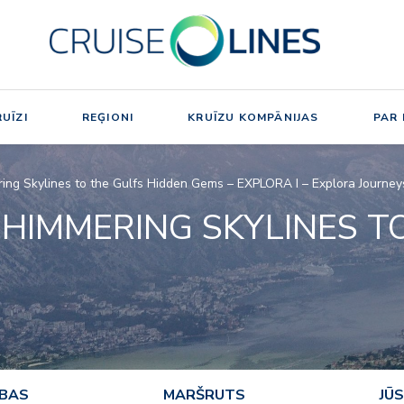
UĪZI
REĢIONI
KRUĪZU KOMPĀNIJAS
PAR
ing Skylines to the Gulfs Hidden Gems – EXPLORA I – Explora Journe
HIMMERING SKYLINES T
ĪBAS
MARŠRUTS
JŪS