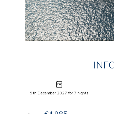
INF
date_range
9th December 2027 for 7 nights