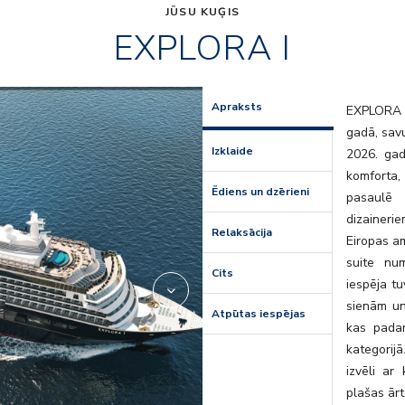
JŪSU KUĢIS
EXPLORA I
Lobby_01
Apraksts
EXPLORA I,
gadā, savu
Izklaide
2026. gad
komforta,
Ēdiens un dzērieni
pasaulē 
dizainerie
Relaksācija
Eiropas a
suite nu
Cits
iespēja tu
sienām un
Atpūtas iespējas
kas padar
kategorij
izvēli a
plašas ārt