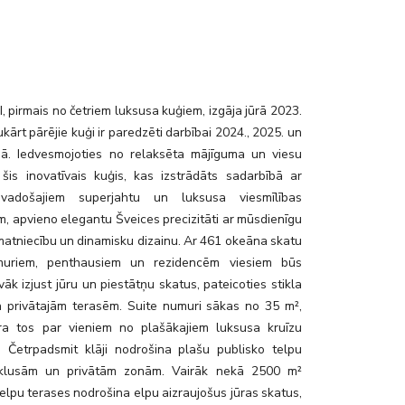
_1
 pirmais no četriem luksusa kuģiem, izgāja jūrā 2023.
kārt pārējie kuģi ir paredzēti darbībai 2024., 2025. un
ā. Iedvesmojoties no relaksēta mājīguma un viesu
 šis inovatīvais kuģis, kas izstrādāts sadarbībā ar
vadošajiem superjahtu un luksusa viesmīlības
m, apvieno elegantu Šveices precizitāti ar mūsdienīgu
matniecību un dinamisku dizainu. Ar 461 okeāna skatu
muriem, penthausiem un rezidencēm viesiem būs
vāk izjust jūru un piestātņu skatus, pateicoties stikla
 privātajām terasēm. Suite numuri sākas no 35 m²,
a tos par vieniem no plašākajiem luksusa kruīzu
ā. Četrpadsmit klāji nodrošina plašu publisko telpu
r klusām un privātām zonām. Vairāk nekā 2500 m²
elpu terases nodrošina elpu aizraujošus jūras skatus,