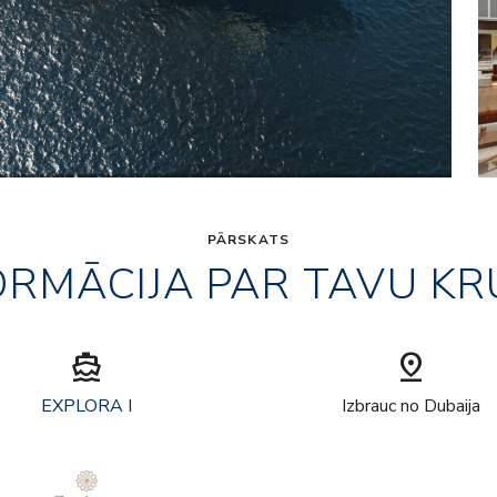
PĀRSKATS
ORMĀCIJA PAR TAVU KR
directions_boat
pin_drop
EXPLORA I
Izbrauc no Dubaija