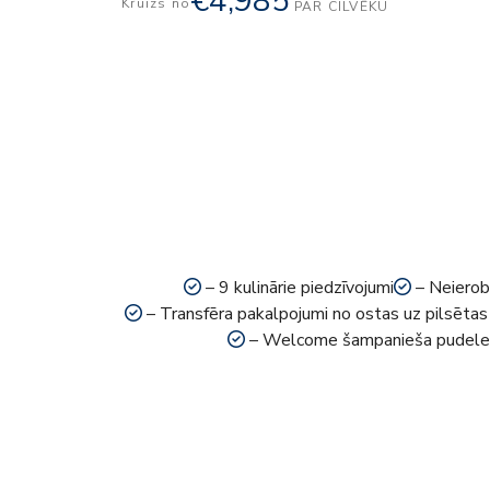
€4,985
Kruīzs no
PAR CILVĒKU
– 9 kulinārie piedzīvojumi
– Neierob
– Transfēra pakalpojumi no ostas uz pilsētas 
– Welcome šampanieša pudele 