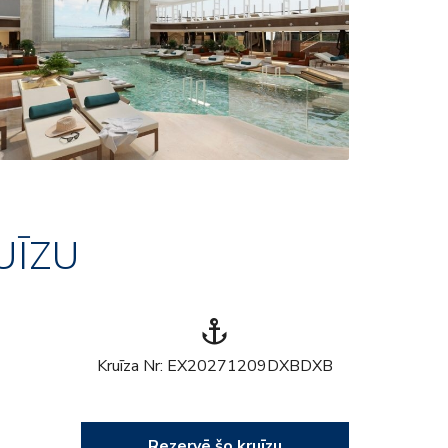
UĪZU
anchor
Kruīza Nr: EX20271209DXBDXB
Rezervē šo kruīzu