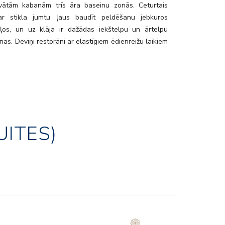
vātām kabanām trīs āra baseinu zonās. Ceturtais
ar stikla jumtu ļaus baudīt peldēšanu jebkuros
kļos, un uz klāja ir dažādas iekštelpu un ārtelpu
as. Deviņi restorāni ar elastīgiem ēdienreižu laikiem
nepārspējamu izvēli, izceļot globālo kulināriju un
asītas, ilgtspējīgas izejvielas. Papildus būs pieejami
kštelpu un ārtelpu bāri un atpūtas zonas. Labklājības
ir iedvesmota no mīlestības pret jūru, un tā ietver
 un fitnesa zonu, kas piedāvā dažādas ārstniecības
modernu fitnesa aprīkojumu, grupu nodarbības un
UITES)
ētus treniņu plānus. Pielāgotas labsajūtas pieredzes
amērķī sniedz vieglu pieeju atpūtai gan uz kuģa, gan