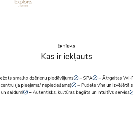
ĒRTĪBAS
Kas ir iekļauts
ežots smalko dzērienu piedāvājums
– SPA
– Ātrgaitas Wi-F
centru (ja pieejams/ nepieciešams)
– Pudele vīna un izvēlētā s
un saldumi
– Autentisks, kultūras bagāts un intuitīvs serviss