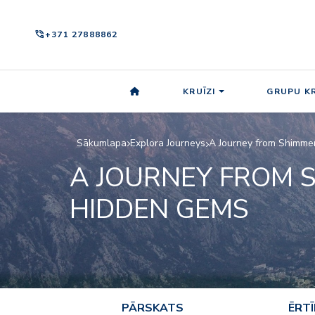
phone_in_talk
+371 27888862
KRUĪZI
GRUPU KR
Sākumlapa
Explora Journeys
A Journey from Shimmer
A JOURNEY FROM S
HIDDEN GEMS
PĀRSKATS
ĒRT