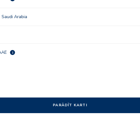
Saudi Arabia
 AAE
i
PARĀDĪT KARTI