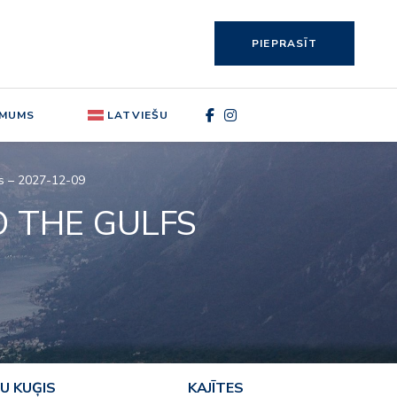
PIEPRASĪT
 MUMS
LATVIEŠU
ys – 2027-12-09
O THE GULFS
U KUĢIS
KAJĪTES