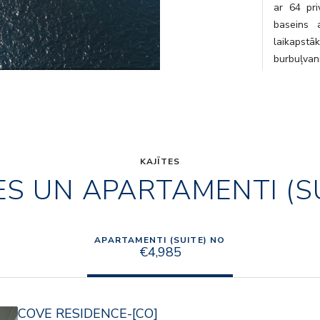
ar 64 pri
baseins 
laikapstā
burbuļvann
piedāvās 
rūpīgi atl
vairāki ie
pieredze 
plašu spa
telpas, 
KAJĪTES
ES UN APARTAMENTI (S
personaliz
katrā gal
krastā.
APARTAMENTI (SUITE) NO
€4,985
COVE RESIDENCE-[CO]