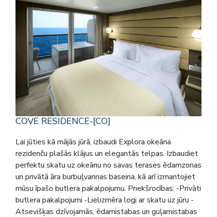
COVE RESIDENCE-[CO]
Lai jūties kā mājās jūrā, izbaudi Explora okeāna
rezidenču plašās klājus un elegantās telpas. Izbaudiet
perfektu skatu uz okeānu no savas terases ēdamzonas
un privātā āra burbuļvannas baseina, kā arī izmantojiet
mūsu īpašo butlera pakalpojumu. Priekšrocības: -Privāti
butlera pakalpojumi -Lielizmēra logi ar skatu uz jūru -
Atsevišķas dzīvojamās, ēdamistabas un guļamistabas