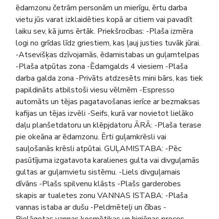
ēdamzonu četrām personām un mierīgu, ērtu darba
vietu jūs varat izklaidēties kopā ar citiem vai pavadīt
laiku sev, kā jums ērtāk. Priekšrocības: -Plaša izmēra
logi no grīdas līdz griestiem, kas ļauj justies tuvāk jūrai.
-Atsevišķas dzīvojamās, ēdamistabas un guļamtelpas
-Plaša atpūtas zona -Ēdamgalds 4 viesiem -Plaša
darba galda zona -Privāts atdzesēts mini bārs, kas tiek
papildināts atbilstoši viesu vēlmēm -Espresso
automāts un tējas pagatavošanas ierīce ar bezmaksas
kafijas un tējas izvēli -Seifs, kurā var novietot lielāko
daļu planšetdatoru un klēpjdatoru ĀRĀ: -Plaša terase
pie okeāna ar ēdamzonu. Ērti guļamkrēsli vai
sauļošanās krēsli atpūtai. GUĻAMISTABA: -Pēc
pasūtījuma izgatavota karalienes gulta vai divguļamās
gultas ar guļamvietu sistēmu. -Liels divguļamais
dīvāns -Plašs spilvenu klāsts -Plašs garderobes
skapis ar tualetes zonu VANNAS ISTABA: -Plaša
vannas istaba ar dušu -Peldmēteļi un čības -
Pielāgotas vannas kosmētikas un higiēnas preces -