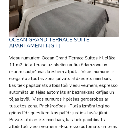
OCEAN GRAND TERRACE SUITE
APARTAMENTI-[GT]
Viesu numuriem Ocean Grand Terrace Suites ir lielāka
11 m2 liela terase uz okeānu ar āra ēdamzonu un
ērtiem sauļošanās krēsliem atpūtai. Visos numuros ir
eleganta atpūtas zona, privāts atdzesēts mini bārs,
kas tiek papildināts atbilstoši viesu vēlmēm, espresso
automāts un tējas automāts ar bezmaksas kafijas un
tējas izvēli. Visos numuros ir plašas garderobes ar
tualetes zonu. Priekšrocības: -Plaša izmēra logi no
grīdas līdz griestiem, kas palīdz justies tuvāk jūrai. -
Privāts atdzesēts mini bārs, kas tiek papildināts
atbilstoši viesu vēlmēm. -Espresso automāts un tējas