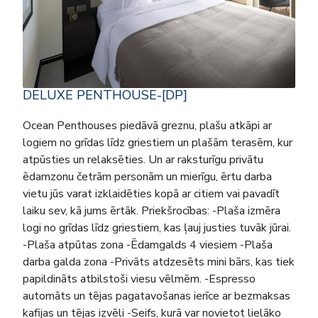
DELUXE PENTHOUSE-[DP]
Ocean Penthouses piedāvā greznu, plašu atkāpi ar
logiem no grīdas līdz griestiem un plašām terasēm, kur
atpūsties un relaksēties. Un ar raksturīgu privātu
ēdamzonu četrām personām un mierīgu, ērtu darba
vietu jūs varat izklaidēties kopā ar citiem vai pavadīt
laiku sev, kā jums ērtāk. Priekšrocības: -Plaša izmēra
logi no grīdas līdz griestiem, kas ļauj justies tuvāk jūrai.
-Plaša atpūtas zona -Ēdamgalds 4 viesiem -Plaša
darba galda zona -Privāts atdzesēts mini bārs, kas tiek
papildināts atbilstoši viesu vēlmēm. -Espresso
automāts un tējas pagatavošanas ierīce ar bezmaksas
kafijas un tējas izvēli -Seifs, kurā var novietot lielāko