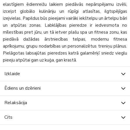
elastīgiem ēdienreižu laikiem piedāvās nepārspējamu izvēli,
izceļot globālo kulināriju un rūpīgi atlasītas, ilgtspējīgas
izejvielas. Papildus būs pieejami vairāki iekštelpu un ārtelpu bāri
un atpūtas zonas. Labklājības pieredze ir iedvesmota no
mīlestības pret jūru, un tā ietver plašu spa un fitnesa zonu, kas
piedāvā dažādas ārstniecības telpas, modernu fitnesa
aprīkojumu, grupu nodarbības un personalizētus treniņu plānus.
Pielāgotas labsajūtas pieredzes katrā galamērķī sniedz vieglu
pieeju atpūtai gan uz kuģa, gan krastā.
Izklaide
Ēdiens un dzērieni
Relaksācija
Cits