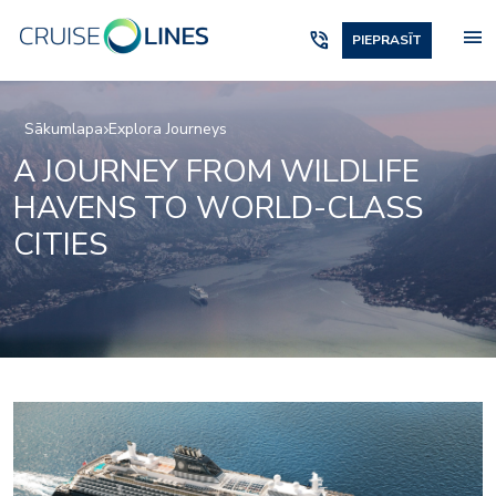
menu
phone_in_talk
PIEPRASĪT
Sākumlapa
Explora Journeys
A JOURNEY FROM WILDLIFE
HAVENS TO WORLD-CLASS
CITIES
Lobby_01_1