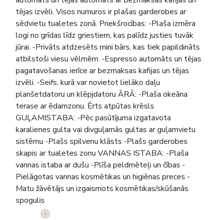
tējas izvēli. Visos numuros ir plašas garderobes ar
sēdvietu tualetes zonā. Priekšrocības: -Plaša izmēra
logi no grīdas līdz griestiem, kas palīdz justies tuvāk
jūrai. -Privāts atdzesēts mini bārs, kas tiek papildināts
atbilstoši viesu vēlmēm. -Espresso automāts un tējas
pagatavošanas ierīce ar bezmaksas kafijas un tējas
izvēli. -Seifs, kurā var novietot lielāko daļu
planšetdatoru un klēpjdatoru ĀRĀ: -Plaša okeāna
terase ar ēdamzonu. Ērts atpūtas krēsls
GUĻAMISTABA: -Pēc pasūtījuma izgatavota
karalienes gulta vai divguļamās gultas ar guļamvietu
sistēmu -Plašs spilvenu klāsts -Plašs garderobes
skapis ar tualetes zonu VANNAS ISTABA: -Plaša
vannas istaba ar dušu -Plīša peldmēteļi un čības -
Pielāgotas vannas kosmētikas un higiēnas preces -
Matu žāvētājs un izgaismots kosmētikas/skūšanās
spogulis