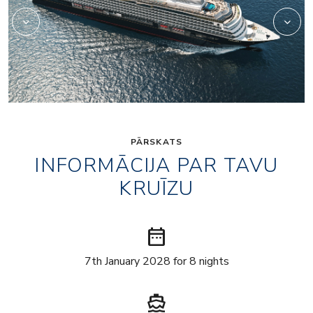
PĀRSKATS
INFORMĀCIJA PAR TAVU
KRUĪZU
date_range
7th January 2028 for 8 nights
directions_boat