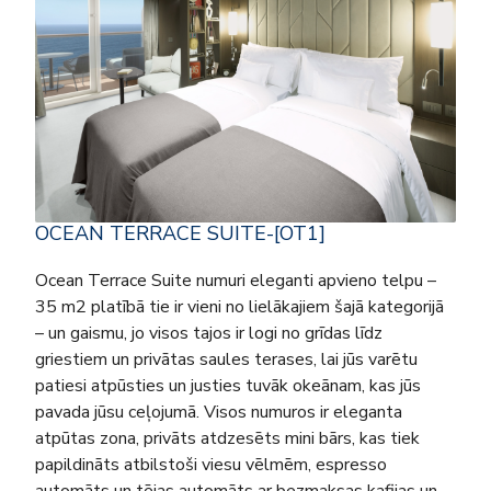
OCEAN TERRACE SUITE-[OT1]
Ocean Terrace Suite numuri eleganti apvieno telpu –
35 m2 platībā tie ir vieni no lielākajiem šajā kategorijā
– un gaismu, jo visos tajos ir logi no grīdas līdz
griestiem un privātas saules terases, lai jūs varētu
patiesi atpūsties un justies tuvāk okeānam, kas jūs
pavada jūsu ceļojumā. Visos numuros ir eleganta
atpūtas zona, privāts atdzesēts mini bārs, kas tiek
papildināts atbilstoši viesu vēlmēm, espresso
automāts un tējas automāts ar bezmaksas kafijas un