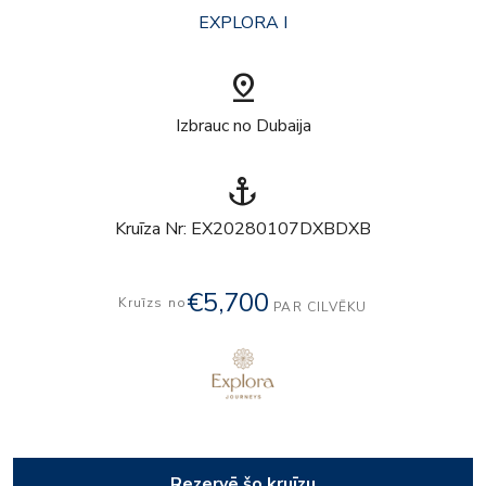
EXPLORA I
pin_drop
Izbrauc no Dubaija
anchor
Kruīza Nr: EX20280107DXBDXB
€5,700
Kruīzs no
PAR CILVĒKU
Rezervē šo kruīzu