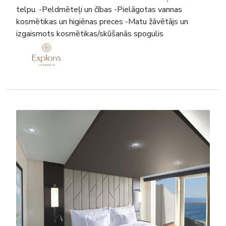
telpu. -Peldmēteļi un čības -Pielāgotas vannas
kosmētikas un higiēnas preces -Matu žāvētājs un
izgaismots kosmētikas/skūšanās spogulis