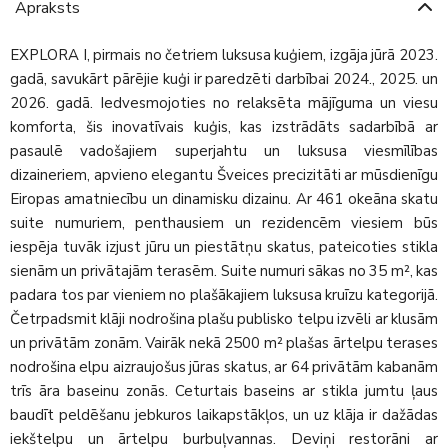
Apraksts
EXPLORA I, pirmais no četriem luksusa kuģiem, izgāja jūrā 2023.
gadā, savukārt pārējie kuģi ir paredzēti darbībai 2024., 2025. un
2026. gadā. Iedvesmojoties no relaksēta mājīguma un viesu
komforta, šis inovatīvais kuģis, kas izstrādāts sadarbībā ar
pasaulē vadošajiem superjahtu un luksusa viesmīlības
dizaineriem, apvieno elegantu Šveices precizitāti ar mūsdienīgu
Eiropas amatniecību un dinamisku dizainu. Ar 461 okeāna skatu
suite numuriem, penthausiem un rezidencēm viesiem būs
iespēja tuvāk izjust jūru un piestātņu skatus, pateicoties stikla
sienām un privātajām terasēm. Suite numuri sākas no 35 m², kas
padara tos par vieniem no plašākajiem luksusa kruīzu kategorijā.
Četrpadsmit klāji nodrošina plašu publisko telpu izvēli ar klusām
un privātām zonām. Vairāk nekā 2500 m² plašas ārtelpu terases
nodrošina elpu aizraujošus jūras skatus, ar 64 privātām kabanām
trīs āra baseinu zonās. Ceturtais baseins ar stikla jumtu ļaus
baudīt peldēšanu jebkuros laikapstākļos, un uz klāja ir dažādas
iekštelpu un ārtelpu burbuļvannas. Deviņi restorāni ar