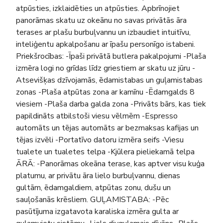
atpūsties, izklaidēties un atpūsties. Apbrīnojiet
panorāmas skatu uz okeānu no savas privātās āra
terases ar plašu burbuļvannu un izbaudiet intuitīvu,
inteliģentu apkalpošanu ar īpašu personīgo istabeni.
Priekšrocības: -Īpaši privātā butlera pakalpojumi -Plaša
izmēra logi no grīdas līdz griestiem ar skatu uz jūru -
Atsevišķas dzīvojamās, ēdamistabas un guļamistabas
zonas -Plaša atpūtas zona ar kamīnu -Ēdamgalds 8
viesiem -Plaša darba galda zona -Privāts bārs, kas tiek
papildināts atbilstoši viesu vēlmēm -Espresso
automāts un tējas automāts ar bezmaksas kafijas un
tējas izvēli -Portatīvo datoru izmēra seifs -Viesu
tualete un tualetes telpa -Kjūlera pieliekamā telpa
ĀRĀ: -Panorāmas okeāna terase, kas aptver visu kuģa
platumu, ar privātu āra lielo burbuļvannu, dienas
gultām, ēdamgaldiem, atpūtas zonu, dušu un
sauļošanās krēsliem. GUĻAMISTABA: -Pēc
pasūtījuma izgatavota karaliska izmēra gulta ar