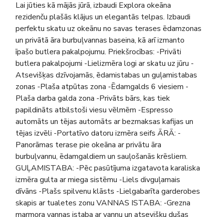
Lai jūties kā mājās jūrā, izbaudi Explora okeāna
rezidenču plašās klājus un elegantās telpas. Izbaudi
perfektu skatu uz okeānu no savas terases ēdamzonas
un privātā āra burbuļvannas baseina, kā arī izmanto
īpašo butlera pakalpojumu. Priekšrocības: -Privāti
butlera pakalpojumi -Lielizmēra logi ar skatu uz jūru -
Atsevišķas dzīvojamās, ēdamistabas un guļamistabas
zonas -Plaša atpūtas zona -Ēdamgalds 6 viesiem -
Plaša darba galda zona -Privāts bārs, kas tiek
papildināts atbilstoši viesu vēlmēm -Espresso
automāts un tējas automāts ar bezmaksas kafijas un
tējas izvēli -Portatīvo datoru izmēra seifs ĀRĀ: -
Panorāmas terase pie okeāna ar privātu āra
burbuļvannu, ēdamgaldiem un sauļošanās krēsliem.
GUĻAMISTABA: -Pēc pasūtījuma izgatavota karaliska
izmēra gulta ar miega sistēmu -Liels divguļamais
dīvāns -Plašs spilvenu klāsts -Lielgabarīta garderobes
skapis ar tualetes zonu VANNAS ISTABA: -Grezna
marmora vannas istaba ar vannu un atsevišķu dušas