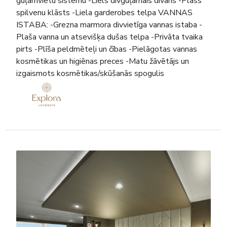
guļamvietu sistēmu -Liels divguļamais dīvāns -Plašs
spilvenu klāsts -Liela garderobes telpa VANNAS
ISTABA: -Grezna marmora divvietīga vannas istaba -
Plaša vanna un atsevišķa dušas telpa -Privāta tvaika
pirts -Plīša peldmēteļi un čības -Pielāgotas vannas
kosmētikas un higiēnas preces -Matu žāvētājs un
izgaismots kosmētikas/skūšanās spogulis