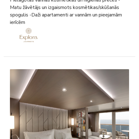
Matu žāvētājs un izgaismots kosmētikas/skūšanās
spogulis -Daži apartamenti ar vannām un pieejamām
ierīcēm