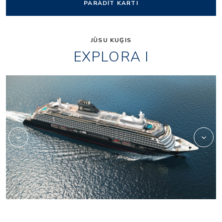
PARĀDĪT KARTI
JŪSU KUĢIS
EXPLORA I
Lobby_01_1