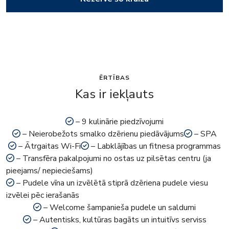
ĒRTĪBAS
Kas ir iekļauts
– 9 kulinārie piedzīvojumi
– Neierobežots smalko dzērienu piedāvājums
– SPA
– Ātrgaitas Wi-Fi
– Labklājības un fitnesa programmas
– Transfēra pakalpojumi no ostas uz pilsētas centru (ja
pieejams/ nepieciešams)
– Pudele vīna un izvēlētā stiprā dzēriena pudele viesu
izvēlei pēc ierašanās
– Welcome šampanieša pudele un saldumi
– Autentisks, kultūras bagāts un intuitīvs serviss