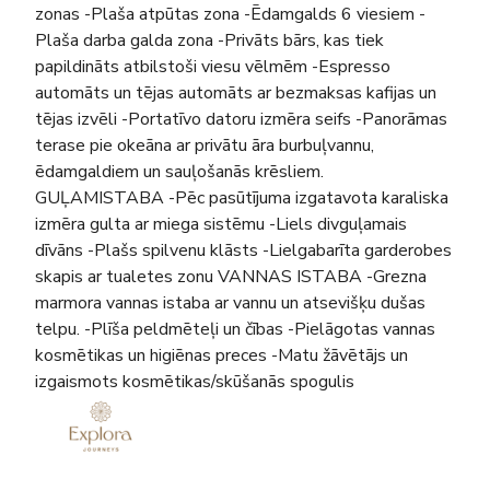
zonas -Plaša atpūtas zona -Ēdamgalds 6 viesiem -
Plaša darba galda zona -Privāts bārs, kas tiek
papildināts atbilstoši viesu vēlmēm -Espresso
automāts un tējas automāts ar bezmaksas kafijas un
tējas izvēli -Portatīvo datoru izmēra seifs -Panorāmas
terase pie okeāna ar privātu āra burbuļvannu,
ēdamgaldiem un sauļošanās krēsliem.
GUĻAMISTABA -Pēc pasūtījuma izgatavota karaliska
izmēra gulta ar miega sistēmu -Liels divguļamais
dīvāns -Plašs spilvenu klāsts -Lielgabarīta garderobes
skapis ar tualetes zonu VANNAS ISTABA -Grezna
marmora vannas istaba ar vannu un atsevišķu dušas
telpu. -Plīša peldmēteļi un čības -Pielāgotas vannas
kosmētikas un higiēnas preces -Matu žāvētājs un
izgaismots kosmētikas/skūšanās spogulis