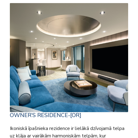
OWNER’S RESIDENCE-[OR]
Ikoniskā īpašnieka rezidence ir lielākā dzīvojamā telpa
uz klāja ar vairākām harmoniskām telpām, kur