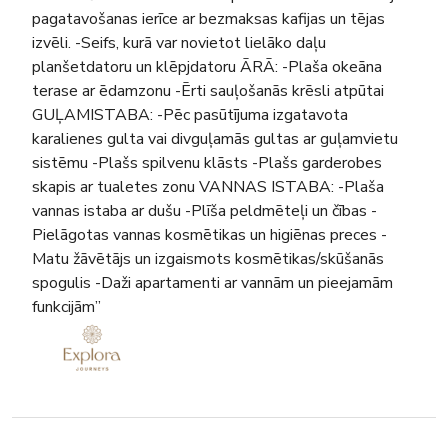
pagatavošanas ierīce ar bezmaksas kafijas un tējas
izvēli. -Seifs, kurā var novietot lielāko daļu
planšetdatoru un klēpjdatoru ĀRĀ: -Plaša okeāna
terase ar ēdamzonu -Ērti sauļošanās krēsli atpūtai
GUĻAMISTABA: -Pēc pasūtījuma izgatavota
karalienes gulta vai divguļamās gultas ar guļamvietu
sistēmu -Plašs spilvenu klāsts -Plašs garderobes
skapis ar tualetes zonu VANNAS ISTABA: -Plaša
vannas istaba ar dušu -Plīša peldmēteļi un čības -
Pielāgotas vannas kosmētikas un higiēnas preces -
Matu žāvētājs un izgaismots kosmētikas/skūšanās
spogulis -Daži apartamenti ar vannām un pieejamām
funkcijām”