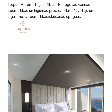
telpu. -Peldmēteļi un čības -Pielāgotas vannas
kosmētikas un higiēnas preces -Matu žāvētājs un
izgaismots kosmētikas/skūšanās spogulis