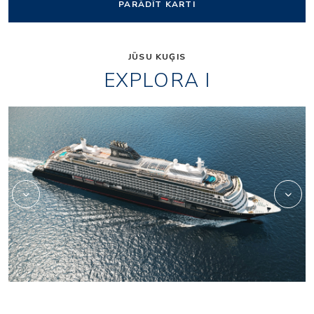
PARĀDĪT KARTI
JŪSU KUĢIS
EXPLORA I
Lobby_01_1