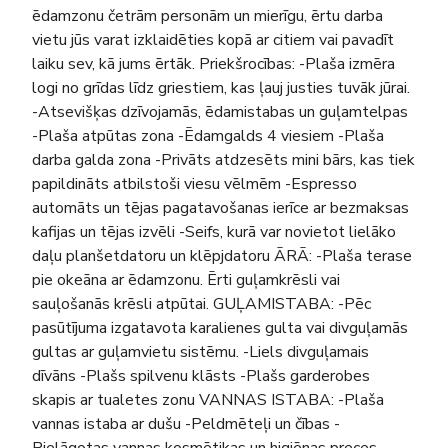
ēdamzonu četrām personām un mierīgu, ērtu darba
vietu jūs varat izklaidēties kopā ar citiem vai pavadīt
laiku sev, kā jums ērtāk. Priekšrocības: -Plaša izmēra
logi no grīdas līdz griestiem, kas ļauj justies tuvāk jūrai.
-Atsevišķas dzīvojamās, ēdamistabas un guļamtelpas
-Plaša atpūtas zona -Ēdamgalds 4 viesiem -Plaša
darba galda zona -Privāts atdzesēts mini bārs, kas tiek
papildināts atbilstoši viesu vēlmēm -Espresso
automāts un tējas pagatavošanas ierīce ar bezmaksas
kafijas un tējas izvēli -Seifs, kurā var novietot lielāko
daļu planšetdatoru un klēpjdatoru ĀRĀ: -Plaša terase
pie okeāna ar ēdamzonu. Ērti guļamkrēsli vai
sauļošanās krēsli atpūtai. GUĻAMISTABA: -Pēc
pasūtījuma izgatavota karalienes gulta vai divguļamās
gultas ar guļamvietu sistēmu. -Liels divguļamais
dīvāns -Plašs spilvenu klāsts -Plašs garderobes
skapis ar tualetes zonu VANNAS ISTABA: -Plaša
vannas istaba ar dušu -Peldmēteļi un čības -
Pielāgotas vannas kosmētikas un higiēnas preces -