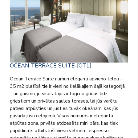
OCEAN TERRACE SUITE-[OT1]
Ocean Terrace Suite numuri eleganti apvieno telpu –
35 m2 platībā tie ir vieni no lielākajiem šajā kategorijā
– un gaismu, jo visos tajos ir logi no grīdas līdz
griestiem un privātas saules terases, lai jūs varētu
patiesi atpūsties un justies tuvāk okeānam, kas jūs
pavada jūsu ceļojumā. Visos numuros ir eleganta
atpūtas zona, privāts atdzesēts mini bārs, kas tiek
papildināts atbilstoši viesu vēlmēm, espresso
automāts un tējas automāts ar bezmaksas kafijas un