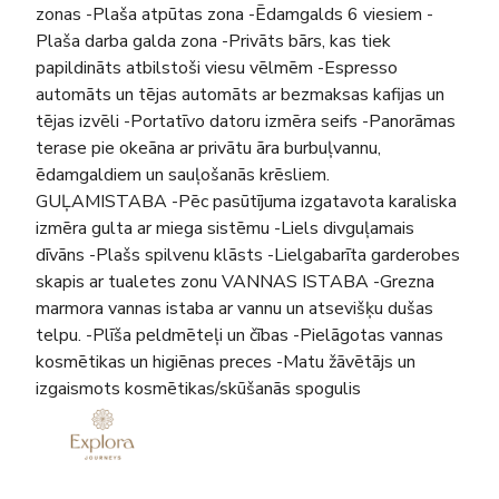
zonas -Plaša atpūtas zona -Ēdamgalds 6 viesiem -
Plaša darba galda zona -Privāts bārs, kas tiek
papildināts atbilstoši viesu vēlmēm -Espresso
automāts un tējas automāts ar bezmaksas kafijas un
tējas izvēli -Portatīvo datoru izmēra seifs -Panorāmas
terase pie okeāna ar privātu āra burbuļvannu,
ēdamgaldiem un sauļošanās krēsliem.
GUĻAMISTABA -Pēc pasūtījuma izgatavota karaliska
izmēra gulta ar miega sistēmu -Liels divguļamais
dīvāns -Plašs spilvenu klāsts -Lielgabarīta garderobes
skapis ar tualetes zonu VANNAS ISTABA -Grezna
marmora vannas istaba ar vannu un atsevišķu dušas
telpu. -Plīša peldmēteļi un čības -Pielāgotas vannas
kosmētikas un higiēnas preces -Matu žāvētājs un
izgaismots kosmētikas/skūšanās spogulis