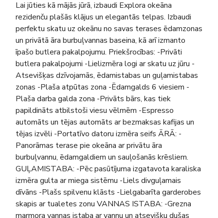
Lai jūties kā mājās jūrā, izbaudi Explora okeāna
rezidenču plašās klājus un elegantās telpas. Izbaudi
perfektu skatu uz okeānu no savas terases ēdamzonas
un privātā āra burbuļvannas baseina, kā arī izmanto
īpašo butlera pakalpojumu. Priekšrocības: -Privāti
butlera pakalpojumi -Lielizmēra logi ar skatu uz jūru -
Atsevišķas dzīvojamās, ēdamistabas un guļamistabas
zonas -Plaša atpūtas zona -Ēdamgalds 6 viesiem -
Plaša darba galda zona -Privāts bārs, kas tiek
papildināts atbilstoši viesu vēlmēm -Espresso
automāts un tējas automāts ar bezmaksas kafijas un
tējas izvēli -Portatīvo datoru izmēra seifs ĀRĀ: -
Panorāmas terase pie okeāna ar privātu āra
burbuļvannu, ēdamgaldiem un sauļošanās krēsliem.
GUĻAMISTABA: -Pēc pasūtījuma izgatavota karaliska
izmēra gulta ar miega sistēmu -Liels divguļamais
dīvāns -Plašs spilvenu klāsts -Lielgabarīta garderobes
skapis ar tualetes zonu VANNAS ISTABA: -Grezna
marmora vannas istaba ar vannu un atsevišķu dušas