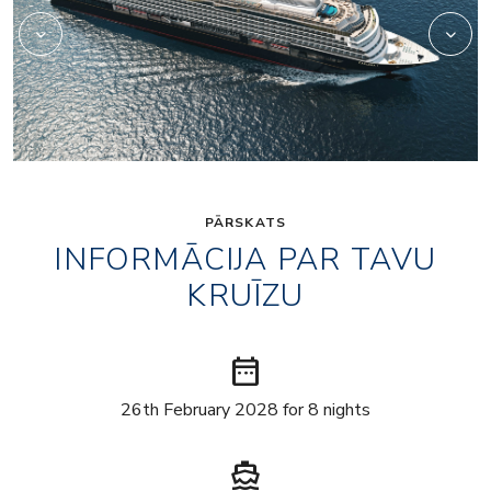
PĀRSKATS
INFORMĀCIJA PAR TAVU
KRUĪZU
date_range
26th February 2028 for 8 nights
directions_boat