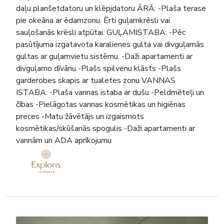
daļu planšetdatoru un klēpjdatoru ĀRĀ: -Plaša terase
pie okeāna ar ēdamzonu. Ērti guļamkrēsli vai
sauļošanās krēsli atpūtai. GUĻAMISTABA: -Pēc
pasūtījuma izgatavota karalienes gulta vai divguļamās
gultas ar guļamvietu sistēmu. -Daži apartamenti ar
divguļamo dīvānu -Plašs spilvenu klāsts -Plašs
garderobes skapis ar tualetes zonu VANNAS
ISTABA: -Plaša vannas istaba ar dušu -Peldmēteļi un
čības -Pielāgotas vannas kosmētikas un higiēnas
preces -Matu žāvētājs un izgaismots
kosmētikas/skūšanās spogulis -Daži apartamenti ar
vannām un ADA aprīkojumu