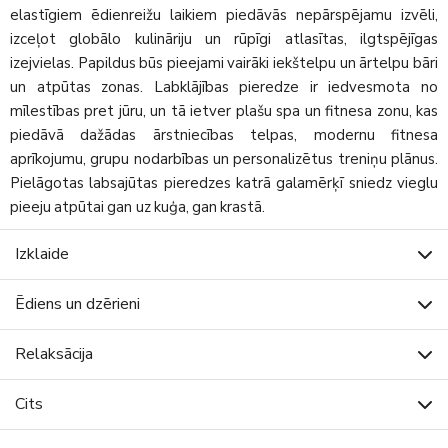
elastīgiem ēdienreižu laikiem piedāvās nepārspējamu izvēli,
izceļot globālo kulināriju un rūpīgi atlasītas, ilgtspējīgas
izejvielas. Papildus būs pieejami vairāki iekštelpu un ārtelpu bāri
un atpūtas zonas. Labklājības pieredze ir iedvesmota no
mīlestības pret jūru, un tā ietver plašu spa un fitnesa zonu, kas
piedāvā dažādas ārstniecības telpas, modernu fitnesa
aprīkojumu, grupu nodarbības un personalizētus treniņu plānus.
Pielāgotas labsajūtas pieredzes katrā galamērķī sniedz vieglu
pieeju atpūtai gan uz kuģa, gan krastā.
Izklaide
Ēdiens un dzērieni
Relaksācija
Cits