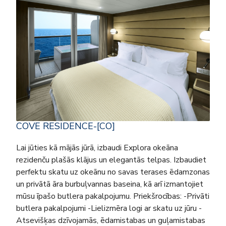
COVE RESIDENCE-[CO]
Lai jūties kā mājās jūrā, izbaudi Explora okeāna
rezidenču plašās klājus un elegantās telpas. Izbaudiet
perfektu skatu uz okeānu no savas terases ēdamzonas
un privātā āra burbuļvannas baseina, kā arī izmantojiet
mūsu īpašo butlera pakalpojumu. Priekšrocības: -Privāti
butlera pakalpojumi -Lielizmēra logi ar skatu uz jūru -
Atsevišķas dzīvojamās, ēdamistabas un guļamistabas