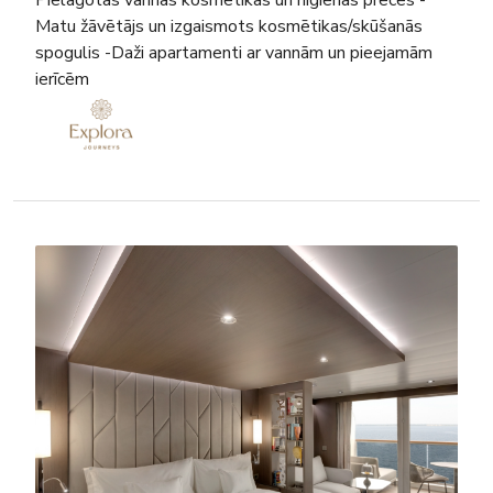
Matu žāvētājs un izgaismots kosmētikas/skūšanās
spogulis -Daži apartamenti ar vannām un pieejamām
ierīcēm