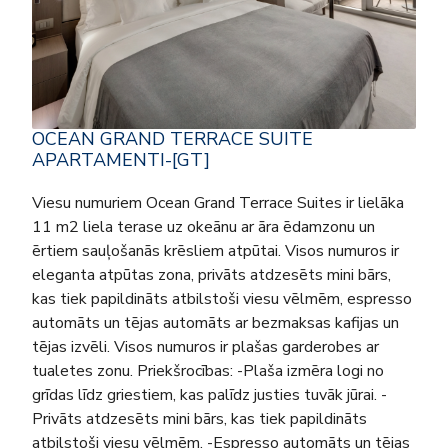
OCEAN GRAND TERRACE SUITE
APARTAMENTI-[GT]
Viesu numuriem Ocean Grand Terrace Suites ir lielāka
11 m2 liela terase uz okeānu ar āra ēdamzonu un
ērtiem sauļošanās krēsliem atpūtai. Visos numuros ir
eleganta atpūtas zona, privāts atdzesēts mini bārs,
kas tiek papildināts atbilstoši viesu vēlmēm, espresso
automāts un tējas automāts ar bezmaksas kafijas un
tējas izvēli. Visos numuros ir plašas garderobes ar
tualetes zonu. Priekšrocības: -Plaša izmēra logi no
grīdas līdz griestiem, kas palīdz justies tuvāk jūrai. -
Privāts atdzesēts mini bārs, kas tiek papildināts
atbilstoši viesu vēlmēm. -Espresso automāts un tējas