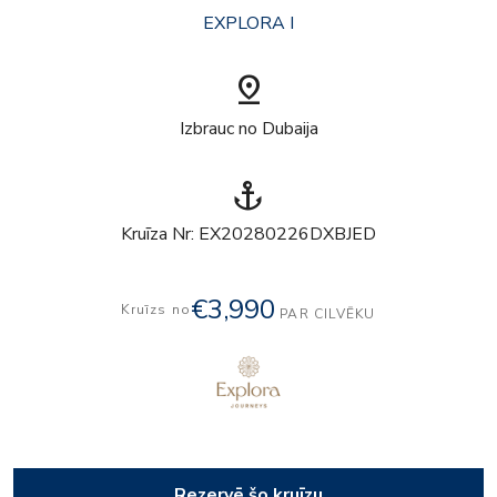
EXPLORA I
pin_drop
Izbrauc no Dubaija
anchor
Kruīza Nr: EX20280226DXBJED
€3,990
Kruīzs no
PAR CILVĒKU
Rezervē šo kruīzu