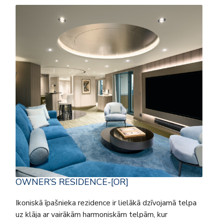
OWNER’S RESIDENCE-[OR]
Ikoniskā īpašnieka rezidence ir lielākā dzīvojamā telpa
uz klāja ar vairākām harmoniskām telpām, kur