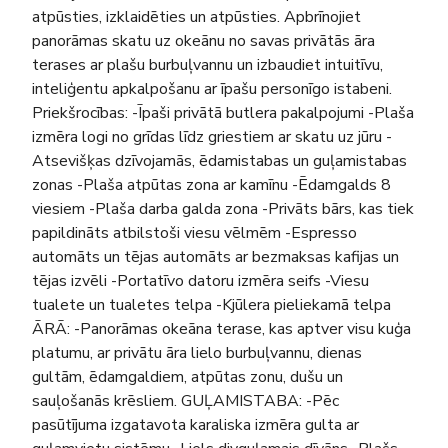
atpūsties, izklaidēties un atpūsties. Apbrīnojiet
panorāmas skatu uz okeānu no savas privātās āra
terases ar plašu burbuļvannu un izbaudiet intuitīvu,
inteliģentu apkalpošanu ar īpašu personīgo istabeni.
Priekšrocības: -Īpaši privātā butlera pakalpojumi -Plaša
izmēra logi no grīdas līdz griestiem ar skatu uz jūru -
Atsevišķas dzīvojamās, ēdamistabas un guļamistabas
zonas -Plaša atpūtas zona ar kamīnu -Ēdamgalds 8
viesiem -Plaša darba galda zona -Privāts bārs, kas tiek
papildināts atbilstoši viesu vēlmēm -Espresso
automāts un tējas automāts ar bezmaksas kafijas un
tējas izvēli -Portatīvo datoru izmēra seifs -Viesu
tualete un tualetes telpa -Kjūlera pieliekamā telpa
ĀRĀ: -Panorāmas okeāna terase, kas aptver visu kuģa
platumu, ar privātu āra lielo burbuļvannu, dienas
gultām, ēdamgaldiem, atpūtas zonu, dušu un
sauļošanās krēsliem. GUĻAMISTABA: -Pēc
pasūtījuma izgatavota karaliska izmēra gulta ar