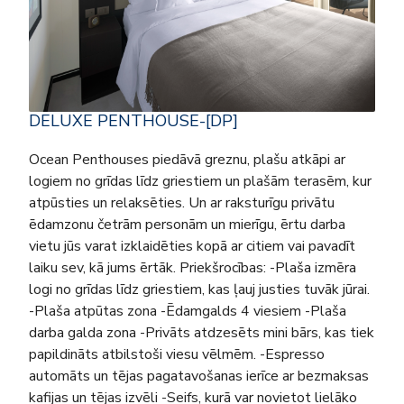
DELUXE PENTHOUSE-[DP]
Ocean Penthouses piedāvā greznu, plašu atkāpi ar
logiem no grīdas līdz griestiem un plašām terasēm, kur
atpūsties un relaksēties. Un ar raksturīgu privātu
ēdamzonu četrām personām un mierīgu, ērtu darba
vietu jūs varat izklaidēties kopā ar citiem vai pavadīt
laiku sev, kā jums ērtāk. Priekšrocības: -Plaša izmēra
logi no grīdas līdz griestiem, kas ļauj justies tuvāk jūrai.
-Plaša atpūtas zona -Ēdamgalds 4 viesiem -Plaša
darba galda zona -Privāts atdzesēts mini bārs, kas tiek
papildināts atbilstoši viesu vēlmēm. -Espresso
automāts un tējas pagatavošanas ierīce ar bezmaksas
kafijas un tējas izvēli -Seifs, kurā var novietot lielāko