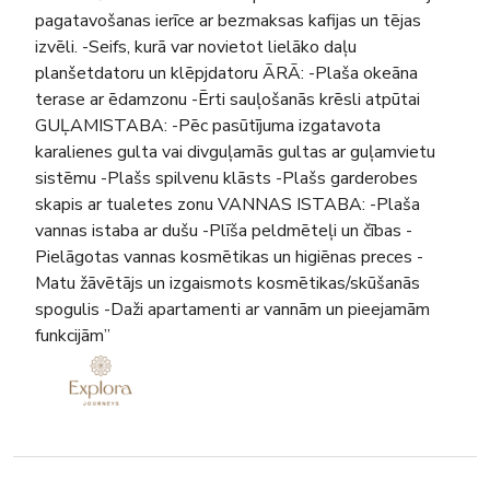
pagatavošanas ierīce ar bezmaksas kafijas un tējas
izvēli. -Seifs, kurā var novietot lielāko daļu
planšetdatoru un klēpjdatoru ĀRĀ: -Plaša okeāna
terase ar ēdamzonu -Ērti sauļošanās krēsli atpūtai
GUĻAMISTABA: -Pēc pasūtījuma izgatavota
karalienes gulta vai divguļamās gultas ar guļamvietu
sistēmu -Plašs spilvenu klāsts -Plašs garderobes
skapis ar tualetes zonu VANNAS ISTABA: -Plaša
vannas istaba ar dušu -Plīša peldmēteļi un čības -
Pielāgotas vannas kosmētikas un higiēnas preces -
Matu žāvētājs un izgaismots kosmētikas/skūšanās
spogulis -Daži apartamenti ar vannām un pieejamām
funkcijām”