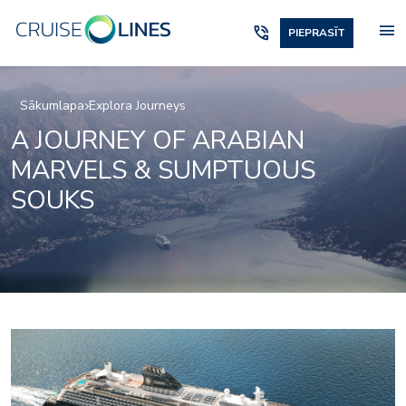
menu
phone_in_talk
PIEPRASĪT
Sākumlapa
Explora Journeys
A JOURNEY OF ARABIAN
MARVELS & SUMPTUOUS
SOUKS
Lobby_01_1