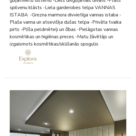
guļamvietu sistēmu -Liels divguļamais dīvāns -Plašs
spilvenu klāsts -Liela garderobes telpa VANNAS
ISTABA: -Grezna marmora divvietīga vannas istaba -
Plaša vanna un atsevišķa dušas telpa -Privāta tvaika
pirts -Plīša peldmēteļi un čības -Pielāgotas vannas
kosmētikas un higiēnas preces -Matu žāvētājs un
izgaismots kosmētikas/skūšanās spogulis