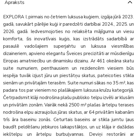
Apraksts
EXPLORA I, pirmais no četriem luksusa kuģiem, izgāja jūrā 2023.
gadā, savukārt pārējie kuģi ir paredzēti darbībai 2024., 2025. un
2026. gadā. Iedvesmojoties no relaksēta mājīguma un viesu
komforta, šis inovatīvais kuģis, kas izstrādāts sadarbībā ar
pasaulē vadošajiem superjahtu un luksusa viesmīlības
dizaineriem, apvieno elegantu Šveices precizitāti ar mūsdienīgu
Eiropas amatniecību un dinamisku dizainu. Ar 461 okeāna skatu
suite numuriem, penthausiem un rezidencēm viesiem būs
iespēja tuvāk izjust jūru un piestātņu skatus, pateicoties stikla
sienām un privātajām terasēm. Suite numuri sākas no 35 m², kas
padara tos par vieniem no plašākajiem luksusa kruīzu kategorijā.
Četrpadsmit klāji nodrošina plašu publisko telpu izvēli ar klusām
un privātām zonām. Vairāk nekā 2500 m² plašas ārtelpu terases
nodrošina elpu aizraujošus jūras skatus, ar 64 privātām kabanām
trīs āra baseinu zonās. Ceturtais baseins ar stikla jumtu ļaus
baudīt peldēšanu jebkuros laikapstākļos, un uz klāja ir dažādas
iekštelpu un ārtelpu burbuļvannas. Deviņi restorāni ar