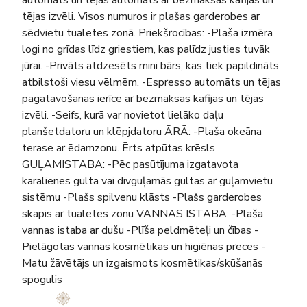
tējas izvēli. Visos numuros ir plašas garderobes ar
sēdvietu tualetes zonā. Priekšrocības: -Plaša izmēra
logi no grīdas līdz griestiem, kas palīdz justies tuvāk
jūrai. -Privāts atdzesēts mini bārs, kas tiek papildināts
atbilstoši viesu vēlmēm. -Espresso automāts un tējas
pagatavošanas ierīce ar bezmaksas kafijas un tējas
izvēli. -Seifs, kurā var novietot lielāko daļu
planšetdatoru un klēpjdatoru ĀRĀ: -Plaša okeāna
terase ar ēdamzonu. Ērts atpūtas krēsls
GUĻAMISTABA: -Pēc pasūtījuma izgatavota
karalienes gulta vai divguļamās gultas ar guļamvietu
sistēmu -Plašs spilvenu klāsts -Plašs garderobes
skapis ar tualetes zonu VANNAS ISTABA: -Plaša
vannas istaba ar dušu -Plīša peldmēteļi un čības -
Pielāgotas vannas kosmētikas un higiēnas preces -
Matu žāvētājs un izgaismots kosmētikas/skūšanās
spogulis