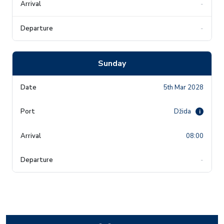
-
-
Sunday
5th Mar 2028
Džida
i
08:00
-