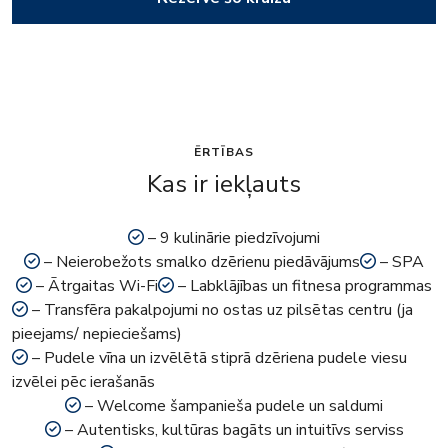
ĒRTĪBAS
Kas ir iekļauts
– 9 kulinārie piedzīvojumi
– Neierobežots smalko dzērienu piedāvājums
– SPA
– Ātrgaitas Wi-Fi
– Labklājības un fitnesa programmas
– Transfēra pakalpojumi no ostas uz pilsētas centru (ja
pieejams/ nepieciešams)
– Pudele vīna un izvēlētā stiprā dzēriena pudele viesu
izvēlei pēc ierašanās
– Welcome šampanieša pudele un saldumi
– Autentisks, kultūras bagāts un intuitīvs serviss