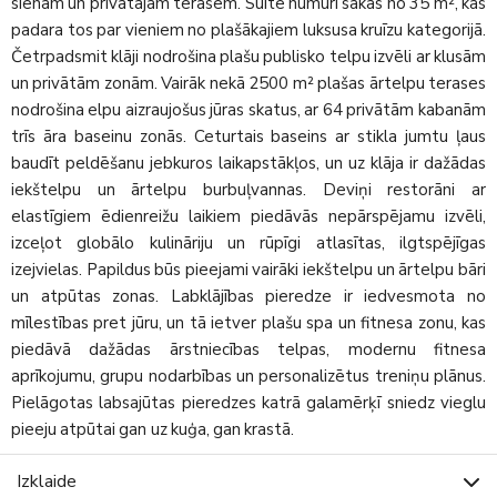
sienām un privātajām terasēm. Suite numuri sākas no 35 m², kas
padara tos par vieniem no plašākajiem luksusa kruīzu kategorijā.
Četrpadsmit klāji nodrošina plašu publisko telpu izvēli ar klusām
un privātām zonām. Vairāk nekā 2500 m² plašas ārtelpu terases
nodrošina elpu aizraujošus jūras skatus, ar 64 privātām kabanām
trīs āra baseinu zonās. Ceturtais baseins ar stikla jumtu ļaus
baudīt peldēšanu jebkuros laikapstākļos, un uz klāja ir dažādas
iekštelpu un ārtelpu burbuļvannas. Deviņi restorāni ar
elastīgiem ēdienreižu laikiem piedāvās nepārspējamu izvēli,
izceļot globālo kulināriju un rūpīgi atlasītas, ilgtspējīgas
izejvielas. Papildus būs pieejami vairāki iekštelpu un ārtelpu bāri
un atpūtas zonas. Labklājības pieredze ir iedvesmota no
mīlestības pret jūru, un tā ietver plašu spa un fitnesa zonu, kas
piedāvā dažādas ārstniecības telpas, modernu fitnesa
aprīkojumu, grupu nodarbības un personalizētus treniņu plānus.
Pielāgotas labsajūtas pieredzes katrā galamērķī sniedz vieglu
pieeju atpūtai gan uz kuģa, gan krastā.
Izklaide