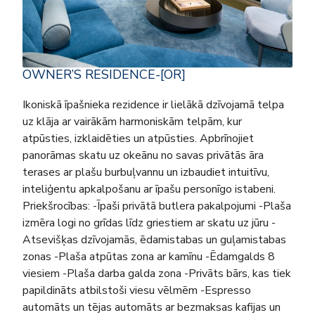
OWNER’S RESIDENCE-[OR]
Ikoniskā īpašnieka rezidence ir lielākā dzīvojamā telpa
uz klāja ar vairākām harmoniskām telpām, kur
atpūsties, izklaidēties un atpūsties. Apbrīnojiet
panorāmas skatu uz okeānu no savas privātās āra
terases ar plašu burbuļvannu un izbaudiet intuitīvu,
inteliģentu apkalpošanu ar īpašu personīgo istabeni.
Priekšrocības: -Īpaši privātā butlera pakalpojumi -Plaša
izmēra logi no grīdas līdz griestiem ar skatu uz jūru -
Atsevišķas dzīvojamās, ēdamistabas un guļamistabas
zonas -Plaša atpūtas zona ar kamīnu -Ēdamgalds 8
viesiem -Plaša darba galda zona -Privāts bārs, kas tiek
papildināts atbilstoši viesu vēlmēm -Espresso
automāts un tējas automāts ar bezmaksas kafijas un