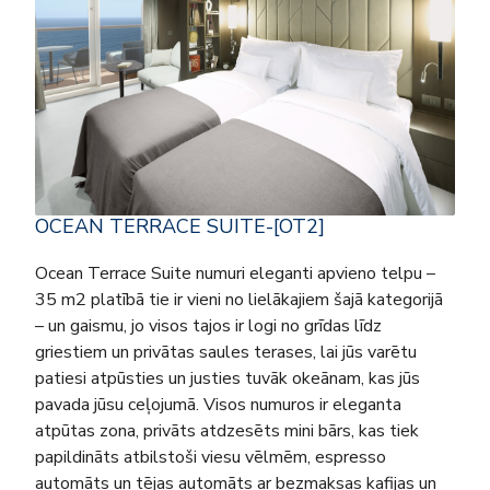
OCEAN TERRACE SUITE-[OT2]
Ocean Terrace Suite numuri eleganti apvieno telpu –
35 m2 platībā tie ir vieni no lielākajiem šajā kategorijā
– un gaismu, jo visos tajos ir logi no grīdas līdz
griestiem un privātas saules terases, lai jūs varētu
patiesi atpūsties un justies tuvāk okeānam, kas jūs
pavada jūsu ceļojumā. Visos numuros ir eleganta
atpūtas zona, privāts atdzesēts mini bārs, kas tiek
papildināts atbilstoši viesu vēlmēm, espresso
automāts un tējas automāts ar bezmaksas kafijas un