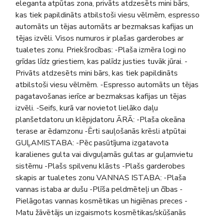
eleganta atpūtas zona, privāts atdzesēts mini bārs,
kas tiek papildināts atbilstoši viesu vēlmēm, espresso
automāts un tējas automāts ar bezmaksas kafijas un
tējas izvēli. Visos numuros ir plašas garderobes ar
tualetes zonu. Priekšrocības: -Plaša izmēra logi no
grīdas līdz griestiem, kas palīdz justies tuvāk jūrai. -
Privāts atdzesēts mini bārs, kas tiek papildināts
atbilstoši viesu vēlmēm. -Espresso automāts un tējas
pagatavošanas ierīce ar bezmaksas kafijas un tējas
izvēli. -Seifs, kurā var novietot lielāko daļu
planšetdatoru un klēpjdatoru ĀRĀ: -Plaša okeāna
terase ar ēdamzonu -Ērti sauļošanās krēsli atpūtai
GUĻAMISTABA: -Pēc pasūtījuma izgatavota
karalienes gulta vai divguļamās gultas ar guļamvietu
sistēmu -Plašs spilvenu klāsts -Plašs garderobes
skapis ar tualetes zonu VANNAS ISTABA: -Plaša
vannas istaba ar dušu -Plīša peldmēteļi un čības -
Pielāgotas vannas kosmētikas un higiēnas preces -
Matu žāvētājs un izgaismots kosmētikas/skūšanās