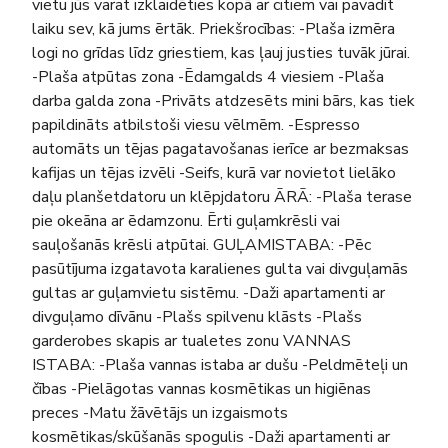
vietu jūs varat izklaidēties kopā ar citiem vai pavadīt
laiku sev, kā jums ērtāk. Priekšrocības: -Plaša izmēra
logi no grīdas līdz griestiem, kas ļauj justies tuvāk jūrai.
-Plaša atpūtas zona -Ēdamgalds 4 viesiem -Plaša
darba galda zona -Privāts atdzesēts mini bārs, kas tiek
papildināts atbilstoši viesu vēlmēm. -Espresso
automāts un tējas pagatavošanas ierīce ar bezmaksas
kafijas un tējas izvēli -Seifs, kurā var novietot lielāko
daļu planšetdatoru un klēpjdatoru ĀRĀ: -Plaša terase
pie okeāna ar ēdamzonu. Ērti guļamkrēsli vai
sauļošanās krēsli atpūtai. GUĻAMISTABA: -Pēc
pasūtījuma izgatavota karalienes gulta vai divguļamās
gultas ar guļamvietu sistēmu. -Daži apartamenti ar
divguļamo dīvānu -Plašs spilvenu klāsts -Plašs
garderobes skapis ar tualetes zonu VANNAS
ISTABA: -Plaša vannas istaba ar dušu -Peldmēteļi un
čības -Pielāgotas vannas kosmētikas un higiēnas
preces -Matu žāvētājs un izgaismots
kosmētikas/skūšanās spogulis -Daži apartamenti ar