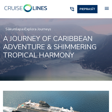
menu
phone_in_talk
PIEPRASĪT
Sākumlapa
Explora Journeys
A JOURNEY OF CARIBBEAN
ADVENTURE & SHIMMERING
TROPICAL HARMONY
Lobby_01_1