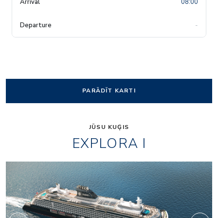
08:00
-
PARĀDĪT KARTI
JŪSU KUĢIS
EXPLORA I
Lobby_01_1