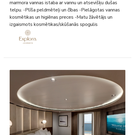
marmora vannas istaba ar vannu un atsevišķu dušas
telpu. -Plīša peldmēteļi un čības -Pielāgotas vannas
kosmētikas un higiēnas preces -Matu žāvētājs un
izgaismots kosmētikas/skūšanās spogulis