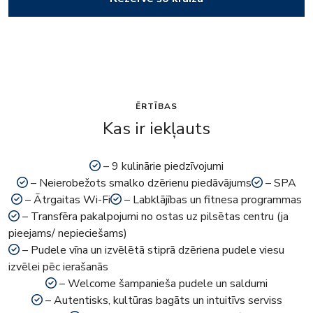
ĒRTĪBAS
Kas ir iekļauts
– 9 kulinārie piedzīvojumi
– Neierobežots smalko dzērienu piedāvājums
– SPA
– Ātrgaitas Wi-Fi
– Labklājības un fitnesa programmas
– Transfēra pakalpojumi no ostas uz pilsētas centru (ja
pieejams/ nepieciešams)
– Pudele vīna un izvēlētā stiprā dzēriena pudele viesu
izvēlei pēc ierašanās
– Welcome šampanieša pudele un saldumi
– Autentisks, kultūras bagāts un intuitīvs serviss