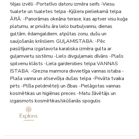
tējas izvēli -Portatīvo datoru izmēra seifs -Viesu
tualete un tualetes telpa -Kjūlera pieliekamā telpa
ĀRĀ: -Panorāmas okeāna terase, kas aptver visu kuģa
platumu, ar privātu āra lielo burbuļvannu, dienas
gultām, ēdamgaldiem, atpūtas zonu, dušu un
sauļošanās krēsliem. GUĻAMISTABA: -Pēc
pasūtījuma izgatavota karaliska izmēra gulta ar
guļamvietu sistēmu -Liels divguļamais dīvāns -Plašs
spilvenu klāsts -Liela garderobes telpa VANNAS
ISTABA: -Grezna marmora divvietīga vannas istaba -
Plaša vanna un atsevišķa dušas telpa -Privāta tvaika
pirts -Plīša peldmēteļi un čības -Pielāgotas vannas
kosmētikas un higiēnas preces -Matu žāvētājs un
izgaismots kosmētikas/skūšanās spogulis