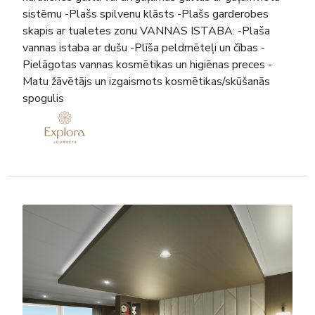
sistēmu -Plašs spilvenu klāsts -Plašs garderobes
skapis ar tualetes zonu VANNAS ISTABA: -Plaša
vannas istaba ar dušu -Plīša peldmēteļi un čības -
Pielāgotas vannas kosmētikas un higiēnas preces -
Matu žāvētājs un izgaismots kosmētikas/skūšanās
spogulis