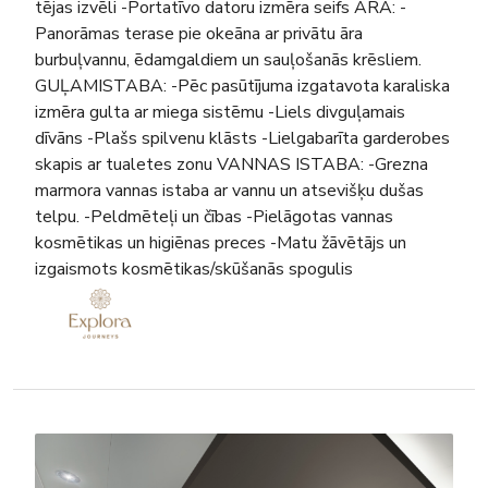
tējas izvēli -Portatīvo datoru izmēra seifs ĀRĀ: -
Panorāmas terase pie okeāna ar privātu āra
burbuļvannu, ēdamgaldiem un sauļošanās krēsliem.
GUĻAMISTABA: -Pēc pasūtījuma izgatavota karaliska
izmēra gulta ar miega sistēmu -Liels divguļamais
dīvāns -Plašs spilvenu klāsts -Lielgabarīta garderobes
skapis ar tualetes zonu VANNAS ISTABA: -Grezna
marmora vannas istaba ar vannu un atsevišķu dušas
telpu. -Peldmēteļi un čības -Pielāgotas vannas
kosmētikas un higiēnas preces -Matu žāvētājs un
izgaismots kosmētikas/skūšanās spogulis