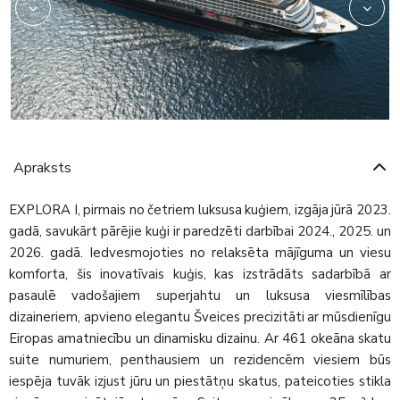
Apraksts
EXPLORA I, pirmais no četriem luksusa kuģiem, izgāja jūrā 2023.
gadā, savukārt pārējie kuģi ir paredzēti darbībai 2024., 2025. un
2026. gadā. Iedvesmojoties no relaksēta mājīguma un viesu
komforta, šis inovatīvais kuģis, kas izstrādāts sadarbībā ar
pasaulē vadošajiem superjahtu un luksusa viesmīlības
dizaineriem, apvieno elegantu Šveices precizitāti ar mūsdienīgu
Eiropas amatniecību un dinamisku dizainu. Ar 461 okeāna skatu
suite numuriem, penthausiem un rezidencēm viesiem būs
iespēja tuvāk izjust jūru un piestātņu skatus, pateicoties stikla