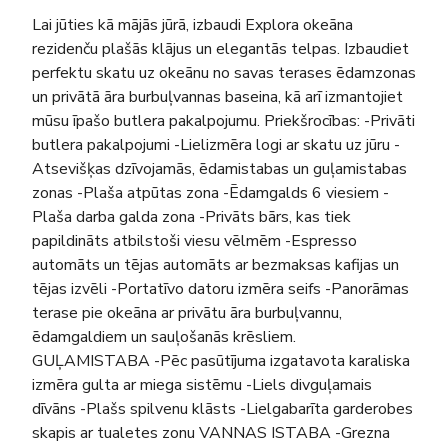
Lai jūties kā mājās jūrā, izbaudi Explora okeāna
rezidenču plašās klājus un elegantās telpas. Izbaudiet
perfektu skatu uz okeānu no savas terases ēdamzonas
un privātā āra burbuļvannas baseina, kā arī izmantojiet
mūsu īpašo butlera pakalpojumu. Priekšrocības: -Privāti
butlera pakalpojumi -Lielizmēra logi ar skatu uz jūru -
Atsevišķas dzīvojamās, ēdamistabas un guļamistabas
zonas -Plaša atpūtas zona -Ēdamgalds 6 viesiem -
Plaša darba galda zona -Privāts bārs, kas tiek
papildināts atbilstoši viesu vēlmēm -Espresso
automāts un tējas automāts ar bezmaksas kafijas un
tējas izvēli -Portatīvo datoru izmēra seifs -Panorāmas
terase pie okeāna ar privātu āra burbuļvannu,
ēdamgaldiem un sauļošanās krēsliem.
GUĻAMISTABA -Pēc pasūtījuma izgatavota karaliska
izmēra gulta ar miega sistēmu -Liels divguļamais
dīvāns -Plašs spilvenu klāsts -Lielgabarīta garderobes
skapis ar tualetes zonu VANNAS ISTABA -Grezna