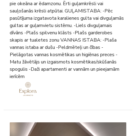
pie okeāna ar ēdamzonu. Ērti guļamkrēsli vai
sauļošanās krēsli atpūtai. GUĻAMISTABA: -Pēc
pasūtījuma izgatavota karalienes gulta vai divguļamās
gultas ar guļamvietu sistēmu. -Liels divguļamais
dīvāns -Plašs spilvenu klāsts -Plašs garderobes
skapis ar tualetes zonu VANNAS ISTABA: -Plaša
vannas istaba ar dušu -Peldmēteļi un čības -
Pielāgotas vannas kosmētikas un higiēnas preces -
Matu žāvētājs un izgaismots kosmētikas/skūšanās
spogulis -Daži apartamenti ar vannām un pieejamām
ierīcēm