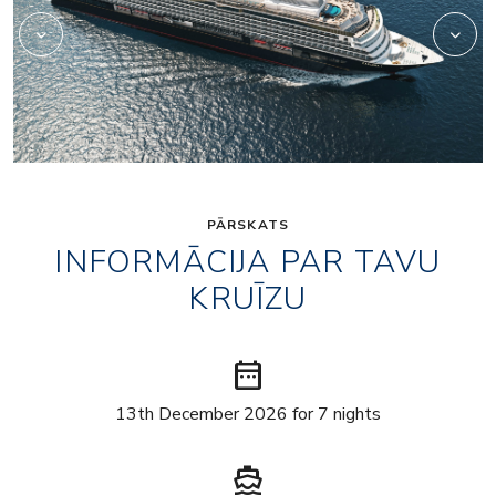
PĀRSKATS
INFORMĀCIJA PAR TAVU
KRUĪZU
date_range
13th December 2026 for 7 nights
directions_boat