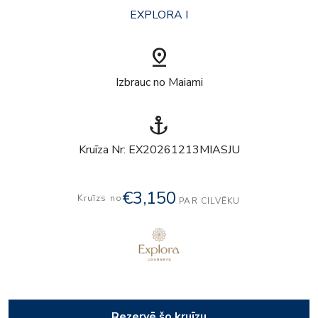
EXPLORA I
pin_drop
Izbrauc no Maiami
anchor
Kruīza Nr: EX20261213MIASJU
€3,150
Kruīzs no
PAR CILVĒKU
Rezervē šo kruīzu