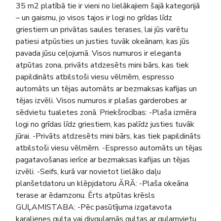
35 m2 platībā tie ir vieni no lielākajiem šajā kategorijā
– un gaismu, jo visos tajos ir logi no grīdas līdz
griestiem un privātas saules terases, lai jūs varētu
patiesi atpūsties un justies tuvāk okeānam, kas jūs
pavada jūsu ceļojumā. Visos numuros ir eleganta
atpūtas zona, privāts atdzesēts mini bārs, kas tiek
papildināts atbilstoši viesu vēlmēm, espresso
automāts un tējas automāts ar bezmaksas kafijas un
tējas izvēli. Visos numuros ir plašas garderobes ar
sēdvietu tualetes zonā. Priekšrocības: -Plaša izmēra
logi no grīdas līdz griestiem, kas palīdz justies tuvāk
jūrai. -Privāts atdzesēts mini bārs, kas tiek papildināts
atbilstoši viesu vēlmēm. -Espresso automāts un tējas
pagatavošanas ierīce ar bezmaksas kafijas un tējas
izvēli. -Seifs, kurā var novietot lielāko daļu
planšetdatoru un klēpjdatoru ĀRĀ: -Plaša okeāna
terase ar ēdamzonu. Ērts atpūtas krēsls
GUĻAMISTABA: -Pēc pasūtījuma izgatavota
karalienes gulta vai divguļamās gultas ar guļamvietu