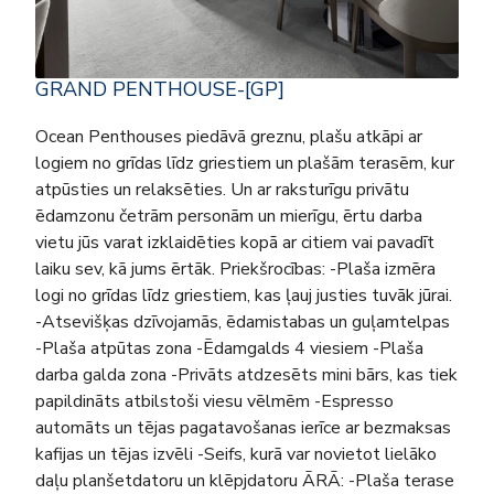
GRAND PENTHOUSE-[GP]
Ocean Penthouses piedāvā greznu, plašu atkāpi ar
logiem no grīdas līdz griestiem un plašām terasēm, kur
atpūsties un relaksēties. Un ar raksturīgu privātu
ēdamzonu četrām personām un mierīgu, ērtu darba
vietu jūs varat izklaidēties kopā ar citiem vai pavadīt
laiku sev, kā jums ērtāk. Priekšrocības: -Plaša izmēra
logi no grīdas līdz griestiem, kas ļauj justies tuvāk jūrai.
-Atsevišķas dzīvojamās, ēdamistabas un guļamtelpas
-Plaša atpūtas zona -Ēdamgalds 4 viesiem -Plaša
darba galda zona -Privāts atdzesēts mini bārs, kas tiek
papildināts atbilstoši viesu vēlmēm -Espresso
automāts un tējas pagatavošanas ierīce ar bezmaksas
kafijas un tējas izvēli -Seifs, kurā var novietot lielāko
daļu planšetdatoru un klēpjdatoru ĀRĀ: -Plaša terase