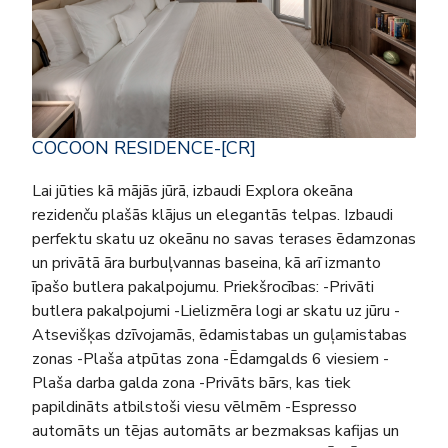
COCOON RESIDENCE-[CR]
Lai jūties kā mājās jūrā, izbaudi Explora okeāna
rezidenču plašās klājus un elegantās telpas. Izbaudi
perfektu skatu uz okeānu no savas terases ēdamzonas
un privātā āra burbuļvannas baseina, kā arī izmanto
īpašo butlera pakalpojumu. Priekšrocības: -Privāti
butlera pakalpojumi -Lielizmēra logi ar skatu uz jūru -
Atsevišķas dzīvojamās, ēdamistabas un guļamistabas
zonas -Plaša atpūtas zona -Ēdamgalds 6 viesiem -
Plaša darba galda zona -Privāts bārs, kas tiek
papildināts atbilstoši viesu vēlmēm -Espresso
automāts un tējas automāts ar bezmaksas kafijas un