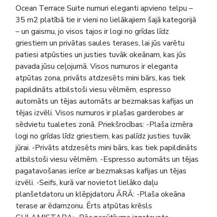
Ocean Terrace Suite numuri eleganti apvieno telpu –
35 m2 platībā tie ir vieni no lielākajiem šajā kategorijā
– un gaismu, jo visos tajos ir logi no grīdas līdz
griestiem un privātas saules terases, lai jūs varētu
patiesi atpūsties un justies tuvāk okeānam, kas jūs
pavada jūsu ceļojumā. Visos numuros ir eleganta
atpūtas zona, privāts atdzesēts mini bārs, kas tiek
papildināts atbilstoši viesu vēlmēm, espresso
automāts un tējas automāts ar bezmaksas kafijas un
tējas izvēli. Visos numuros ir plašas garderobes ar
sēdvietu tualetes zonā. Priekšrocības: -Plaša izmēra
logi no grīdas līdz griestiem, kas palīdz justies tuvāk
jūrai. -Privāts atdzesēts mini bārs, kas tiek papildināts
atbilstoši viesu vēlmēm. -Espresso automāts un tējas
pagatavošanas ierīce ar bezmaksas kafijas un tējas
izvēli. -Seifs, kurā var novietot lielāko daļu
planšetdatoru un klēpjdatoru ĀRĀ: -Plaša okeāna
terase ar ēdamzonu. Ērts atpūtas krēsls