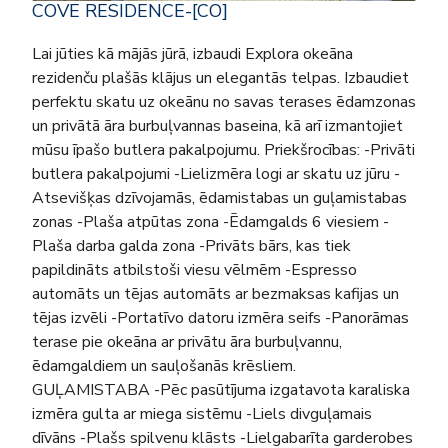
COVE RESIDENCE-[CO]
Lai jūties kā mājās jūrā, izbaudi Explora okeāna
rezidenču plašās klājus un elegantās telpas. Izbaudiet
perfektu skatu uz okeānu no savas terases ēdamzonas
un privātā āra burbuļvannas baseina, kā arī izmantojiet
mūsu īpašo butlera pakalpojumu. Priekšrocības: -Privāti
butlera pakalpojumi -Lielizmēra logi ar skatu uz jūru -
Atsevišķas dzīvojamās, ēdamistabas un guļamistabas
zonas -Plaša atpūtas zona -Ēdamgalds 6 viesiem -
Plaša darba galda zona -Privāts bārs, kas tiek
papildināts atbilstoši viesu vēlmēm -Espresso
automāts un tējas automāts ar bezmaksas kafijas un
tējas izvēli -Portatīvo datoru izmēra seifs -Panorāmas
terase pie okeāna ar privātu āra burbuļvannu,
ēdamgaldiem un sauļošanās krēsliem.
GUĻAMISTABA -Pēc pasūtījuma izgatavota karaliska
izmēra gulta ar miega sistēmu -Liels divguļamais
dīvāns -Plašs spilvenu klāsts -Lielgabarīta garderobes