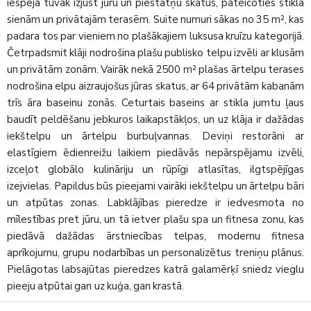
iespēja tuvāk izjust jūru un piestātņu skatus, pateicoties stikla
sienām un privātajām terasēm. Suite numuri sākas no 35 m², kas
padara tos par vieniem no plašākajiem luksusa kruīzu kategorijā.
Četrpadsmit klāji nodrošina plašu publisko telpu izvēli ar klusām
un privātām zonām. Vairāk nekā 2500 m² plašas ārtelpu terases
nodrošina elpu aizraujošus jūras skatus, ar 64 privātām kabanām
trīs āra baseinu zonās. Ceturtais baseins ar stikla jumtu ļaus
baudīt peldēšanu jebkuros laikapstākļos, un uz klāja ir dažādas
iekštelpu un ārtelpu burbuļvannas. Deviņi restorāni ar
elastīgiem ēdienreižu laikiem piedāvās nepārspējamu izvēli,
izceļot globālo kulināriju un rūpīgi atlasītas, ilgtspējīgas
izejvielas. Papildus būs pieejami vairāki iekštelpu un ārtelpu bāri
un atpūtas zonas. Labklājības pieredze ir iedvesmota no
mīlestības pret jūru, un tā ietver plašu spa un fitnesa zonu, kas
piedāvā dažādas ārstniecības telpas, modernu fitnesa
aprīkojumu, grupu nodarbības un personalizētus treniņu plānus.
Pielāgotas labsajūtas pieredzes katrā galamērķī sniedz vieglu
pieeju atpūtai gan uz kuģa, gan krastā.