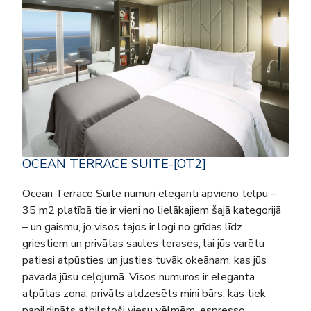
OCEAN TERRACE SUITE-[OT2]
Ocean Terrace Suite numuri eleganti apvieno telpu –
35 m2 platībā tie ir vieni no lielākajiem šajā kategorijā
– un gaismu, jo visos tajos ir logi no grīdas līdz
griestiem un privātas saules terases, lai jūs varētu
patiesi atpūsties un justies tuvāk okeānam, kas jūs
pavada jūsu ceļojumā. Visos numuros ir eleganta
atpūtas zona, privāts atdzesēts mini bārs, kas tiek
papildināts atbilstoši viesu vēlmēm, espresso