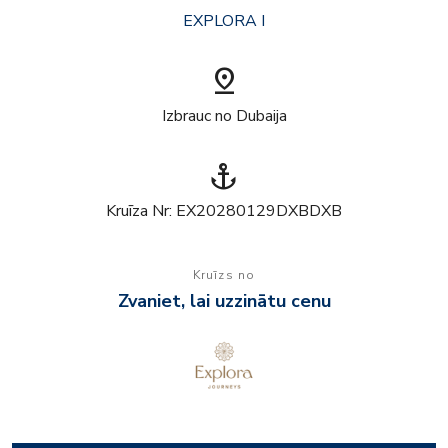
EXPLORA I
pin_drop
Izbrauc no Dubaija
anchor
Kruīza Nr: EX20280129DXBDXB
Kruīzs no
Zvaniet, lai uzzinātu cenu