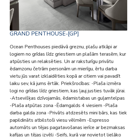
GRAND PENTHOUSE-[GP]
Ocean Penthouses piedāvā greznu, plašu atkāpi ar
logiem no grīdas līdz griestiem un plašām terasēm, kur
atpūsties un relaksēties. Un ar raksturīgu privātu
ēdamzonu četrām personām un mierīgu, ērtu darba
vietu jūs varat izklaidēties kopā ar citiem vai pavadīt
laiku sev, kā jums ērtāk. Priekšrocības: -Plaša izmēra
logi no grīdas līdz griestiem, kas ļauj justies tuvāk jūrai.
-Atsevišķas dzīvojamās, ēdamistabas un guļamtelpas
-Plaša atpūtas zona -Ēdamgalds 4 viesiem -Plaša
darba galda zona -Privāts atdzesēts mini bārs, kas tiek
papildināts atbilstoši viesu vēlmēm -Espresso
automāts un tējas pagatavošanas ierīce ar bezmaksas
kafijas un tējas izvēli -Seifs, kurā var novietot lielāko