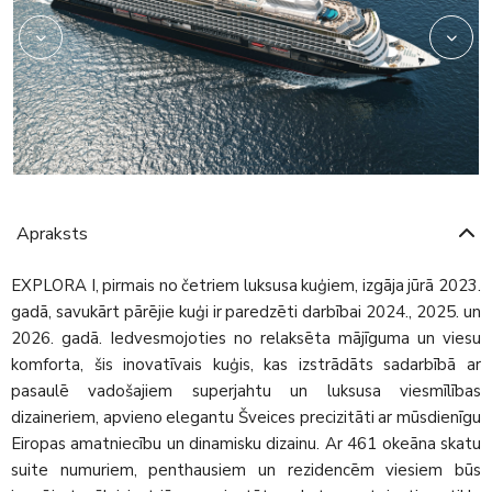
Apraksts
EXPLORA I, pirmais no četriem luksusa kuģiem, izgāja jūrā 2023.
gadā, savukārt pārējie kuģi ir paredzēti darbībai 2024., 2025. un
2026. gadā. Iedvesmojoties no relaksēta mājīguma un viesu
komforta, šis inovatīvais kuģis, kas izstrādāts sadarbībā ar
pasaulē vadošajiem superjahtu un luksusa viesmīlības
dizaineriem, apvieno elegantu Šveices precizitāti ar mūsdienīgu
Eiropas amatniecību un dinamisku dizainu. Ar 461 okeāna skatu
suite numuriem, penthausiem un rezidencēm viesiem būs