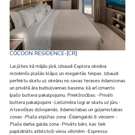
COCOON RESIDENCE-[CR]
Lai jūties kā mājās jūrā, izbaudi Explora okeāna
rezidenču plašās klājus un elegantās telpas. Izbaudi
perfektu skatu uz okeānu no savas terases ēdamzonas
un privātā āra burbuļvannas baseina, kā arī izmanto
īpašo butlera pakalpojumu. Priekšrocības: -Privāti
butlera pakalpojumi -Lielizmēra logi ar skatu uz jūru -
Atsevišķas dzīvojamās, ēdamistabas un guļamistabas
zonas -Plaša atpūtas zona -Ēdamgalds 6 viesiem -
Plaša darba galda zona -Privāts bārs, kas tiek
papildināts atbilstoši viesu vēlmēm -Espresso