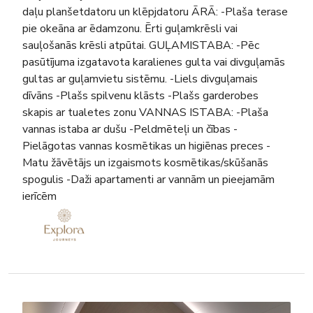
daļu planšetdatoru un klēpjdatoru ĀRĀ: -Plaša terase
pie okeāna ar ēdamzonu. Ērti guļamkrēsli vai
sauļošanās krēsli atpūtai. GUĻAMISTABA: -Pēc
pasūtījuma izgatavota karalienes gulta vai divguļamās
gultas ar guļamvietu sistēmu. -Liels divguļamais
dīvāns -Plašs spilvenu klāsts -Plašs garderobes
skapis ar tualetes zonu VANNAS ISTABA: -Plaša
vannas istaba ar dušu -Peldmēteļi un čības -
Pielāgotas vannas kosmētikas un higiēnas preces -
Matu žāvētājs un izgaismots kosmētikas/skūšanās
spogulis -Daži apartamenti ar vannām un pieejamām
ierīcēm