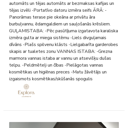
automāts un tējas automāts ar bezmaksas kafijas un
tējas izvēli -Portatīvo datoru izmēra seifs ĀRĀ: -
Panorāmas terase pie okeāna ar privātu āra
burbuļvannu, ēdamgaldiem un sauļošanās krēsliem.
GUĻAMISTABA: -Pēc pasūtījuma izgatavota karaliska
izmēra gulta ar miega sistēmu -Liels divguļamais
dīvāns -Plašs spilvenu klāsts -Lielgabarīta garderobes
skapis ar tualetes zonu VANNAS ISTABA: -Grezna
marmora vannas istaba ar vannu un atsevišķu dušas
telpu. -Peldmēteļi un čības -Pielāgotas vannas
kosmētikas un higiēnas preces -Matu žāvētājs un
izgaismots kosmētikas/skūšanās spogulis