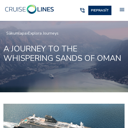
menu
phone_in_talk
PIEPRASĪT
Sākumlapa
Explora Journeys
A JOURNEY TO THE
WHISPERING SANDS OF OMAN
Lobby_01_1