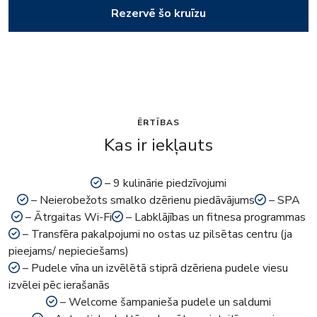
Rezervē šo kruīzu
ĒRTĪBAS
Kas ir iekļauts
– 9 kulinārie piedzīvojumi
– Neierobežots smalko dzērienu piedāvājums
– SPA
– Ātrgaitas Wi-Fi
– Labklājības un fitnesa programmas
– Transfēra pakalpojumi no ostas uz pilsētas centru (ja
pieejams/ nepieciešams)
– Pudele vīna un izvēlētā stiprā dzēriena pudele viesu
izvēlei pēc ierašanās
– Welcome šampanieša pudele un saldumi