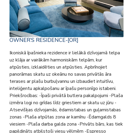
OWNER’S RESIDENCE-[OR]
Ikoniskā īpašnieka rezidence ir lielākā dzīvojamā telpa
uz klāja ar vairākām harmoniskām telpām, kur
atpūsties, izklaidēties un atpūsties. Apbrīnojiet
panorāmas skatu uz okeānu no savas privātās āra
terases ar plašu burbuļvannu un izbaudiet intuitīvu,
inteliģentu apkalpošanu ar īpašu personīgo istabeni.
Priekšrocības: -Īpaši privātā butlera pakalpojumi -Plaša
izmēra logi no grīdas līdz griestiem ar skatu uz jūru -
Atsevišķas dzīvojamās, ēdamistabas un guļamistabas
zonas -Plaša atpūtas zona ar kamīnu -Ēdamgalds 8
viesiem -Plaša darba galda zona -Privāts bārs, kas tiek
papildināts atbilstoši viesu vēlmēm -Espresso