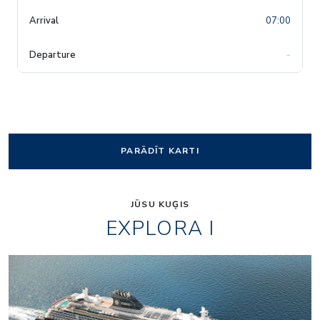
07:00
-
PARĀDĪT KARTI
JŪSU KUĢIS
EXPLORA I
Lobby_01_1