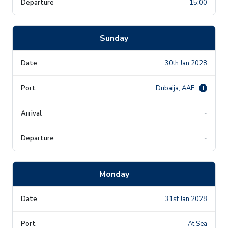
15:00
Sunday
30th Jan 2028
Dubaija, AAE
i
-
-
Monday
31st Jan 2028
At Sea