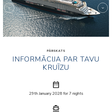
PĀRSKATS
INFORMĀCIJA PAR TAVU
KRUĪZU
date_range
29th January 2028 for 7 nights
directions_boat