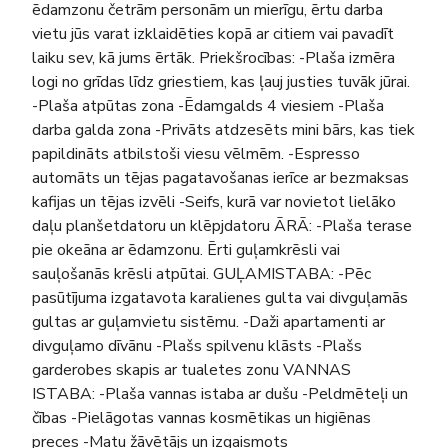
ēdamzonu četrām personām un mierīgu, ērtu darba
vietu jūs varat izklaidēties kopā ar citiem vai pavadīt
laiku sev, kā jums ērtāk. Priekšrocības: -Plaša izmēra
logi no grīdas līdz griestiem, kas ļauj justies tuvāk jūrai.
-Plaša atpūtas zona -Ēdamgalds 4 viesiem -Plaša
darba galda zona -Privāts atdzesēts mini bārs, kas tiek
papildināts atbilstoši viesu vēlmēm. -Espresso
automāts un tējas pagatavošanas ierīce ar bezmaksas
kafijas un tējas izvēli -Seifs, kurā var novietot lielāko
daļu planšetdatoru un klēpjdatoru ĀRĀ: -Plaša terase
pie okeāna ar ēdamzonu. Ērti guļamkrēsli vai
sauļošanās krēsli atpūtai. GUĻAMISTABA: -Pēc
pasūtījuma izgatavota karalienes gulta vai divguļamās
gultas ar guļamvietu sistēmu. -Daži apartamenti ar
divguļamo dīvānu -Plašs spilvenu klāsts -Plašs
garderobes skapis ar tualetes zonu VANNAS
ISTABA: -Plaša vannas istaba ar dušu -Peldmēteļi un
čības -Pielāgotas vannas kosmētikas un higiēnas
preces -Matu žāvētājs un izgaismots