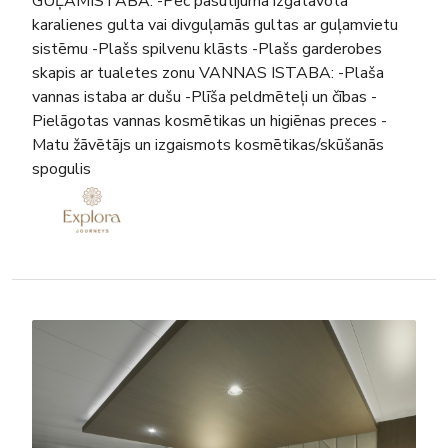
GUĻAMISTABA: -Pēc pasūtījuma izgatavota
karalienes gulta vai divguļamās gultas ar guļamvietu
sistēmu -Plašs spilvenu klāsts -Plašs garderobes
skapis ar tualetes zonu VANNAS ISTABA: -Plaša
vannas istaba ar dušu -Plīša peldmēteļi un čības -
Pielāgotas vannas kosmētikas un higiēnas preces -
Matu žāvētājs un izgaismots kosmētikas/skūšanās
spogulis