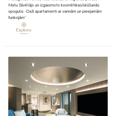
Matu žāvētājs un izgaismots kosmētikas/skūšanās
spogulis -Daži apartamenti ar vannām un pieejamām
funkcijām”