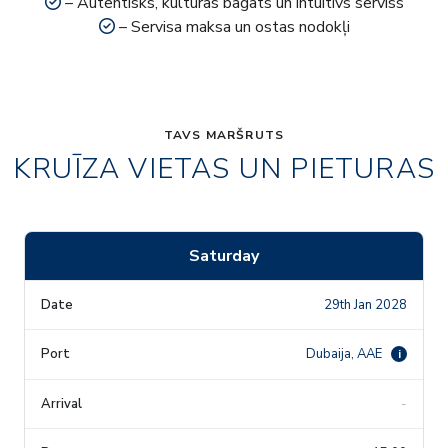
– Autentisks, kultūras bagāts un intuitīvs serviss
– Servisa maksa un ostas nodokļi
TAVS MARŠRUTS
KRUĪZA VIETAS UN PIETURAS
Saturday
29th Jan 2028
Dubaija, AAE
i
-