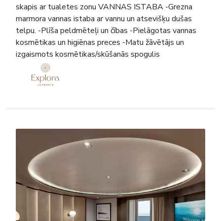
skapis ar tualetes zonu VANNAS ISTABA -Grezna
marmora vannas istaba ar vannu un atsevišķu dušas
telpu. -Plīša peldmēteļi un čības -Pielāgotas vannas
kosmētikas un higiēnas preces -Matu žāvētājs un
izgaismots kosmētikas/skūšanās spogulis