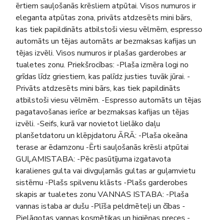
ērtiem sauļošanās krēsliem atpūtai. Visos numuros ir
eleganta atpūtas zona, privāts atdzesēts mini bārs,
kas tiek papildināts atbilstoši viesu vēlmēm, espresso
automāts un tējas automāts ar bezmaksas kafijas un
tējas izvēli. Visos numuros ir plašas garderobes ar
tualetes zonu. Priekšrocības: -Plaša izmēra logi no
grīdas līdz griestiem, kas palīdz justies tuvāk jūrai. -
Privāts atdzesēts mini bārs, kas tiek papildināts
atbilstoši viesu vēlmēm. -Espresso automāts un tējas
pagatavošanas ierīce ar bezmaksas kafijas un tējas
izvēli. -Seifs, kurā var novietot lielāko daļu
planšetdatoru un klēpjdatoru ĀRĀ: -Plaša okeāna
terase ar ēdamzonu -Ērti sauļošanās krēsli atpūtai
GUĻAMISTABA: -Pēc pasūtījuma izgatavota
karalienes gulta vai divguļamās gultas ar guļamvietu
sistēmu -Plašs spilvenu klāsts -Plašs garderobes
skapis ar tualetes zonu VANNAS ISTABA: -Plaša
vannas istaba ar dušu -Plīša peldmēteļi un čības -
Pielāgotas vannas kosmētikas un higiēnas preces -