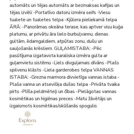
automāts un tējas automāts ar bezmaksas kafijas un
tējas izvēli -Portatīvo datoru izmēra seifs -Viesu
tualete un tualetes telpa -Kjūlera pieliekamā telpa
ĀRĀ: -Panorāmas okeāna terase, kas aptver visu kuģa
platumu, ar privātu āra lielo burbuļvannu, dienas
gultām, ēdamgaldiem, atpūtas zonu, dušu un
sauļošanās krēsliem. GUĻAMISTABA: -Pēc
pasūtījuma izgatavota karaliska izmēra gulta ar
guļamvietu sistēmu -Liels divguļamais dīvāns -Plašs
spilvenu klāsts -Liela garderobes telpa VANNAS
ISTABA: -Grezna marmora divvietīga vannas istaba -
Plaša vanna un atsevišķa dušas telpa -Privāta tvaika
pirts -Plīša peldmēteļi un čības -Pielāgotas vannas
kosmētikas un higiēnas preces -Matu žāvētājs un
izgaismots kosmētikas/skūšanās spogulis