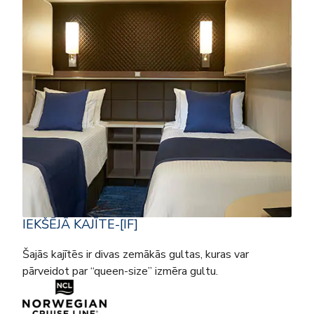
IEKŠĒJĀ KAJĪTE-[IF]
Šajās kajītēs ir divas zemākās gultas, kuras var
pārveidot par “queen-size” izmēra gultu.