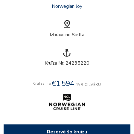
Norwegian Joy
pin_drop
Izbrauc no Sietla
anchor
Kruīza Nr: 24235220
€1,594
Kruīzs no
PAR CILVĒKU
Rezervē šo kruīzu