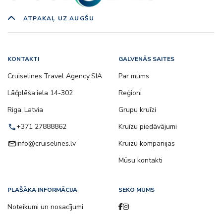
ATPAKAĻ UZ AUGŠU
KONTAKTI
GALVENĀS SAITES
Cruiselines Travel Agency SIA
Par mums
Lāčplēša iela 14-302
Reģioni
Riga, Latvia
Grupu kruīzi
call
+371 27888862
Kruīzu piedāvājumi
email
info@cruiselines.lv
Kruīzu kompānijas
Mūsu kontakti
PLAŠĀKA INFORMĀCIJA
SEKO MUMS
Noteikumi un nosacījumi