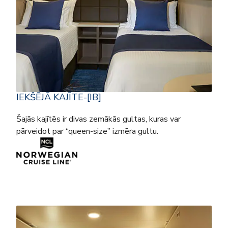
IEKŠĒJĀ KAJĪTE-[IB]
Šajās kajītēs ir divas zemākās gultas, kuras var
pārveidot par “queen-size” izmēra gultu.