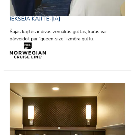
IEKŠĒJĀ KAJĪTE-[IA]
Šajās kajītēs ir divas zemākās gultas, kuras var
pārveidot par “queen-size” izmēra gultu.