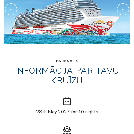
PĀRSKATS
INFORMĀCIJA PAR TAVU
KRUĪZU
date_range
28th May 2027 for 10 nights
directions_boat