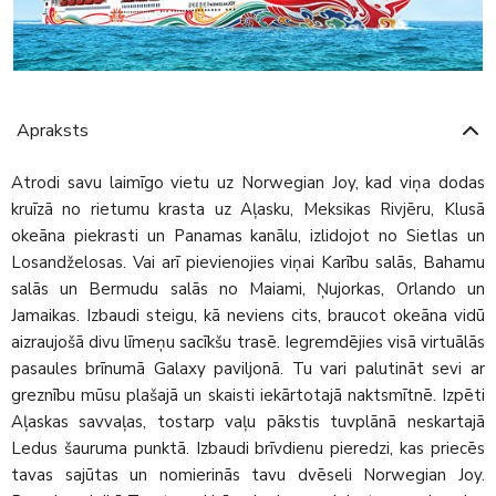
Apraksts
Atrodi savu laimīgo vietu uz Norwegian Joy, kad viņa dodas
kruīzā no rietumu krasta uz Aļasku, Meksikas Rivjēru, Klusā
okeāna piekrasti un Panamas kanālu, izlidojot no Sietlas un
Losandželosas. Vai arī pievienojies viņai Karību salās, Bahamu
salās un Bermudu salās no Maiami, Ņujorkas, Orlando un
Jamaikas. Izbaudi steigu, kā neviens cits, braucot okeāna vidū
aizraujošā divu līmeņu sacīkšu trasē. Iegremdējies visā virtuālās
pasaules brīnumā Galaxy paviljonā. Tu vari palutināt sevi ar
greznību mūsu plašajā un skaisti iekārtotajā naktsmītnē. Izpēti
Aļaskas savvaļas, tostarp vaļu pākstis tuvplānā neskartajā
Ledus šauruma punktā. Izbaudi brīvdienu pieredzi, kas priecēs
tavas sajūtas un nomierinās tavu dvēseli Norwegian Joy.