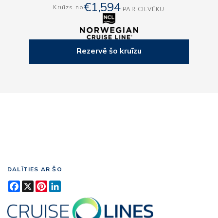
€1,594
Kruīzs no
PAR CILVĒKU
Rezervē šo kruīzu
DALĪTIES AR ŠO
Facebook
X
Pinterest
LinkedIn