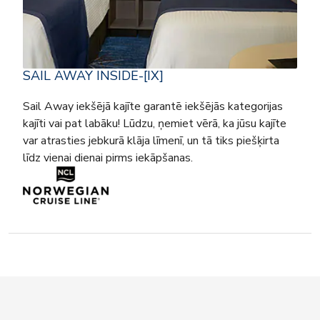
SAIL AWAY INSIDE-[IX]
Sail Away iekšējā kajīte garantē iekšējās kategorijas
kajīti vai pat labāku! Lūdzu, ņemiet vērā, ka jūsu kajīte
var atrasties jebkurā klāja līmenī, un tā tiks piešķirta
līdz vienai dienai pirms iekāpšanas.