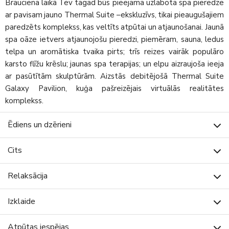
Brauciena laikā Tev tagad būs pieejama uzlabota spa pieredze
ar pavisam jauno Thermal Suite –ekskluzīvs, tikai pieaugušajiem
paredzēts komplekss, kas veltīts atpūtai un atjaunošanai. Jaunā
spa oāze ietvers atjaunojošu pieredzi, piemēram, sauna, ledus
telpa un aromātiska tvaika pirts; trīs reizes vairāk populāro
karsto flīžu krēslu; jaunas spa terapijas; un elpu aizraujoša ieeja
ar pasūtītām skulptūrām. Aizstās debitējošā Thermal Suite
Galaxy Pavilion, kuģa pašreizējais virtuālās realitātes
komplekss.
Ēdiens un dzērieni
Cits
Relaksācija
Izklaide
Atpūtas iespējas