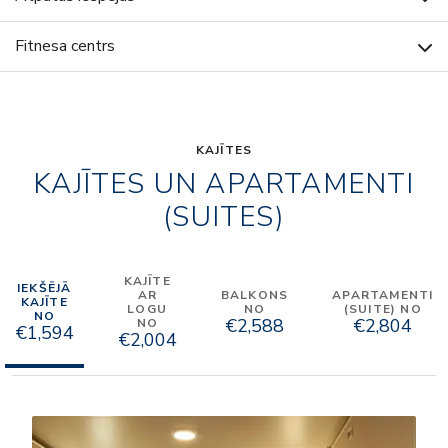
Fitnesa centrs
KAJĪTES
KAJĪTES UN APARTAMENTI
(SUITES)
KAJĪTE
IEKŠĒJĀ
AR
BALKONS
APARTAMENTI
KAJĪTE
LOGU
NO
(SUITE) NO
NO
€2,588
€2,804
NO
€1,594
€2,004