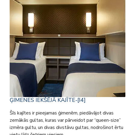
ĢIMENES IEKŠĒJĀ KAJĪTE-[I4]
Šīs kajītes ir pieejamas ģimenēm, piedāvājot divas
zemākās gultas, kuras var pārveidot par “queen-size”
izmēra gultu, un divas divstāvu gultas, nodrošinot ērtu
vietu līdz četriem viesiem.