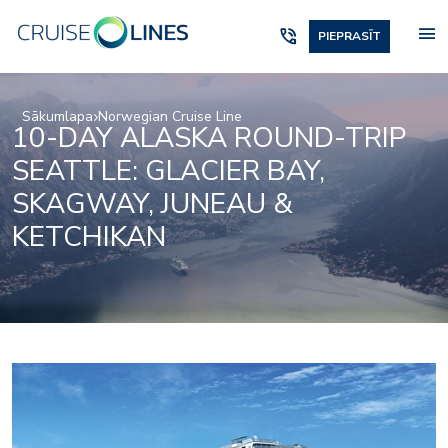
menu
phone_in_talk
PIEPRASĪT
Sākumlapa
Norwegian Cruise Line
10-DAY ALASKA ROUND-TRIP
SEATTLE: GLACIER BAY,
SKAGWAY, JUNEAU &
KETCHIKAN
The