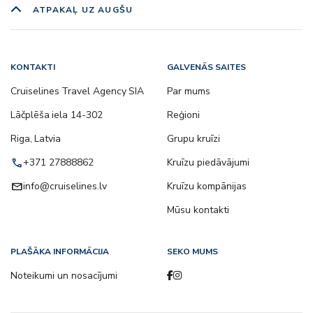
ATPAKAĻ UZ AUGŠU
KONTAKTI
GALVENĀS SAITES
Cruiselines Travel Agency SIA
Par mums
Lāčplēša iela 14-302
Reģioni
Riga, Latvia
Grupu kruīzi
call
+371 27888862
Kruīzu piedāvājumi
email
info@cruiselines.lv
Kruīzu kompānijas
Mūsu kontakti
PLAŠĀKA INFORMĀCIJA
SEKO MUMS
Noteikumi un nosacījumi