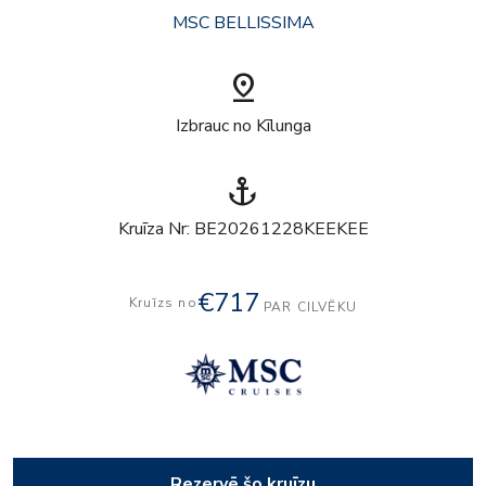
MSC BELLISSIMA
pin_drop
Izbrauc no Kīlunga
anchor
Kruīza Nr: BE20261228KEEKEE
€717
Kruīzs no
PAR CILVĒKU
Rezervē šo kruīzu