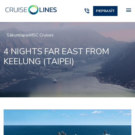
menu
phone_in_talk
PIEPRASĪT
Sākumlapa
MSC Cruises
4 NIGHTS FAR EAST FROM
KEELUNG (TAIPEI)
carousel