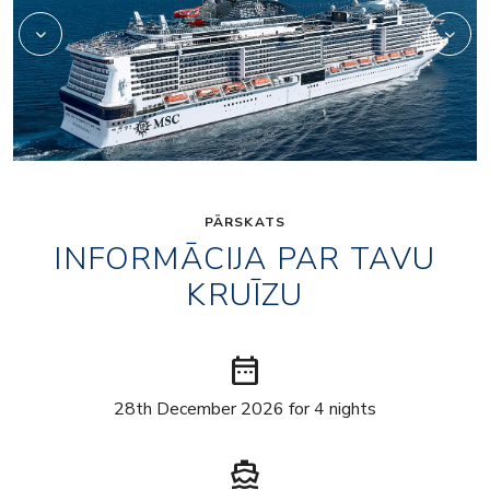
PĀRSKATS
INFORMĀCIJA PAR TAVU
KRUĪZU
date_range
28th December 2026 for 4 nights
directions_boat