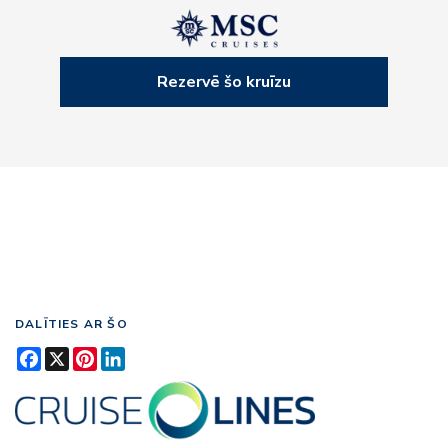
Rezervē šo kruīzu
DALĪTIES AR ŠO
Facebook
X
Pinterest
LinkedIn