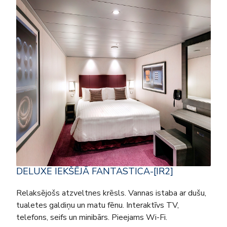
DELUXE IEKŠĒJĀ FANTASTICA-[IR2]
Relaksējošs atzveltnes krēsls. Vannas istaba ar dušu,
tualetes galdiņu un matu fēnu. Interaktīvs TV,
telefons, seifs un minibārs. Pieejams Wi-Fi.