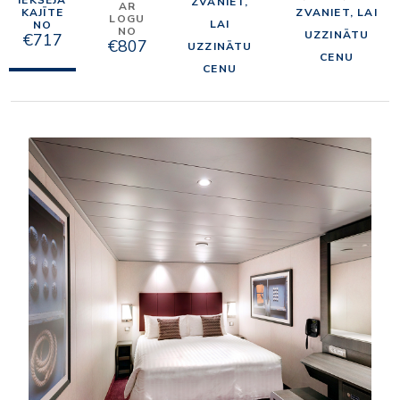
IEKŠĒJĀ
ZVANIET,
AR
KAJĪTE
ZVANIET, LAI
LOGU
LAI
NO
NO
UZZINĀTU
€717
€807
UZZINĀTU
CENU
CENU