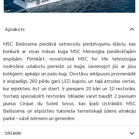
Apraksts
MSC Bellissima piedāvā satriecošu piedzīvojumu klāstu, kas
konkurē ar viņas māsas kuģa MSC Meraviglia piedāvātajām
iespējām. Pirmkārt, novatoriskā MSC for Me tehnoloģija
nodrošina uzlabotu pieredzi uz kuģa, savienojot jūs ar jūsu
kolēģiem, apkalpi un pašu kuģi. Divstāvu iekšpuses promenādē
ir iespaidīgs 260 pēdu garš LED kupols, un tajā atrodas vietas,
kur iepirkties, ēst un dzert. Ir pieejami 20 bāri un 10 restorāni,
tostarp specializēti restorāni. Izklaidei varat baudīt 2 pavisam
jaunus Cirque du Soleil šovus, kas īpaši izstrādāti MSC
Bellissima, un atpūsties tuksneša tematiskajā ūdens atrakciju
parkā – oāzē bērniem un ģimenēm.
Izklaide