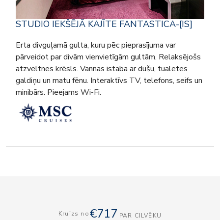
STUDIO IEKŠĒJĀ KAJĪTE FANTASTICA-[IS]
Ērta divguļamā gulta, kuru pēc pieprasījuma var
pārveidot par divām vienvietīgām gultām. Relaksējošs
atzveltnes krēsls. Vannas istaba ar dušu, tualetes
galdiņu un matu fēnu. Interaktīvs TV, telefons, seifs un
minibārs. Pieejams Wi-Fi.
€717
Kruīzs no
PAR CILVĒKU