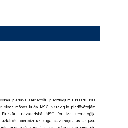
ssima piedāvā satriecošu piedzīvojumu klāstu, kas
ar viņas māsas kuģa MSC Meraviglia piedāvātajām
. Pirmkārt, novatoriskā MSC for Me tehnoloģija
 uzlabotu pieredzi uz kuģa, savienojot jūs ar jūsu
 apkalpi un pašu kuģi. Divstāvu iekšpuses promenādē