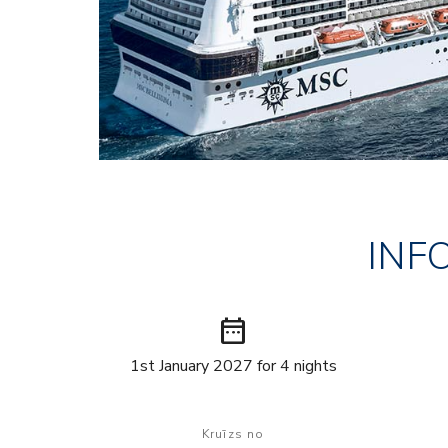
INF
date_range
1st January 2027 for 4 nights
Kruīzs no