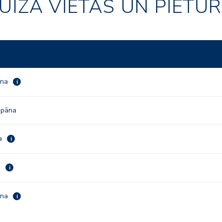
UĪZA VIETAS UN PIETU
āna
i
Japāna
va
i
a
i
āna
i