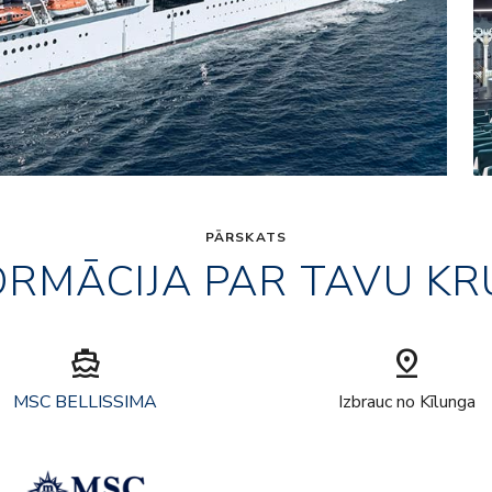
PĀRSKATS
ORMĀCIJA PAR TAVU KR
directions_boat
pin_drop
MSC BELLISSIMA
Izbrauc no Kīlunga