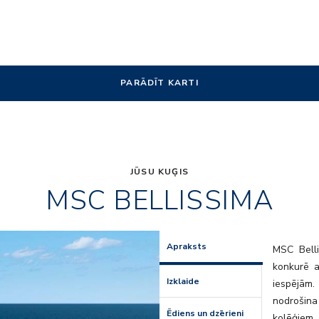
PARĀDĪT KARTI
JŪSU KUĢIS
MSC BELLISSIMA
carousel
Apraksts
MSC Belli
konkurē 
Izklaide
iespējām
nodrošina
Ēdiens un dzērieni
kolēģiem,