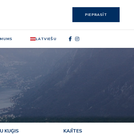
PIEPRASĪT
 MUMS
LATVIEŠU
U KUĢIS
KAJĪTES