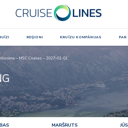
UĪZI
REĢIONI
KRUĪZU KOMPĀNIJAS
PAR
llissima – MSC Cruises – 2027-01-01
NG
ĪBAS
MARŠRUTS
JŪS