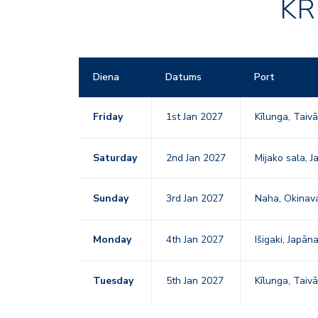
KR
Diena
Datums
Port
Friday
1st Jan 2027
Kīlunga, Taiv
Saturday
2nd Jan 2027
Mijako sala, 
Sunday
3rd Jan 2027
Naha, Okina
Monday
4th Jan 2027
Išigaki, Japān
Tuesday
5th Jan 2027
Kīlunga, Taiv