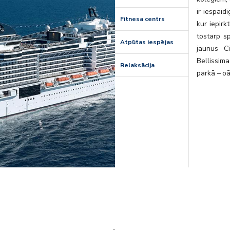
ir iespaid
Fitnesa centrs
kur iepirk
tostarp sp
Atpūtas iespējas
jaunus C
Bellissim
Relaksācija
parkā – o