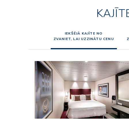
KAJĪT
IEKŠĒJĀ KAJĪTE NO
ZVANIET, LAI UZZINĀTU CENU
Z