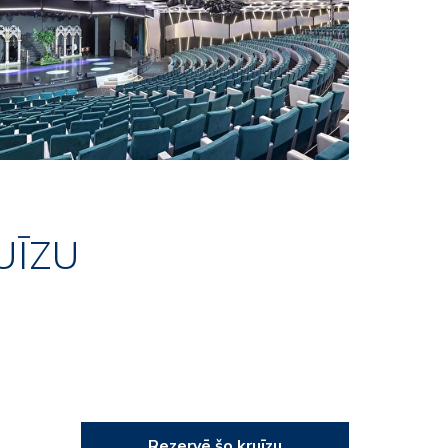
UĪZU
Rezervē šo kruīzu