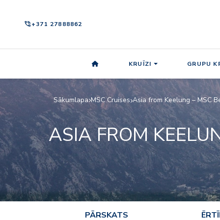
phone_in_talk
+371 27888862
KRUĪZI
GRUPU KR
Sākumlapa
MSC Cruises
Asia from Keelung – MSC Be
ASIA FROM KEELU
PĀRSKATS
ĒRT