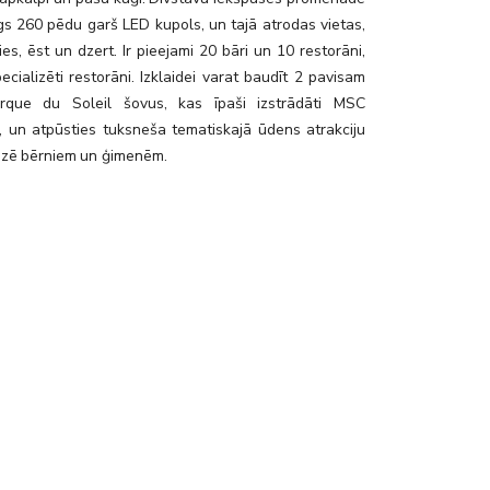
īgs 260 pēdu garš LED kupols, un tajā atrodas vietas,
ties, ēst un dzert. Ir pieejami 20 bāri un 10 restorāni,
ecializēti restorāni. Izklaidei varat baudīt 2 pavisam
irque du Soleil šovus, kas īpaši izstrādāti MSC
a, un atpūsties tuksneša tematiskajā ūdens atrakciju
āzē bērniem un ģimenēm.