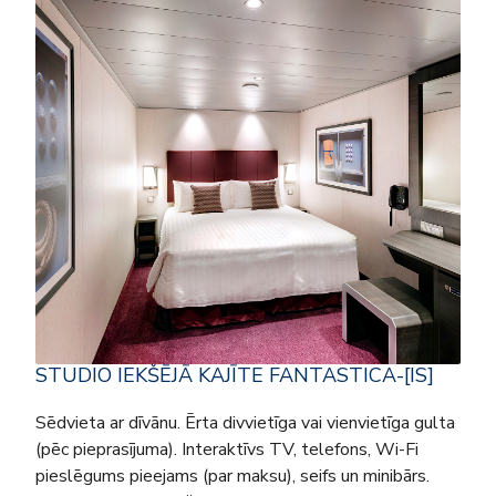
STUDIO IEKŠĒJĀ KAJĪTE FANTASTICA-[IS]
Sēdvieta ar dīvānu. Ērta divvietīga vai vienvietīga gulta
(pēc pieprasījuma). Interaktīvs TV, telefons, Wi-Fi
pieslēgums pieejams (par maksu), seifs un minibārs.