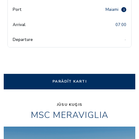
Maiami
i
07:00
-
PARĀDĪT KARTI
JŪSU KUĢIS
MSC MERAVIGLIA
mr_tv-studio_bar