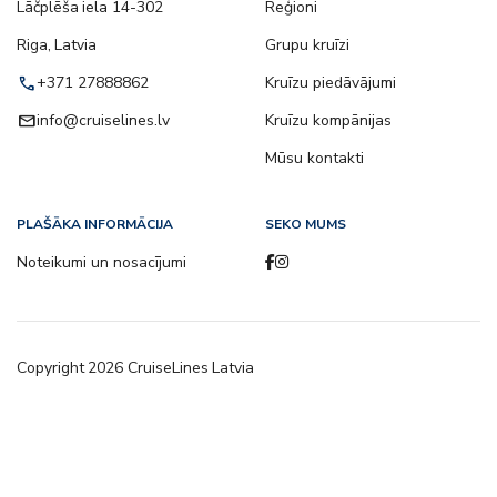
Lāčplēša iela 14-302
Reģioni
Riga, Latvia
Grupu kruīzi
call
+371 27888862
Kruīzu piedāvājumi
email
info@cruiselines.lv
Kruīzu kompānijas
Mūsu kontakti
PLAŠĀKA INFORMĀCIJA
SEKO MUMS
Noteikumi un nosacījumi
Copyright
2026
CruiseLines Latvia