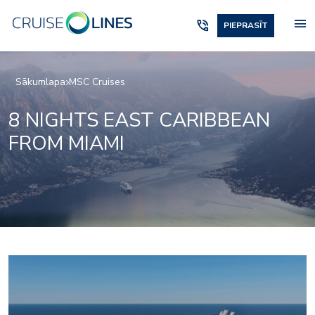
menu
phone_in_talk
PIEPRASĪT
Sākumlapa
MSC Cruises
8 NIGHTS EAST CARIBBEAN
FROM MIAMI
mr_tv-studio_bar