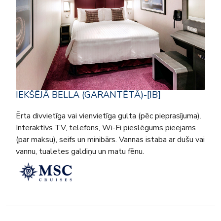
IEKŠĒJĀ BELLA (GARANTĒTĀ)-[IB]
Ērta divvietīga vai vienvietīga gulta (pēc pieprasījuma).
Interaktīvs TV, telefons, Wi-Fi pieslēgums pieejams
(par maksu), seifs un minibārs. Vannas istaba ar dušu vai
vannu, tualetes galdiņu un matu fēnu.