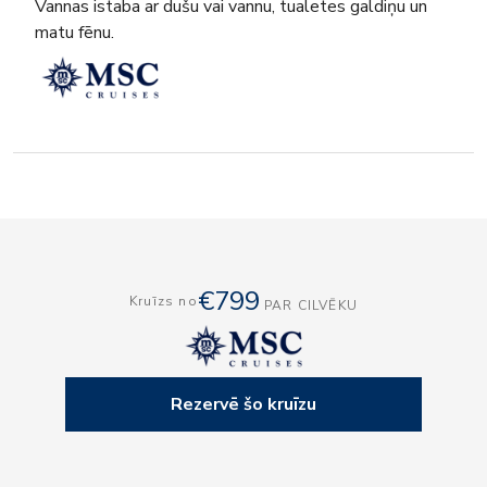
Vannas istaba ar dušu vai vannu, tualetes galdiņu un
matu fēnu.
€799
Kruīzs no
PAR CILVĒKU
Rezervē šo kruīzu