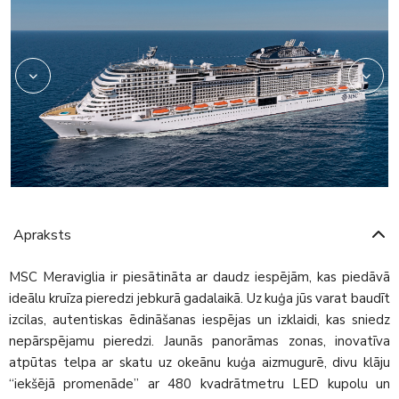
Apraksts
MSC Meraviglia ir piesātināta ar daudz iespējām, kas piedāvā
ideālu kruīza pieredzi jebkurā gadalaikā. Uz kuģa jūs varat baudīt
izcilas, autentiskas ēdināšanas iespējas un izklaidi, kas sniedz
nepārspējamu pieredzi. Jaunās panorāmas zonas, inovatīva
atpūtas telpa ar skatu uz okeānu kuģa aizmugurē, divu klāju
“iekšējā promenāde” ar 480 kvadrātmetru LED kupolu un