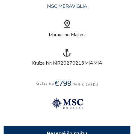
MSC MERAVIGLIA
pin_drop
Izbrauc no Maiami
anchor
Kruīza Nr: MR20270213MIAMIA
€799
Kruīzs no
PAR CILVĒKU
Rezervē šo kruīzu