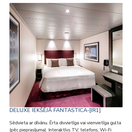
DELUXE IEKŠĒJĀ FANTASTICA-[IR1]
Sēdvieta ar dīvānu. Ērta divvietīga vai vienvietīga gulta
(pēc pieprasījuma). Interaktīvs TV, telefons, Wi-Fi