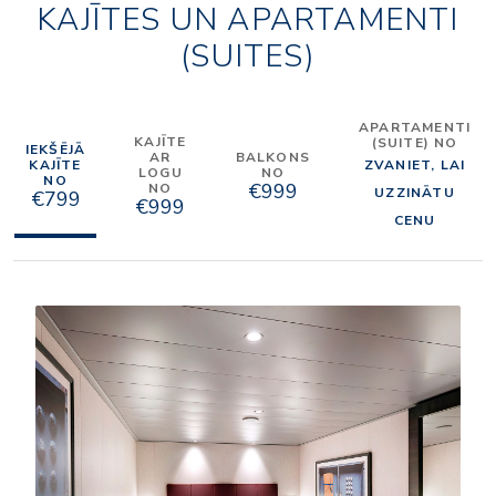
KAJĪTES UN APARTAMENTI
(SUITES)
APARTAMENTI
KAJĪTE
(SUITE) NO
IEKŠĒJĀ
AR
BALKONS
KAJĪTE
ZVANIET, LAI
LOGU
NO
NO
€999
NO
UZZINĀTU
€799
€999
CENU