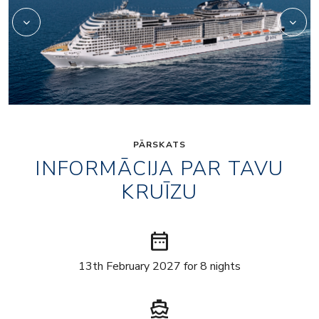
PĀRSKATS
INFORMĀCIJA PAR TAVU
KRUĪZU
date_range
13th February 2027 for 8 nights
directions_boat