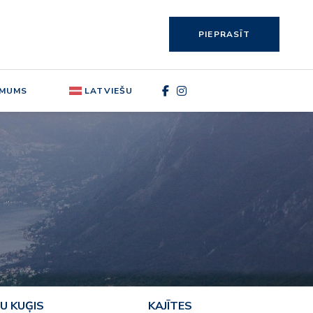
PIEPRASĪT
 MUMS
LATVIEŠU
U KUĢIS
KAJĪTES