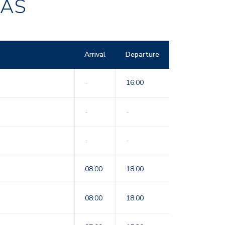
RAS
Arrival
Departure
-
16:00
-
-
-
-
08:00
18:00
08:00
18:00