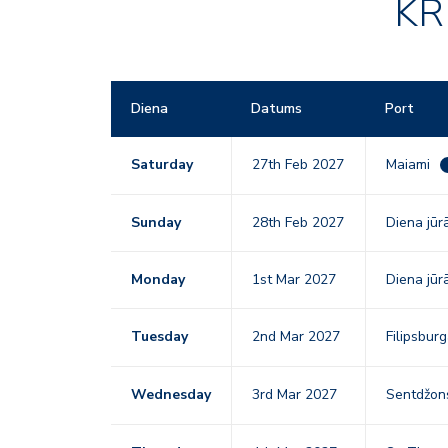
KR
Diena
Datums
Port
Saturday
27th Feb 2027
Maiami
Sunday
28th Feb 2027
Diena jūr
Monday
1st Mar 2027
Diena jūr
Tuesday
2nd Mar 2027
Filipsbur
Wednesday
3rd Mar 2027
Sentdžon