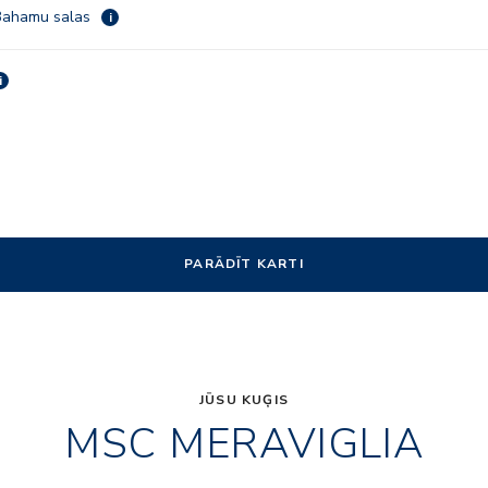
Bahamu salas
i
i
PARĀDĪT KARTI
JŪSU KUĢIS
MSC MERAVIGLIA