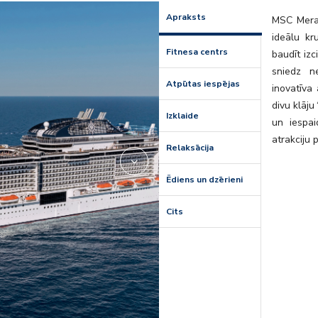
mr_tv-stud
Apraksts
MSC Merav
ideālu kr
Fitnesa centrs
baudīt izc
sniedz n
Atpūtas iespējas
inovatīva
divu klāj
Izklaide
un iespai
atrakciju 
Relaksācija
Ēdiens un dzērieni
Cits