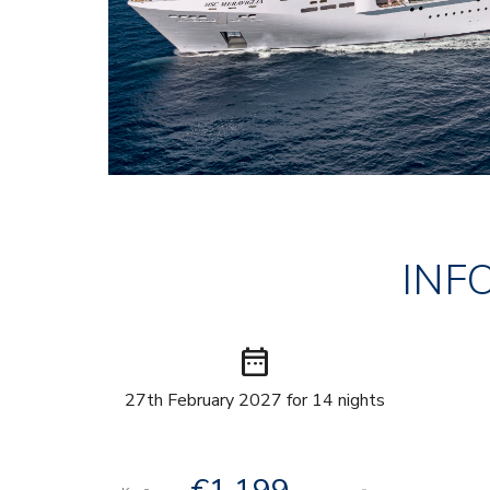
INF
date_range
27th February 2027 for 14 nights