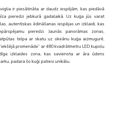
io_bar
iglia ir piesātināta ar daudz iespējām, kas piedāvā
uīza pieredzi jebkurā gadalaikā. Uz kuģa jūs varat
ilas, autentiskas ēdināšanas iespējas un izklaidi, kas
epārspējamu pieredzi. Jaunās panorāmas zonas,
 atpūtas telpa ar skatu uz okeānu kuģa aizmugurē,
u “iekšējā promenāde” ar 480 kvadrātmetru LED kupolu
dīga izklaides zona, kas savienota ar āra ūdens
parku, padara šo kuģi patiesi unikālu.