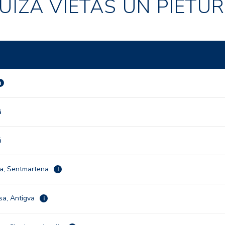
UĪZA VIETAS UN PIETU
i
ā
ā
ga, Sentmartena
i
sa, Antigva
i