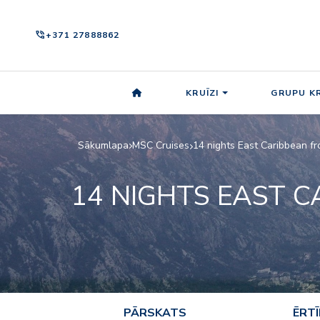
phone_in_talk
+371 27888862
KRUĪZI
GRUPU KR
Sākumlapa
MSC Cruises
14 nights East Caribbean f
14 NIGHTS EAST C
PĀRSKATS
ĒRT