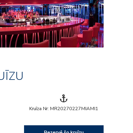
UĪZU
anchor
Kruīza Nr: MR20270227MIAMI1
Rezervē šo kruīzu