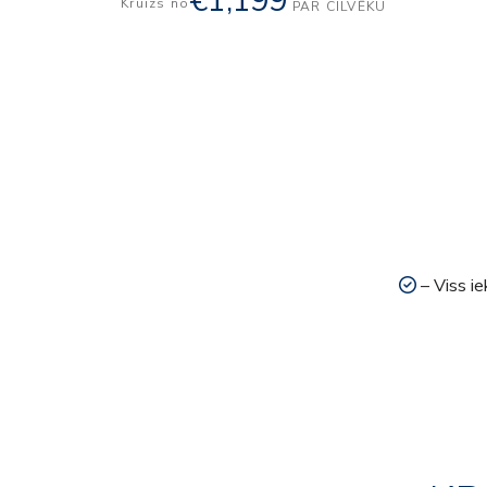
€1,199
Kruīzs no
PAR CILVĒKU
– Viss ie