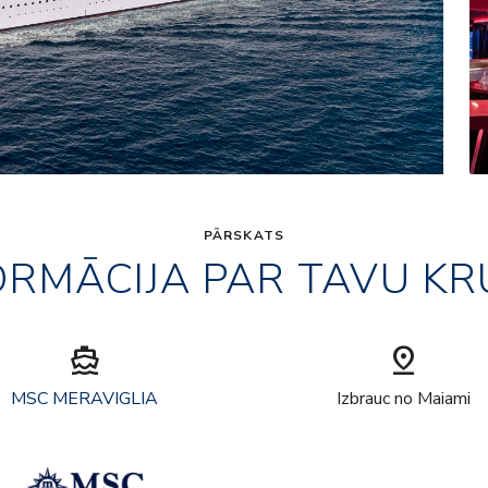
PĀRSKATS
ORMĀCIJA PAR TAVU KR
directions_boat
pin_drop
MSC MERAVIGLIA
Izbrauc no Maiami