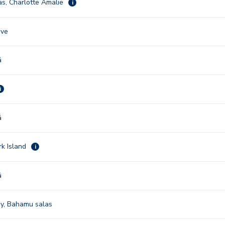
s, Charlotte Amalie
i
ove
ā
i
ā
rk Island
i
ā
y, Bahamu salas