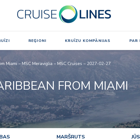
UĪZI
REĢIONI
KRUĪZU KOMPĀNIJAS
PAR
rom Miami – MSC Meraviglia – MSC Cruises – 2027-02-27
ARIBBEAN FROM MIAMI
ĪBAS
MARŠRUTS
JŪS