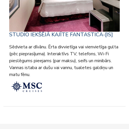
STUDIO IEKŠĒJĀ KAJĪTE FANTASTICA-[IS]
Sēdvieta ar dīvānu. Ērta divvietīga vai vienvietīga gulta
(pēc pieprasījuma). Interaktīvs TV, telefons, Wi-Fi
pieslēgums pieejams (par maksu), seifs un minibārs.
Vannas istaba ar dušu vai vannu, tualetes galdiņu un
matu fēnu.