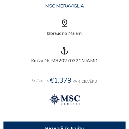
MSC MERAVIGLIA
pin_drop
Izbrauc no Maiami
anchor
Kruīza Nr: MR20270321MIAMI1
€1,379
Kruīzs no
PAR CILVĒKU
Rezervē šo kruīzu