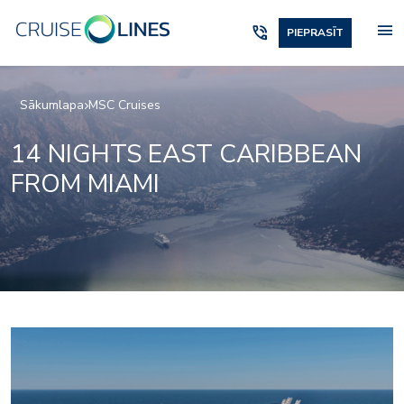
menu
phone_in_talk
PIEPRASĪT
Sākumlapa
MSC Cruises
14 NIGHTS EAST CARIBBEAN
FROM MIAMI
mr_tv-studio_bar