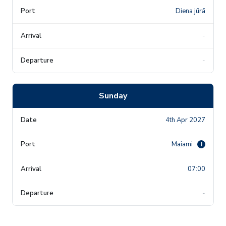
Diena jūrā
-
-
Sunday
4th Apr 2027
Maiami
i
07:00
-