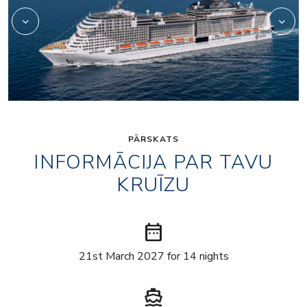
PĀRSKATS
INFORMĀCIJA PAR TAVU
KRUĪZU
date_range
21st March 2027 for 14 nights
directions_boat