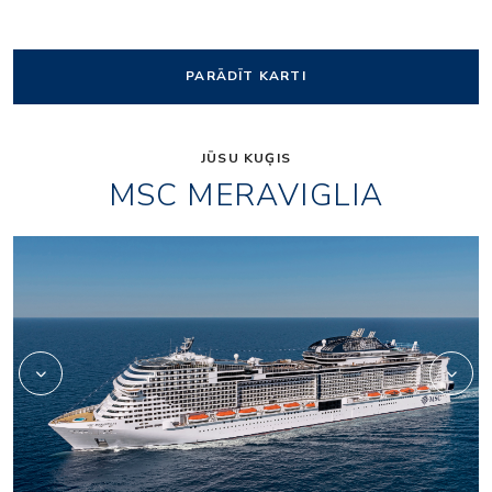
PARĀDĪT KARTI
JŪSU KUĢIS
MSC MERAVIGLIA
mr_tv-studio_bar