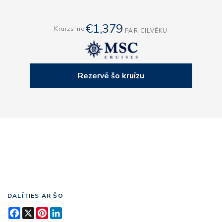
€1,379
Kruīzs no
PAR CILVĒKU
Rezervē šo kruīzu
DALĪTIES AR ŠO
Facebook
X
Pinterest
LinkedIn