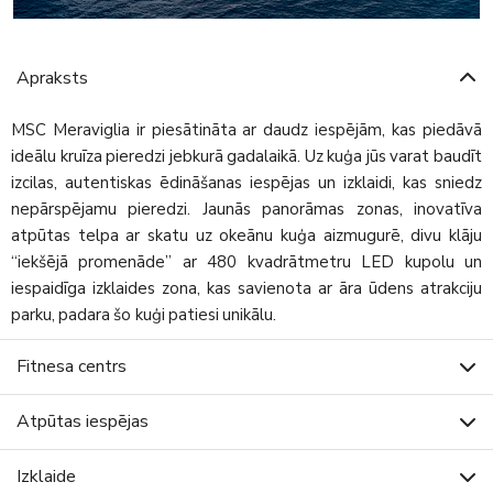
Apraksts
MSC Meraviglia ir piesātināta ar daudz iespējām, kas piedāvā
ideālu kruīza pieredzi jebkurā gadalaikā. Uz kuģa jūs varat baudīt
izcilas, autentiskas ēdināšanas iespējas un izklaidi, kas sniedz
nepārspējamu pieredzi. Jaunās panorāmas zonas, inovatīva
atpūtas telpa ar skatu uz okeānu kuģa aizmugurē, divu klāju
“iekšējā promenāde” ar 480 kvadrātmetru LED kupolu un
iespaidīga izklaides zona, kas savienota ar āra ūdens atrakciju
parku, padara šo kuģi patiesi unikālu.
Fitnesa centrs
Atpūtas iespējas
Izklaide