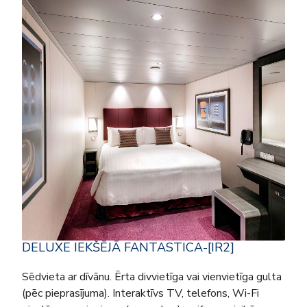
DELUXE IEKŠĒJĀ FANTASTICA-[IR2]
Sēdvieta ar dīvānu. Ērta divvietīga vai vienvietīga gulta
(pēc pieprasījuma). Interaktīvs TV, telefons, Wi-Fi