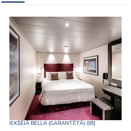
IEKŠĒJĀ BELLA (GARANTĒTĀ)-[IB]