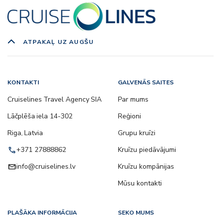
ATPAKAĻ UZ AUGŠU
KONTAKTI
GALVENĀS SAITES
Cruiselines Travel Agency SIA
Par mums
Lāčplēša iela 14-302
Reģioni
Riga, Latvia
Grupu kruīzi
call
+371 27888862
Kruīzu piedāvājumi
email
info@cruiselines.lv
Kruīzu kompānijas
Mūsu kontakti
PLAŠĀKA INFORMĀCIJA
SEKO MUMS