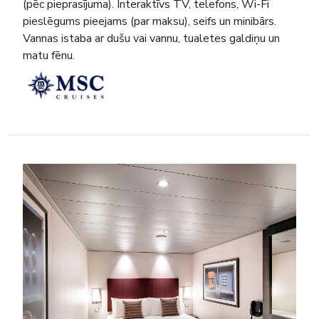
(pēc pieprasījuma). Interaktīvs TV, telefons, Wi-Fi
pieslēgums pieejams (par maksu), seifs un minibārs.
Vannas istaba ar dušu vai vannu, tualetes galdiņu un
matu fēnu.