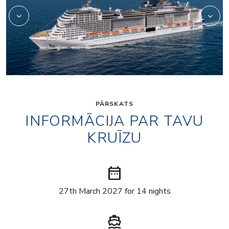
PĀRSKATS
INFORMĀCIJA PAR TAVU
KRUĪZU
date_range
27th March 2027 for 14 nights
directions_boat