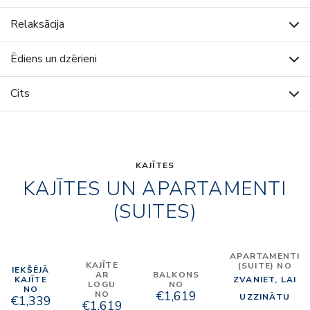
Relaksācija
Ēdiens un dzērieni
Cits
KAJĪTES
KAJĪTES UN APARTAMENTI
(SUITES)
APARTAMENTI
KAJĪTE
(SUITE) NO
IEKŠĒJĀ
AR
BALKONS
KAJĪTE
ZVANIET, LAI
LOGU
NO
NO
€1,619
NO
UZZINĀTU
€1,339
€1,619