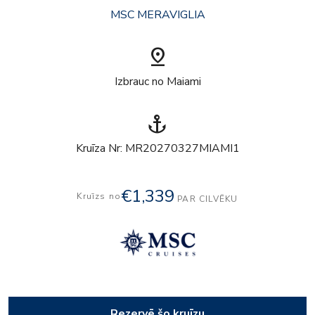
MSC MERAVIGLIA
pin_drop
Izbrauc no Maiami
anchor
Kruīza Nr: MR20270327MIAMI1
€1,339
Kruīzs no
PAR CILVĒKU
Rezervē šo kruīzu