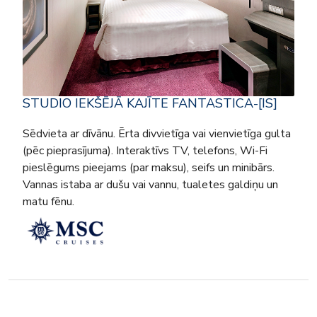
STUDIO IEKŠĒJĀ KAJĪTE FANTASTICA-[IS]
Sēdvieta ar dīvānu. Ērta divvietīga vai vienvietīga gulta
(pēc pieprasījuma). Interaktīvs TV, telefons, Wi-Fi
pieslēgums pieejams (par maksu), seifs un minibārs.
Vannas istaba ar dušu vai vannu, tualetes galdiņu un
matu fēnu.