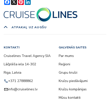
Facebook
X
Pinterest
LinkedIn
ATPAKAĻ UZ AUGŠU
KONTAKTI
GALVENĀS SAITES
Cruiselines Travel Agency SIA
Par mums
Lāčplēša iela 14-302
Reģioni
Riga, Latvia
Grupu kruīzi
call
+371 27888862
Kruīzu piedāvājumi
email
info@cruiselines.lv
Kruīzu kompānijas
Mūsu kontakti