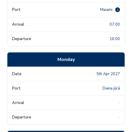
Maiami
i
07:00
16:00
Monday
5th Apr 2027
Diena jūrā
-
-