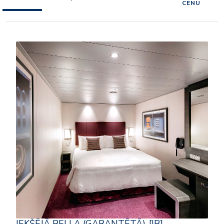
CENU
IEKŠĒJĀ BELLA (GARANTĒTĀ)-[IB]