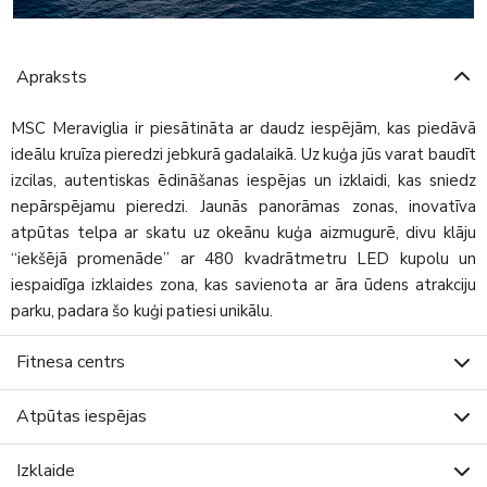
Apraksts
MSC Meraviglia ir piesātināta ar daudz iespējām, kas piedāvā
ideālu kruīza pieredzi jebkurā gadalaikā. Uz kuģa jūs varat baudīt
izcilas, autentiskas ēdināšanas iespējas un izklaidi, kas sniedz
nepārspējamu pieredzi. Jaunās panorāmas zonas, inovatīva
atpūtas telpa ar skatu uz okeānu kuģa aizmugurē, divu klāju
“iekšējā promenāde” ar 480 kvadrātmetru LED kupolu un
iespaidīga izklaides zona, kas savienota ar āra ūdens atrakciju
parku, padara šo kuģi patiesi unikālu.
Fitnesa centrs
Atpūtas iespējas
Izklaide