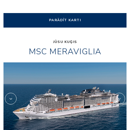
PARĀDĪT KARTI
JŪSU KUĢIS
MSC MERAVIGLIA
mr_tv-studio_bar