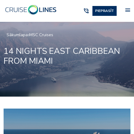
menu
phone_in_talk
PIEPRASĪT
Sākumlapa
MSC Cruises
14 NIGHTS EAST CARIBBEAN
FROM MIAMI
mr_tv-studio_bar