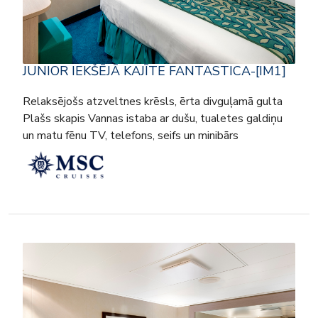
JUNIOR IEKŠĒJĀ KAJĪTE FANTASTICA-[IM1]
Relaksējošs atzveltnes krēsls, ērta divguļamā gulta
Plašs skapis Vannas istaba ar dušu, tualetes galdiņu
un matu fēnu TV, telefons, seifs un minibārs