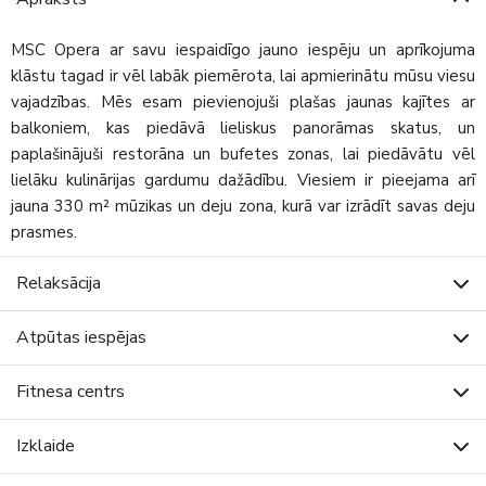
MSC Opera ar savu iespaidīgo jauno iespēju un aprīkojuma
klāstu tagad ir vēl labāk piemērota, lai apmierinātu mūsu viesu
vajadzības. Mēs esam pievienojuši plašas jaunas kajītes ar
balkoniem, kas piedāvā lieliskus panorāmas skatus, un
paplašinājuši restorāna un bufetes zonas, lai piedāvātu vēl
lielāku kulinārijas gardumu dažādību. Viesiem ir pieejama arī
jauna 330 m² mūzikas un deju zona, kurā var izrādīt savas deju
prasmes.
Relaksācija
Atpūtas iespējas
Fitnesa centrs
Izklaide