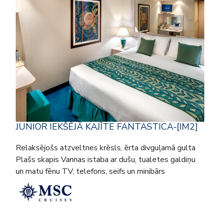
JUNIOR IEKŠĒJĀ KAJĪTE FANTASTICA-[IM2]
Relaksējošs atzveltnes krēsls, ērta divguļamā gulta
Plašs skapis Vannas istaba ar dušu, tualetes galdiņu
un matu fēnu TV, telefons, seifs un minibārs