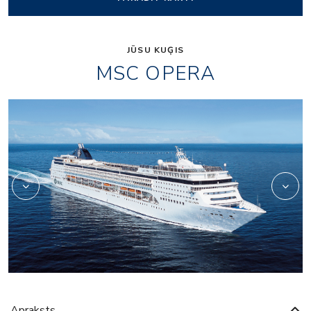
JŪSU KUĢIS
MSC OPERA
relaxation05
ox_restaurant_and_bar
Apraksts