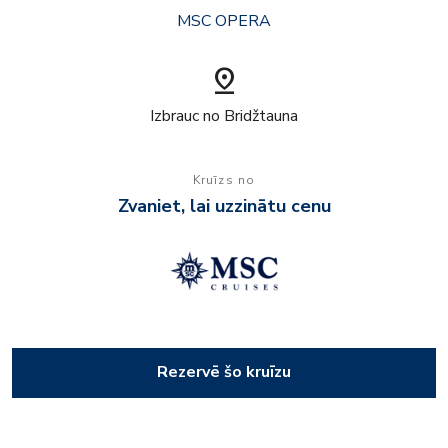
MSC OPERA
pin_drop
Izbrauc no Bridžtauna
Kruīzs no
Zvaniet, lai uzzinātu cenu
Rezervē šo kruīzu