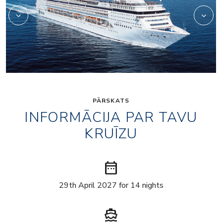
PĀRSKATS
INFORMĀCIJA PAR TAVU
KRUĪZU
date_range
29th April 2027 for 14 nights
directions_boat