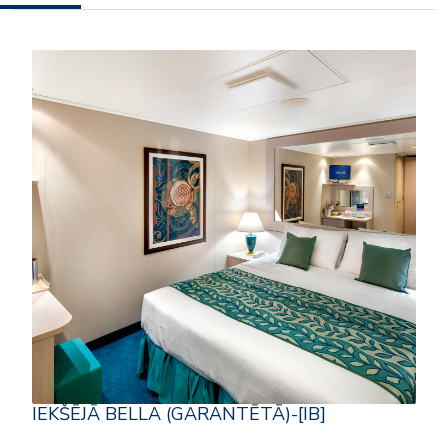
IEKŠĒJĀ BELLA (GARANTĒTĀ)-[IB]