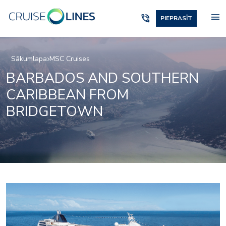
menu
phone_in_talk
PIEPRASĪT
Sākumlapa
MSC Cruises
BARBADOS AND SOUTHERN
CARIBBEAN FROM
BRIDGETOWN
relaxation05
ox_restaurant_and_bar