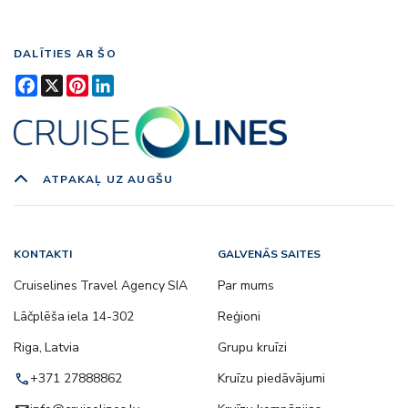
DALĪTIES AR ŠO
Facebook
X
Pinterest
LinkedIn
ATPAKAĻ UZ AUGŠU
KONTAKTI
GALVENĀS SAITES
Cruiselines Travel Agency SIA
Par mums
Lāčplēša iela 14-302
Reģioni
Riga, Latvia
Grupu kruīzi
call
+371 27888862
Kruīzu piedāvājumi