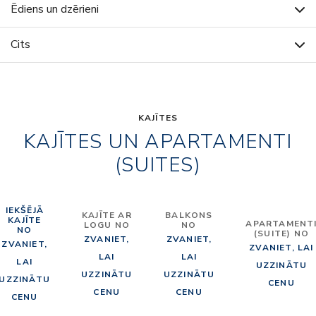
Ēdiens un dzērieni
Cits
KAJĪTES
KAJĪTES UN APARTAMENTI
(SUITES)
IEKŠĒJĀ
KAJĪTE AR
BALKONS
KAJĪTE
APARTAMENT
LOGU NO
NO
NO
(SUITE) NO
ZVANIET,
ZVANIET,
ZVANIET,
ZVANIET, LAI
LAI
LAI
LAI
UZZINĀTU
UZZINĀTU
UZZINĀTU
UZZINĀTU
CENU
CENU
CENU
CENU