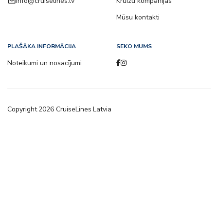
email
info@cruiselines.lv
Kruīzu kompānijas
Mūsu kontakti
PLAŠĀKA INFORMĀCIJA
SEKO MUMS
Noteikumi un nosacījumi
Copyright
2026
CruiseLines Latvia