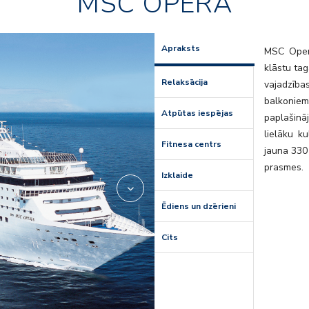
MSC OPERA
on05
ox_restau
Apraksts
MSC Opera
klāstu tag
Relaksācija
vajadzība
balkonie
Atpūtas iespējas
paplašinā
lielāku k
Fitnesa centrs
jauna 330 
prasmes.
Izklaide
Ēdiens un dzērieni
Cits