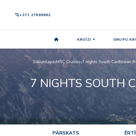
phone_in_talk
+371 27888862
KRUĪZI
GRUPU KRU
Sākumlapa
MSC Cruises
7 nights South Caribbean 
7 NIGHTS SOUTH 
PĀRSKATS
ĒRT