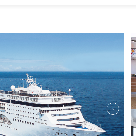
oxpublicareafitnessrelaxation05