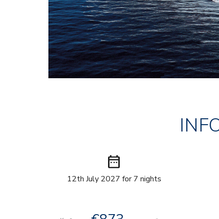
INF
date_range
12th July 2027 for 7 nights