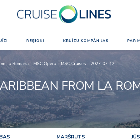
ĪZI
REĢIONI
KRUĪZU KOMPĀNIJAS
PAR 
from La Romana – MSC Opera – MSC Cruises – 2027-07-12
CARIBBEAN FROM LA RO
ĪBAS
MARŠRUTS
JŪS