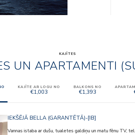
KAJĪTES
ES UN APARTAMENTI (S
NO
KAJĪTE AR LOGU NO
BALKONS NO
APARTAME
€1,003
€1,393
IEKŠĒJĀ BELLA (GARANTĒTĀ)-[IB]
Vannas istaba ar dušu, tualetes galdiņu un matu fēnu TV, tele