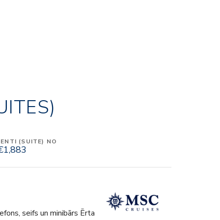
UITES)
NTI (SUITE) NO
€1,883
fons, seifs un minibārs Ērta