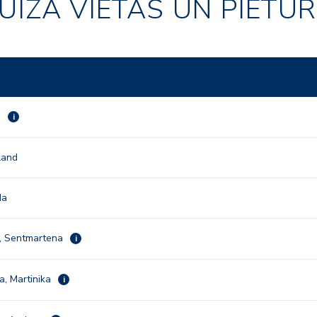
UĪZA VIETAS UN PIETU
a
i
land
da
a, Sentmartena
i
a, Martinika
i