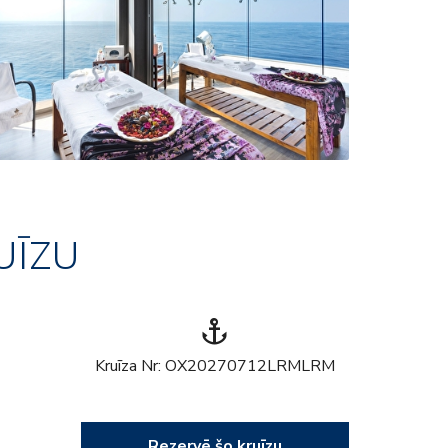
UĪZU
anchor
Kruīza Nr: OX20270712LRMLRM
Rezervē šo kruīzu