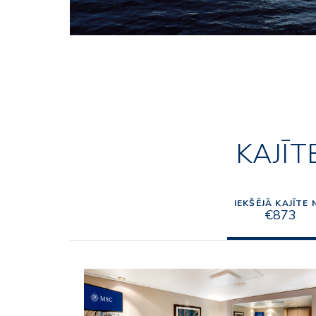
KAJĪT
IEKŠĒJĀ KAJĪTE 
€873