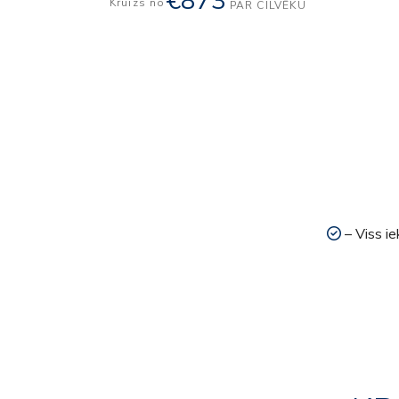
€873
Kruīzs no
PAR CILVĒKU
– Viss ie