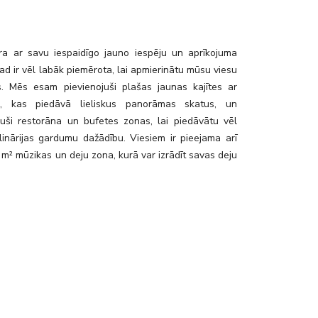
rant_and_bar_cotton_club_05
 ar savu iespaidīgo jauno iespēju un aprīkojuma
ad ir vēl labāk piemērota, lai apmierinātu mūsu viesu
s. Mēs esam pievienojuši plašas jaunas kajītes ar
m, kas piedāvā lieliskus panorāmas skatus, un
juši restorāna un bufetes zonas, lai piedāvātu vēl
ulinārijas gardumu dažādību. Viesiem ir pieejama arī
m² mūzikas un deju zona, kurā var izrādīt savas deju