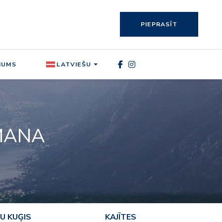
PIEPRASĪT
MUMS
LATVIEŠU
MANA
U KUĢIS
KAJĪTES