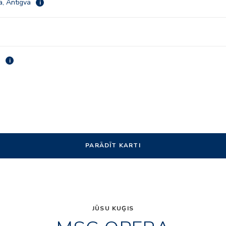
a, Antigva
i
a
i
PARĀDĪT KARTI
JŪSU KUĢIS