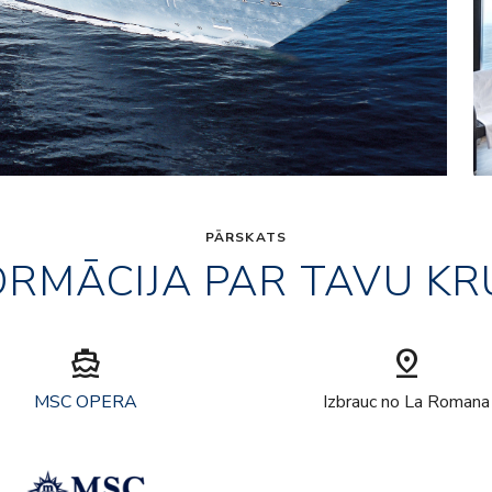
PĀRSKATS
ORMĀCIJA PAR TAVU KR
directions_boat
pin_drop
MSC OPERA
Izbrauc no La Romana