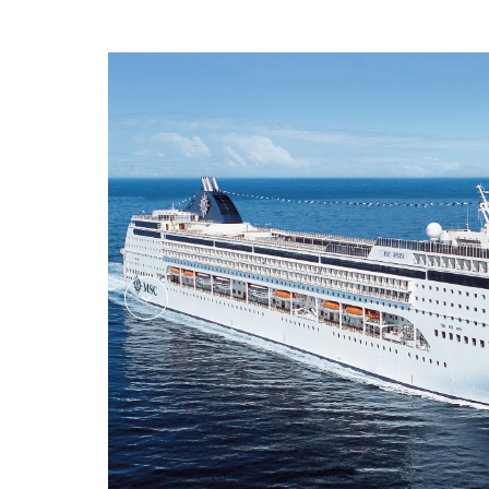
oxpublicareafitnessrelaxati