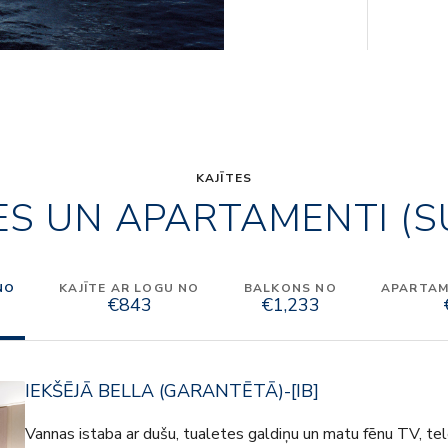
KAJĪTES
ES UN APARTAMENTI (S
NO
KAJĪTE AR LOGU NO
BALKONS NO
APARTAME
€843
€1,233
IEKŠĒJĀ BELLA (GARANTĒTĀ)-[IB]
Vannas istaba ar dušu, tualetes galdiņu un matu fēnu TV, tele