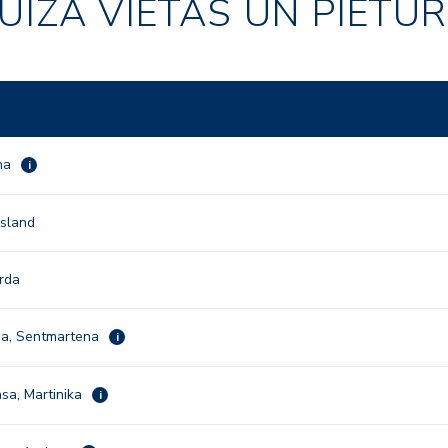
UĪZA VIETAS UN PIETU
na
i
Island
rda
rga, Sentmartena
i
sa, Martinika
i