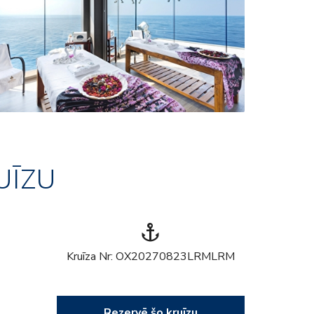
UĪZU
anchor
Kruīza Nr: OX20270823LRMLRM
Rezervē šo kruīzu