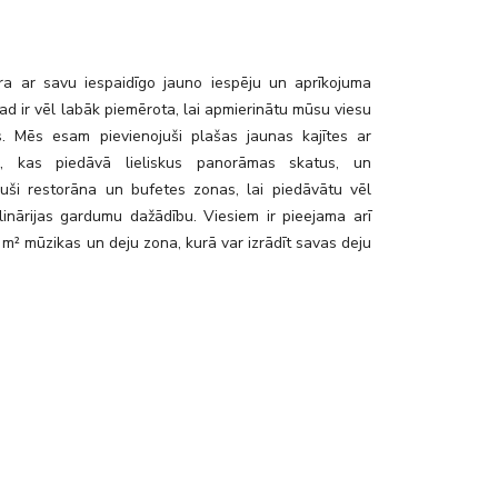
rant_and_bar_cotton_club_05
 ar savu iespaidīgo jauno iespēju un aprīkojuma
ad ir vēl labāk piemērota, lai apmierinātu mūsu viesu
s. Mēs esam pievienojuši plašas jaunas kajītes ar
m, kas piedāvā lieliskus panorāmas skatus, un
juši restorāna un bufetes zonas, lai piedāvātu vēl
ulinārijas gardumu dažādību. Viesiem ir pieejama arī
m² mūzikas un deju zona, kurā var izrādīt savas deju