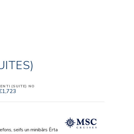
UITES)
NTI (SUITE) NO
€1,723
fons, seifs un minibārs Ērta