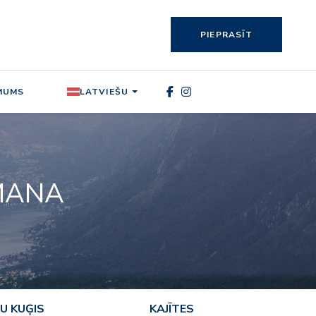
PIEPRASĪT
MUMS
LATVIEŠU
MANA
U KUĢIS
KAJĪTES