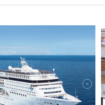
oxpublicareafitnessrelaxation05