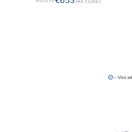
€653
Kruīzs no
PAR CILVĒKU
– Viss ie