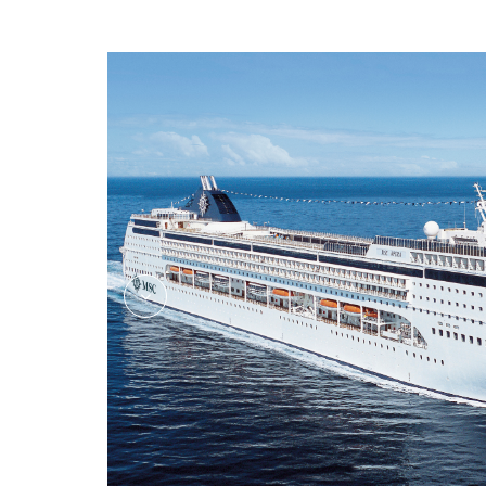
oxpublicareafitnessrelaxati