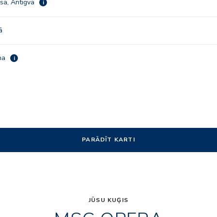
sa, Antigva
i
ā
na
i
PARĀDĪT KARTI
JŪSU KUĢIS