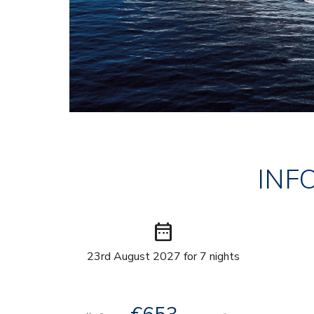
INF
date_range
23rd August 2027 for 7 nights