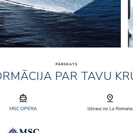
PĀRSKATS
ORMĀCIJA PAR TAVU KR
directions_boat
pin_drop
MSC OPERA
Izbrauc no La Romana