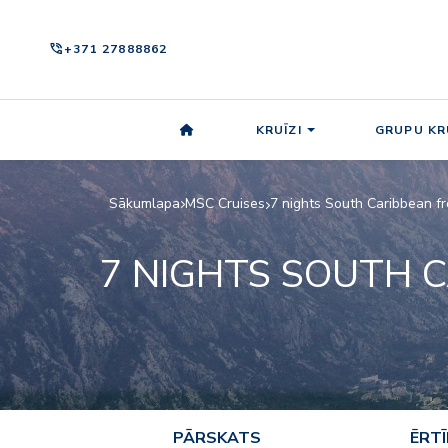
phone_in_talk
+371 27888862
KRUĪZI
GRUPU KR
Sākumlapa
MSC Cruises
7 nights South Caribbean 
7 NIGHTS SOUTH 
PĀRSKATS
ĒRT