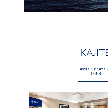
KAJĪT
IEKŠĒJĀ KAJĪTE 
€653