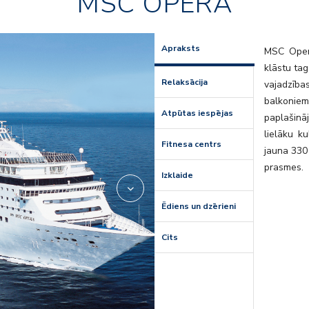
MSC OPERA
on05
ox_restau
Apraksts
MSC Opera
klāstu tag
Relaksācija
vajadzība
balkonie
Atpūtas iespējas
paplašinā
lielāku k
Fitnesa centrs
jauna 330 
prasmes.
Izklaide
Ēdiens un dzērieni
Cits