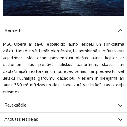
Apraksts
MSC Opera ar savu iespaidīgo jauno iespēju un aprīkojuma
klāstu tagad ir vēl labāk piemērota, lai apmierinātu mūsu viesu
vajadzības. Mēs esam pievienojuši plašas jaunas kajītes ar
balkoniem, kas piedāvā lieliskus panorāmas skatus, un
paplašinājuši restorāna un bufetes zonas, lai piedāvātu vēl
lielāku kulinārijas gardumu dažādību. Viesiem ir pieejama arī
jauna 330 m² mūzikas un deju zona, kurā var izrādīt savas deju
prasmes.
Relaksācija
Atpūtas iespējas