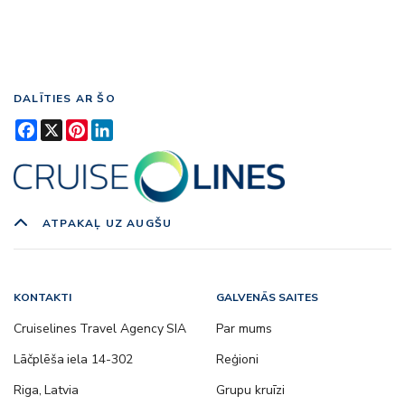
DALĪTIES AR ŠO
Facebook
X
Pinterest
LinkedIn
ATPAKAĻ UZ AUGŠU
KONTAKTI
GALVENĀS SAITES
Cruiselines Travel Agency SIA
Par mums
Lāčplēša iela 14-302
Reģioni
Riga, Latvia
Grupu kruīzi