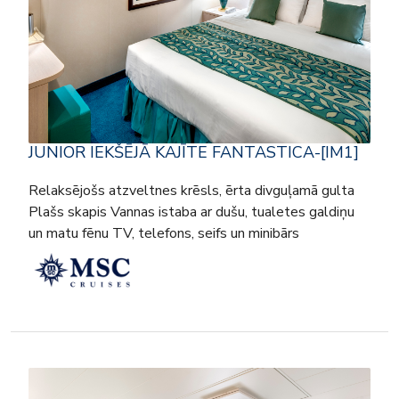
JUNIOR IEKŠĒJĀ KAJĪTE FANTASTICA-[IM1]
Relaksējošs atzveltnes krēsls, ērta divguļamā gulta
Plašs skapis Vannas istaba ar dušu, tualetes galdiņu
un matu fēnu TV, telefons, seifs un minibārs