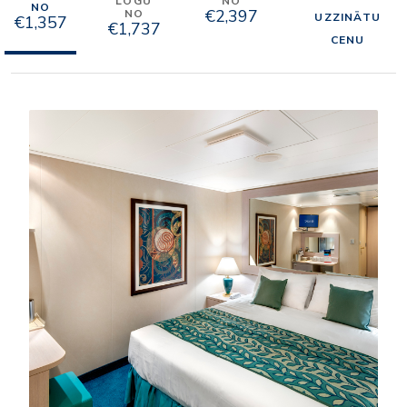
LOGU
NO
NO
€2,397
NO
UZZINĀTU
€1,357
€1,737
CENU