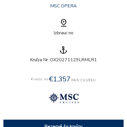
MSC OPERA
pin_drop
Izbrauc no
anchor
Kruīza Nr: OX20271129LRMLR1
€1,357
Kruīzs no
PAR CILVĒKU
Rezervē šo kruīzu