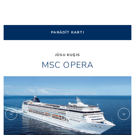
PARĀDĪT KARTI
JŪSU KUĢIS
MSC OPERA
relaxation05
ox_restaurant_and_bar