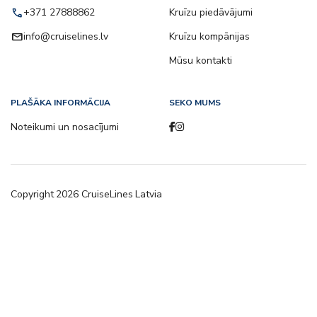
call
+371 27888862
Kruīzu piedāvājumi
email
info@cruiselines.lv
Kruīzu kompānijas
Mūsu kontakti
PLAŠĀKA INFORMĀCIJA
SEKO MUMS
Noteikumi un nosacījumi
Copyright
2026
CruiseLines Latvia