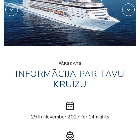
PĀRSKATS
INFORMĀCIJA PAR TAVU
KRUĪZU
date_range
29th November 2027 for 14 nights
directions_boat