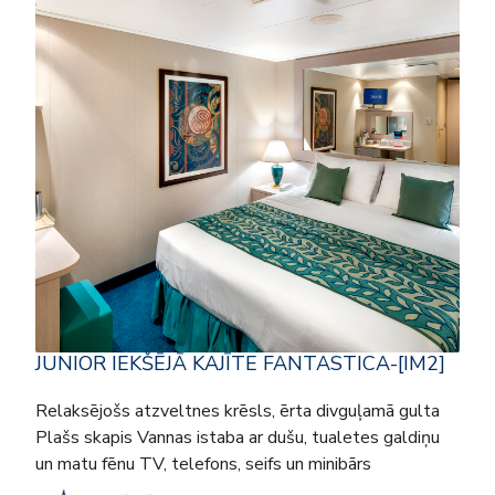
JUNIOR IEKŠĒJĀ KAJĪTE FANTASTICA-[IM2]
Relaksējošs atzveltnes krēsls, ērta divguļamā gulta
Plašs skapis Vannas istaba ar dušu, tualetes galdiņu
un matu fēnu TV, telefons, seifs un minibārs