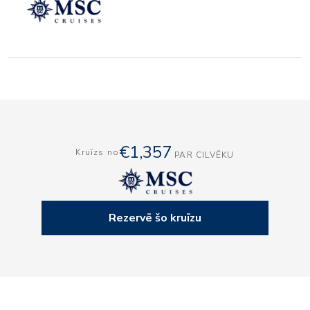
€1,357
Kruīzs no
PAR CILVĒKU
Rezervē šo kruīzu