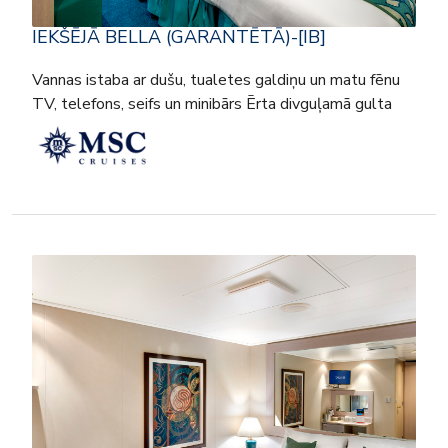
IEKŠĒJĀ BELLA (GARANTĒTĀ)-[IB]
Vannas istaba ar dušu, tualetes galdiņu un matu fēnu
TV, telefons, seifs un minibārs Ērta divguļamā gulta