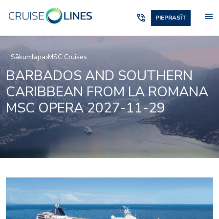
menu
phone_in_talk
PIEPRASĪT
Sākumlapa
MSC Cruises
BARBADOS AND SOUTHERN
CARIBBEAN FROM LA ROMANA
MSC OPERA 2027-11-29
relaxation05
ox_restaurant_and_bar