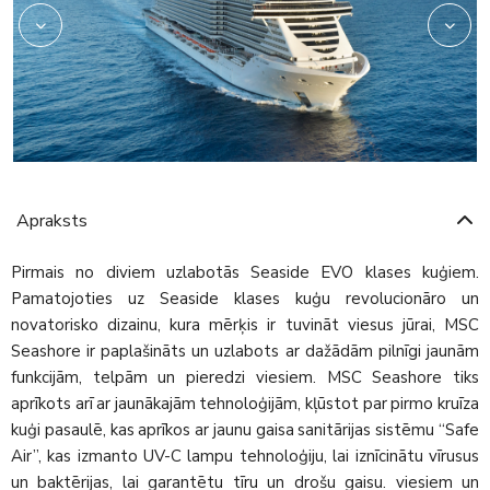
Apraksts
Pirmais no diviem uzlabotās Seaside EVO klases kuģiem.
Pamatojoties uz Seaside klases kuģu revolucionāro un
novatorisko dizainu, kura mērķis ir tuvināt viesus jūrai, MSC
Seashore ir paplašināts un uzlabots ar dažādām pilnīgi jaunām
funkcijām, telpām un pieredzi viesiem. MSC Seashore tiks
aprīkots arī ar jaunākajām tehnoloģijām, kļūstot par pirmo kruīza
kuģi pasaulē, kas aprīkos ar jaunu gaisa sanitārijas sistēmu “Safe
Air”, kas izmanto UV-C lampu tehnoloģiju, lai iznīcinātu vīrusus
un baktērijas, lai garantētu tīru un drošu gaisu. viesiem un