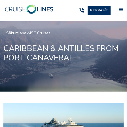
menu
phone_in_talk
PIEPRASĪT
Sākumlapa
MSC Cruises
CARIBBEAN & ANTILLES FROM
PORT CANAVERAL
1_simulators_05
sh_cocktail_bar