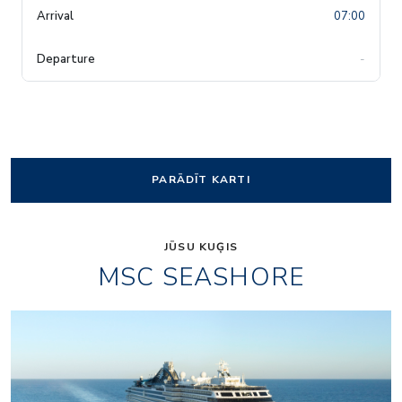
07:00
-
PARĀDĪT KARTI
JŪSU KUĢIS
MSC SEASHORE
1_simulators_05
sh_cocktail_bar