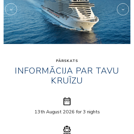
PĀRSKATS
INFORMĀCIJA PAR TAVU
KRUĪZU
date_range
13th August 2026 for 3 nights
directions_boat