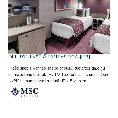
DELUXE IEKŠĒJĀ FANTASTICA-[IR2]
Plašs skapis Vannas istaba ar dušu, tualetes galdiņu
un matu fēnu Interaktīvs TV, telefons, seifs un minibārs
Izvēlētie numuri var izmitināt līdz 5 viesiem