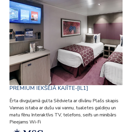
PREMIUM IEKŠĒJĀ KAJĪTE-[IL1]
Ērta divguļamā gulta Sēdvieta ar dīvānu Plašs skapis
Vannas istaba ar dušu vai vannu, tualetes galdiņu un
matu fēnu Interaktīvs TV, telefons, seifs un minibārs
Pieejams Wi-Fi