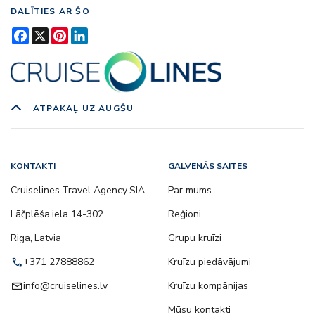
DALĪTIES AR ŠO
Facebook
X
Pinterest
LinkedIn
ATPAKAĻ UZ AUGŠU
KONTAKTI
GALVENĀS SAITES
Cruiselines Travel Agency SIA
Par mums
Lāčplēša iela 14-302
Reģioni
Riga, Latvia
Grupu kruīzi
call
+371 27888862
Kruīzu piedāvājumi
email
info@cruiselines.lv
Kruīzu kompānijas
Mūsu kontakti