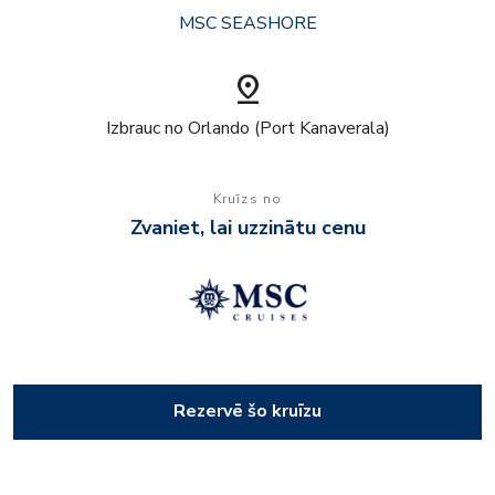
MSC SEASHORE
pin_drop
Izbrauc no Orlando (Port Kanaverala)
Kruīzs no
Zvaniet, lai uzzinātu cenu
Rezervē šo kruīzu