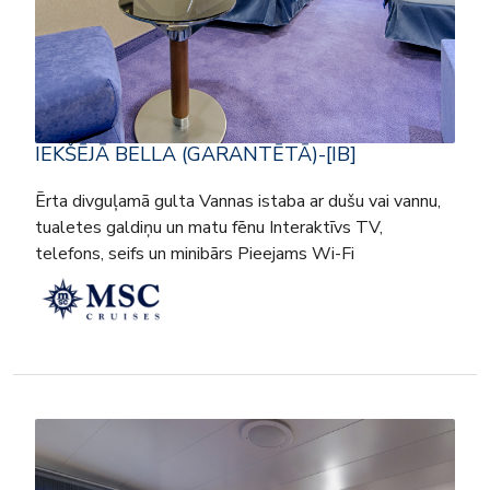
IEKŠĒJĀ BELLA (GARANTĒTĀ)-[IB]
Ērta divguļamā gulta Vannas istaba ar dušu vai vannu,
tualetes galdiņu un matu fēnu Interaktīvs TV,
telefons, seifs un minibārs Pieejams Wi-Fi