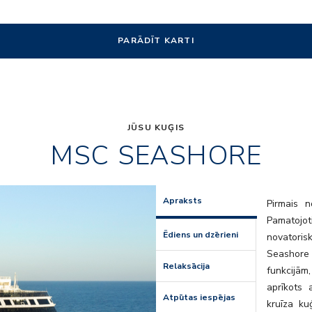
PARĀDĪT KARTI
JŪSU KUĢIS
MSC SEASHORE
tors_05
sh_cocktai
Apraksts
Pirmais 
Pamatojo
Ēdiens un dzērieni
novatoris
Seashore 
Relaksācija
funkcijām
aprīkots 
Atpūtas iespējas
kruīza ku