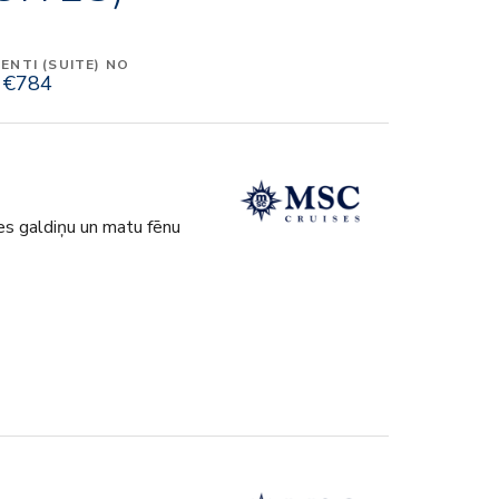
NTI (SUITE) NO
€784
es galdiņu un matu fēnu