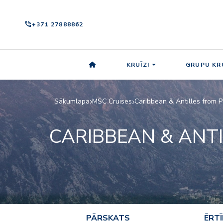
phone_in_talk
+371 27888862
KRUĪZI
GRUPU KRU
Sākumlapa
MSC Cruises
Caribbean & Antilles from
CARIBBEAN & ANT
PĀRSKATS
ĒRT