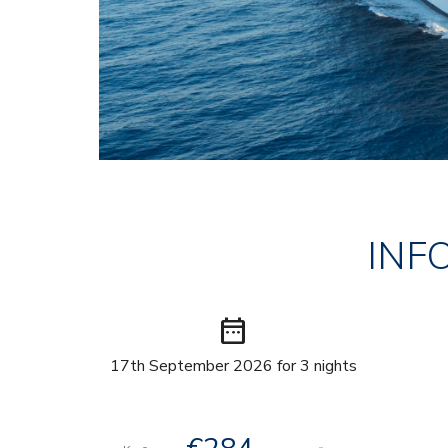
INF
date_range
17th September 2026 for 3 nights