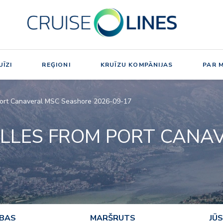
ĪZI
REĢIONI
KRUĪZU KOMPĀNIJAS
PAR 
 Port Canaveral MSC Seashore 2026-09-17
ILLES FROM PORT CANA
ĪBAS
MARŠRUTS
JŪS