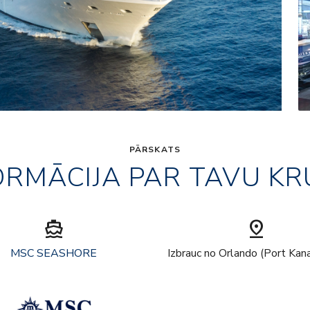
PĀRSKATS
ORMĀCIJA PAR TAVU KR
directions_boat
pin_drop
MSC SEASHORE
Izbrauc no Orlando (Port Kan