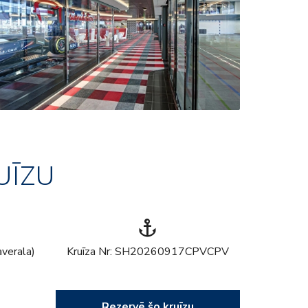
UĪZU
anchor
averala)
Kruīza Nr: SH20260917CPVCPV
Rezervē šo kruīzu