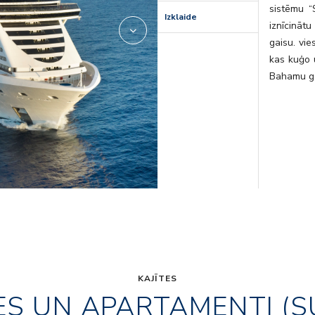
sistēmu “
Izklaide
iznīcināt
gaisu. vi
kas kuģo 
Bahamu ga
KAJĪTES
ES UN APARTAMENTI (S