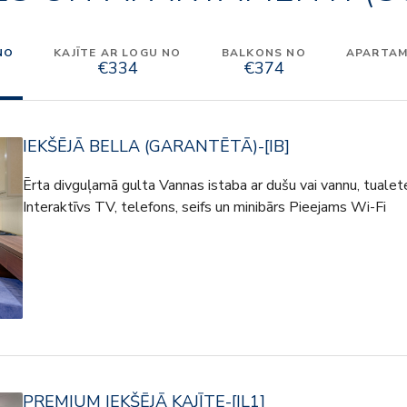
NO
KAJĪTE AR LOGU NO
BALKONS NO
APARTAME
€334
€374
IEKŠĒJĀ BELLA (GARANTĒTĀ)-[IB]
Ērta divguļamā gulta Vannas istaba ar dušu vai vannu, tualet
Interaktīvs TV, telefons, seifs un minibārs Pieejams Wi-Fi
PREMIUM IEKŠĒJĀ KAJĪTE-[IL1]