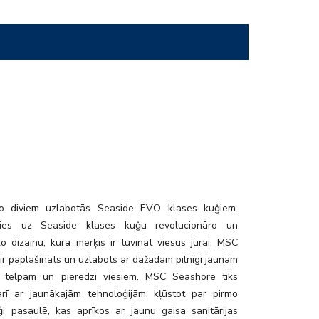
l_bar
no diviem uzlabotās Seaside EVO klases kuģiem.
ties uz Seaside klases kuģu revolucionāro un
ko dizainu, kura mērķis ir tuvināt viesus jūrai, MSC
ir paplašināts un uzlabots ar dažādām pilnīgi jaunām
, telpām un pieredzi viesiem. MSC Seashore tiks
arī ar jaunākajām tehnoloģijām, kļūstot par pirmo
ģi pasaulē, kas aprīkos ar jaunu gaisa sanitārijas