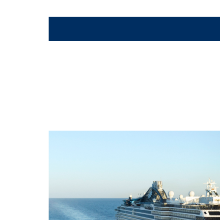
gr_entertainment_f1_simula