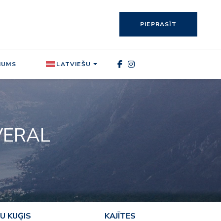
PIEPRASĪT
MUMS
LATVIEŠU
VERAL
U KUĢIS
KAJĪTES