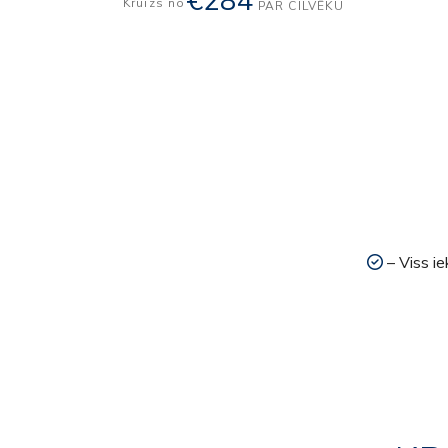
€284
Kruīzs no
PAR CILVĒKU
– Viss ie