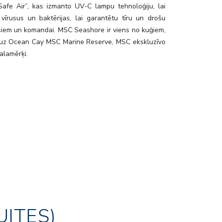
Safe Air”, kas izmanto UV-C lampu tehnoloģiju, lai
u vīrusus un baktērijas, lai garantētu tīru un drošu
esiem un komandai. MSC Seashore ir viens no kuģiem,
uz Ocean Cay MSC Marine Reserve, MSC ekskluzīvo
lamērķi.
UITES)