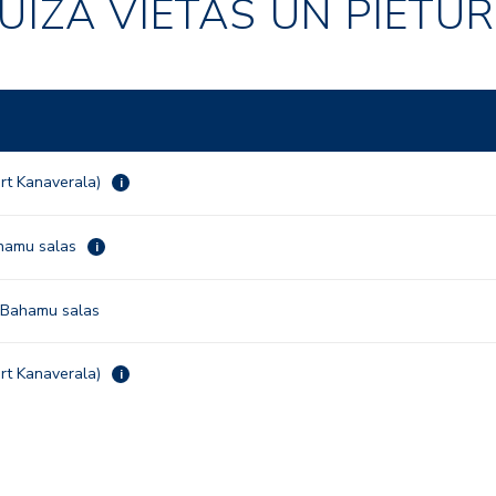
UĪZA VIETAS UN PIETU
rt Kanaverala)
i
hamu salas
i
 Bahamu salas
rt Kanaverala)
i