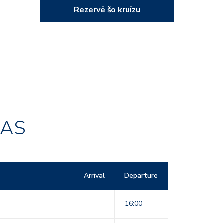
Rezervē šo kruīzu
RAS
Arrival
Departure
-
16:00