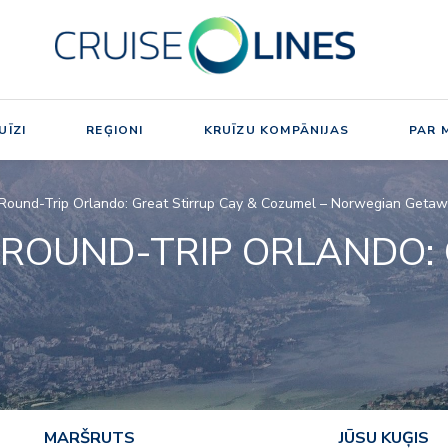
UĪZI
REĢIONI
KRUĪZU KOMPĀNIJAS
PAR 
Round-Trip Orlando: Great Stirrup Cay & Cozumel – Norwegian Getaw
 ROUND-TRIP ORLANDO: 
MARŠRUTS
JŪSU KUĢIS