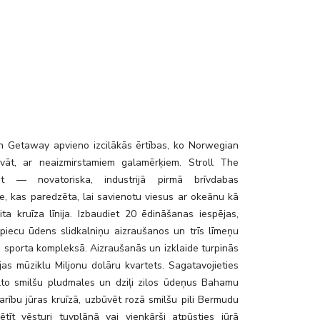
 Getaway apvieno izcilākās ērtības, ko Norwegian
vāt, ar neaizmirstamiem galamērķiem. Stroll The
nt — novatoriska, industrijā pirmā brīvdabas
, kas paredzēta, lai savienotu viesus ar okeānu kā
ita kruīza līnija. Izbaudiet 20 ēdināšanas iespējas,
 piecu ūdens slidkalniņu aizraušanos un trīs līmeņu
s sporta kompleksā. Aizraušanās un izklaide turpinās
jas mūziklu Miljonu dolāru kvartets. Sagatavojieties
alto smilšu pludmales un dziļi zilos ūdeņus Bahamu
arību jūras kruīzā, uzbūvēt rozā smilšu pili Bermudu
pētīt vēsturi tuvplānā vai vienkārši atpūsties jūrā