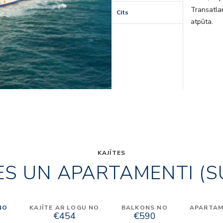
Transatla
Cits
atpūta.
KAJĪTES
ES UN APARTAMENTI (S
NO
KAJĪTE AR LOGU NO
BALKONS NO
APARTAME
€454
€590