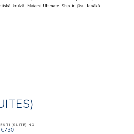
ntiskā kruīzā. Maiami Ultimate Ship ir jūsu labākā
UITES)
NTI (SUITE) NO
€730