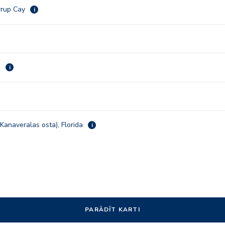
rrup Cay
i
a
i
Kanaveralas osta), Florida
i
PARĀDĪT KARTI