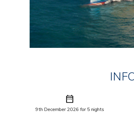
INF
date_range
9th December 2026 for 5 nights