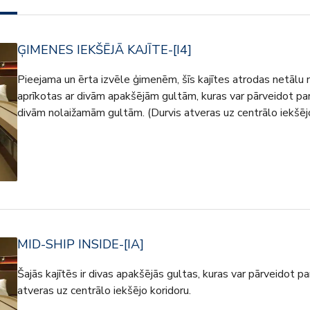
ĢIMENES IEKŠĒJĀ KAJĪTE-[I4]
Pieejama un ērta izvēle ģimenēm, šīs kajītes atrodas netālu 
aprīkotas ar divām apakšējām gultām, kuras var pārveidot par
divām nolaižamām gultām. (Durvis atveras uz centrālo iekšējo
MID-SHIP INSIDE-[IA]
Šajās kajītēs ir divas apakšējās gultas, kuras var pārveidot p
atveras uz centrālo iekšējo koridoru.