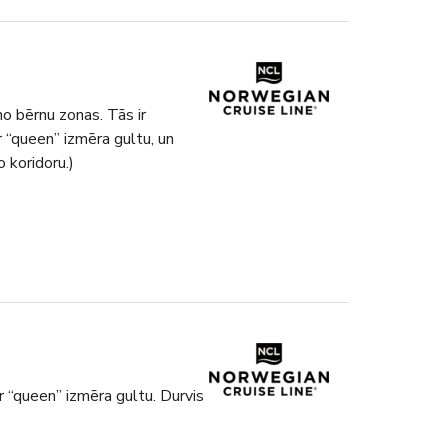
no bērnu zonas. Tās ir
 “queen” izmēra gultu, un
 koridoru.)
ar “queen” izmēra gultu. Durvis