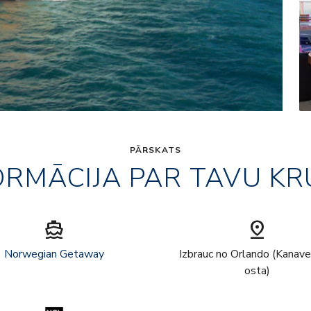
PĀRSKATS
ORMĀCIJA PAR TAVU KR
directions_boat
pin_drop
Norwegian Getaway
Izbrauc no Orlando (Kanave
osta)