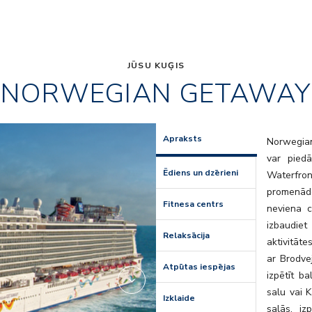
JŪSU KUĢIS
NORWEGIAN GETAWAY
Kids
Apraksts
Norwegian
var piedā
Ēdiens un dzērieni
Waterfro
promenāde
Fitnesa centrs
neviena c
izbaudiet
Relaksācija
aktivitāte
ar Brodve
Atpūtas iespējas
izpētīt b
salu vai K
Izklaide
salās, iz