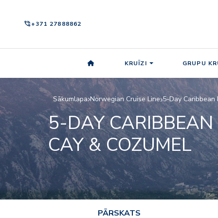
phone_in_talk
+371 27888862
KRUĪZI
GRUPU KR
Sākumlapa
Norwegian Cruise Line
5-Day Caribbean 
5-DAY CARIBBEAN
CAY & COZUMEL
PĀRSKATS