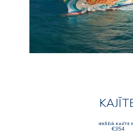
KAJĪT
IEKŠĒJĀ KAJĪTE 
€354