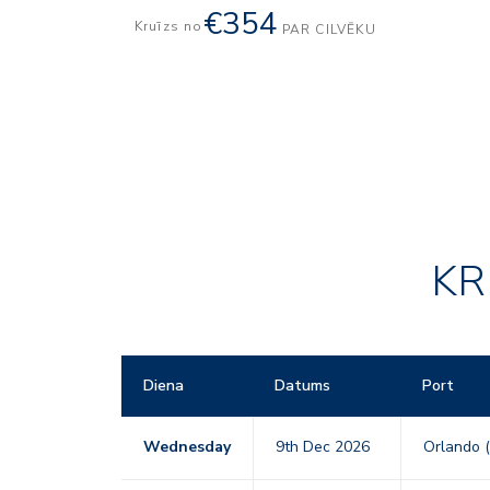
€354
Kruīzs no
PAR CILVĒKU
KR
Diena
Datums
Port
Wednesday
9th Dec 2026
Orlando (