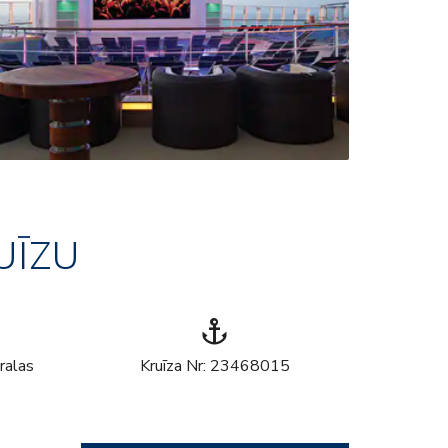
UĪZU
anchor
ralas
Kruīza Nr: 23468015