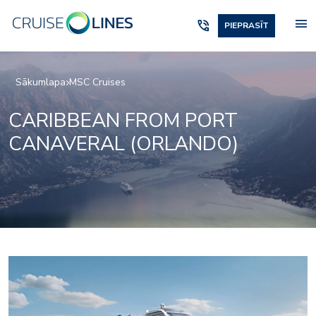
menu
phone_in_talk
PIEPRASĪT
Sākumlapa
MSC Cruises
CARIBBEAN FROM PORT
CANAVERAL (ORLANDO)
_vip_amenities
msc23018333_yc_rest