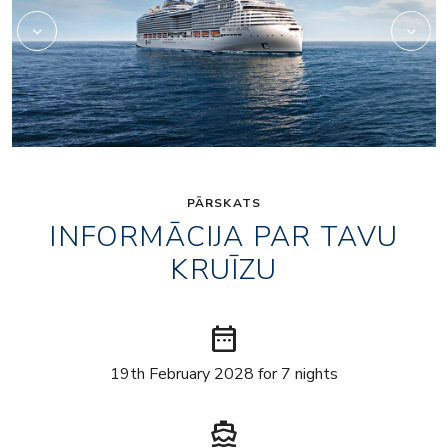
PĀRSKATS
INFORMĀCIJA PAR TAVU
KRUĪZU
date_range
19th February 2028 for 7 nights
directions_boat