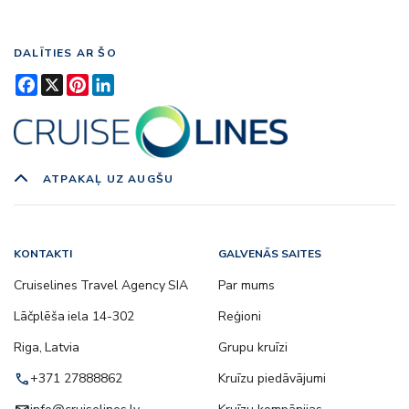
DALĪTIES AR ŠO
Facebook
X
Pinterest
LinkedIn
ATPAKAĻ UZ AUGŠU
KONTAKTI
GALVENĀS SAITES
Cruiselines Travel Agency SIA
Par mums
Lāčplēša iela 14-302
Reģioni
Riga, Latvia
Grupu kruīzi
call
+371 27888862
Kruīzu piedāvājumi