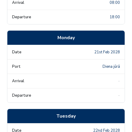
08:00
18:00
Monday
21st Feb 2028
Diena jūrā
-
-
Tuesday
22nd Feb 2028