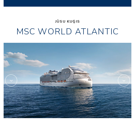
JŪSU KUĢIS
MSC WORLD ATLANTIC
_vip_amenities
msc23018333_yc_rest