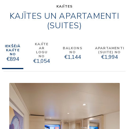
KAJĪTES
KAJĪTES UN APARTAMENTI
(SUITES)
KAJĪTE
IEKŠĒJĀ
AR
BALKONS
APARTAMENTI
KAJĪTE
LOGU
NO
(SUITE) NO
NO
€1,144
€1,994
NO
€894
€1,054