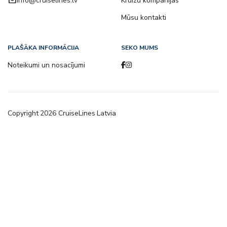
email
info@cruiselines.lv
Kruīzu kompānijas
Mūsu kontakti
PLAŠĀKA INFORMĀCIJA
SEKO MUMS
Noteikumi un nosacījumi
Copyright
2026
CruiseLines Latvia