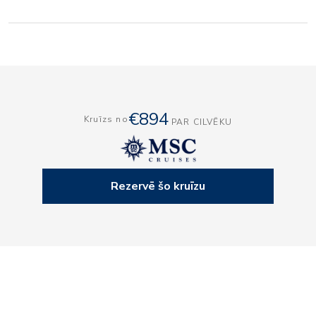
€894
Kruīzs no
PAR CILVĒKU
Rezervē šo kruīzu