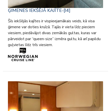
ĢIMENES IEKŠĒJĀ KAJĪTE-[I4]
Šīs iekšējās kajītes ir vispieejamākais veids, kā visa
ģimene var doties kruīzā. Tajās ir vieta līdz pieciem
viesiem, piedāvājot divas zemākās gultas, kuras var
pārveidot par “queen-size” izmēra gultu, kā arī papildu
guļvietas līdz trīs viesiem.