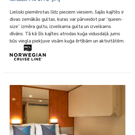
Lieliski piemērotas līdz pieciem viesiem, šajās kajītēs ir
divas zemākās gultas, kuras var pārveidot par “queen-
size” izmēra gultu, izvelkama gulta un izvelkams
dīvāns. Tā kā šīs kajītes atrodas kuģa vidusdaļā, jums
būs viegla piekļuve visām kuģa ērtībām un aktivitātēm.