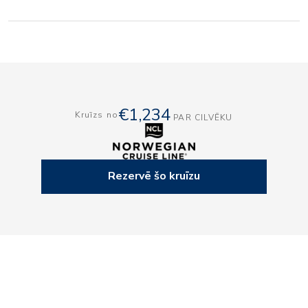
€1,234
Kruīzs no
PAR CILVĒKU
Rezervē šo kruīzu