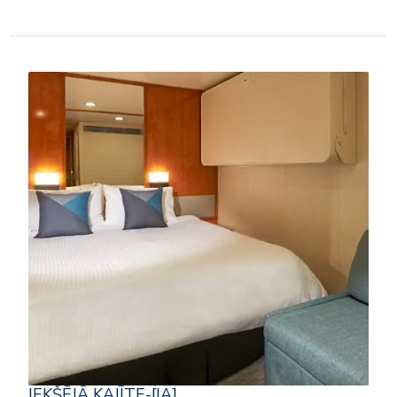
IEKŠĒJĀ KAJĪTE-[IA]