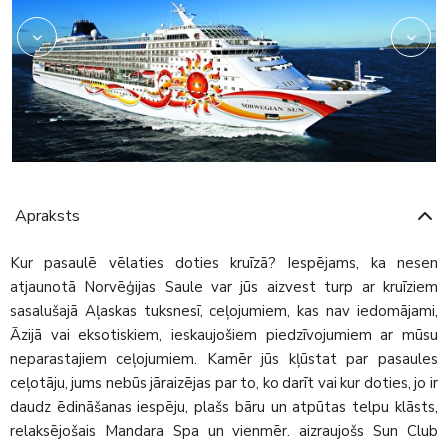
Apraksts
Kur pasaulē vēlaties doties kruīzā? Iespējams, ka nesen
atjaunotā Norvēģijas Saule var jūs aizvest turp ar kruīziem
sasalušajā Aļaskas tuksnesī, ceļojumiem, kas nav iedomājami,
Āzijā vai eksotiskiem, ieskaujošiem piedzīvojumiem ar mūsu
neparastajiem ceļojumiem. Kamēr jūs kļūstat par pasaules
ceļotāju, jums nebūs jāraizējas par to, ko darīt vai kur doties, jo ir
daudz ēdināšanas iespēju, plašs bāru un atpūtas telpu klāsts,
relaksējošais Mandara Spa un vienmēr. aizraujošs Sun Club