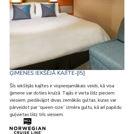
ĢIMENES IEKŠĒJĀ KAJĪTE-[I5]
Šīs iekšējās kajītes ir vispieejamākais veids, kā visa
ģimene var doties kruīzā. Tajās ir vieta līdz pieciem
viesiem, piedāvājot divas zemākās gultas, kuras var
pārveidot par “queen-size” izmēra gultu, kā arī papildu
guļvietas līdz trīs viesiem.