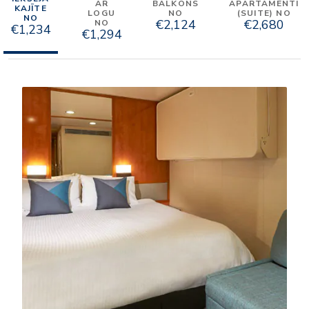
AR
BALKONS
APARTAMENTI
KAJĪTE
LOGU
NO
(SUITE) NO
NO
€2,124
€2,680
NO
€1,234
€1,294