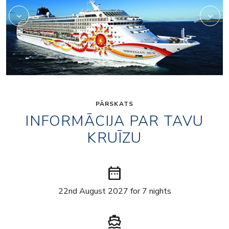
PĀRSKATS
INFORMĀCIJA PAR TAVU
KRUĪZU
date_range
22nd August 2027 for 7 nights
directions_boat