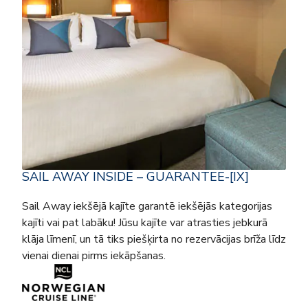
SAIL AWAY INSIDE – GUARANTEE-[IX]
Sail Away iekšējā kajīte garantē iekšējās kategorijas
kajīti vai pat labāku! Jūsu kajīte var atrasties jebkurā
klāja līmenī, un tā tiks piešķirta no rezervācijas brīža līdz
vienai dienai pirms iekāpšanas.