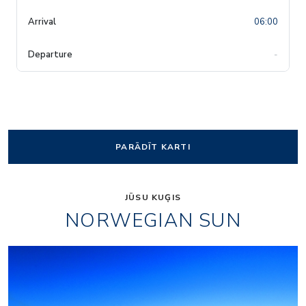
06:00
-
PARĀDĪT KARTI
JŪSU KUĢIS
NORWEGIAN SUN
Four