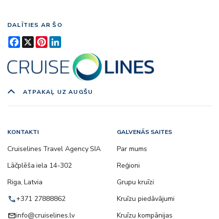
DALĪTIES AR ŠO
Facebook
X
Pinterest
LinkedIn
ATPAKAĻ UZ AUGŠU
KONTAKTI
GALVENĀS SAITES
Cruiselines Travel Agency SIA
Par mums
Lāčplēša iela 14-302
Reģioni
Riga, Latvia
Grupu kruīzi
call
+371 27888862
Kruīzu piedāvājumi
email
info@cruiselines.lv
Kruīzu kompānijas