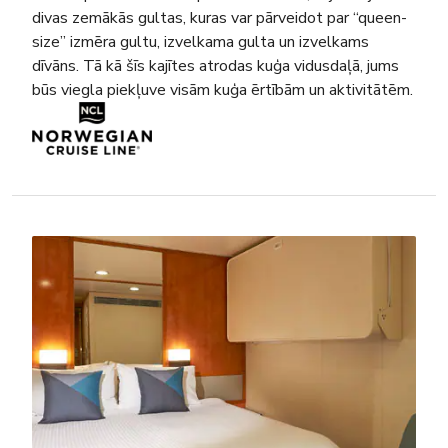
divas zemākās gultas, kuras var pārveidot par “queen-
size” izmēra gultu, izvelkama gulta un izvelkams
dīvāns. Tā kā šīs kajītes atrodas kuģa vidusdaļā, jums
būs viegla piekļuve visām kuģa ērtībām un aktivitātēm.