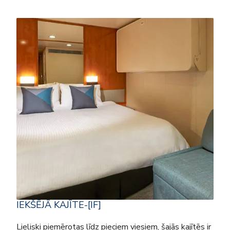
IEKŠĒJĀ KAJĪTE-[IF]
Lieliski piemērotas līdz pieciem viesiem, šajās kajītēs ir