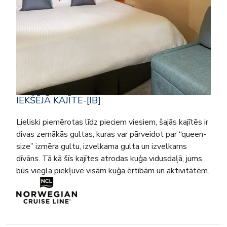
IEKŠĒJĀ KAJĪTE-[IB]
Lieliski piemērotas līdz pieciem viesiem, šajās kajītēs ir
divas zemākās gultas, kuras var pārveidot par “queen-
size” izmēra gultu, izvelkama gulta un izvelkams
dīvāns. Tā kā šīs kajītes atrodas kuģa vidusdaļā, jums
būs viegla piekļuve visām kuģa ērtībām un aktivitātēm.