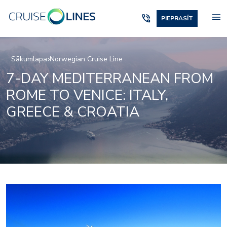
menu
phone_in_talk
PIEPRASĪT
Sākumlapa
Norwegian Cruise Line
7-DAY MEDITERRANEAN FROM
ROME TO VENICE: ITALY,
GREECE & CROATIA
Four