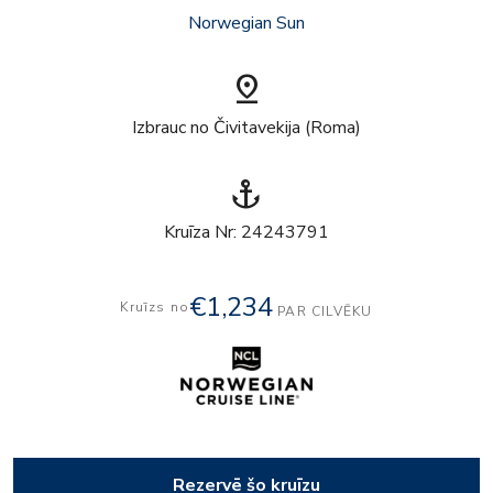
Norwegian Sun
pin_drop
Izbrauc no Čivitavekija (Roma)
anchor
Kruīza Nr: 24243791
€1,234
Kruīzs no
PAR CILVĒKU
Rezervē šo kruīzu