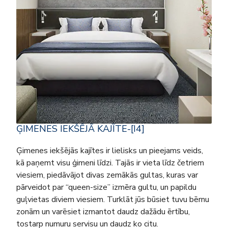
ĢIMENES IEKŠĒJĀ KAJĪTE-[I4]
Ģimenes iekšējās kajītes ir lielisks un pieejams veids,
kā paņemt visu ģimeni līdzi. Tajās ir vieta līdz četriem
viesiem, piedāvājot divas zemākās gultas, kuras var
pārveidot par “queen-size” izmēra gultu, un papildu
guļvietas diviem viesiem. Turklāt jūs būsiet tuvu bērnu
zonām un varēsiet izmantot daudz dažādu ērtību,
tostarp numuru servisu un daudz ko citu.