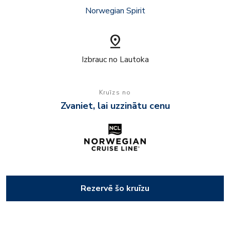
Norwegian Spirit
pin_drop
Izbrauc no Lautoka
Kruīzs no
Zvaniet, lai uzzinātu cenu
Rezervē šo kruīzu