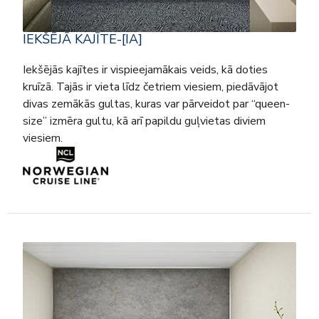
IEKŠĒJĀ KAJĪTE-[IA]
Iekšējās kajītes ir vispieejamākais veids, kā doties
kruīzā. Tajās ir vieta līdz četriem viesiem, piedāvājot
divas zemākās gultas, kuras var pārveidot par “queen-
size” izmēra gultu, kā arī papildu guļvietas diviem
viesiem.