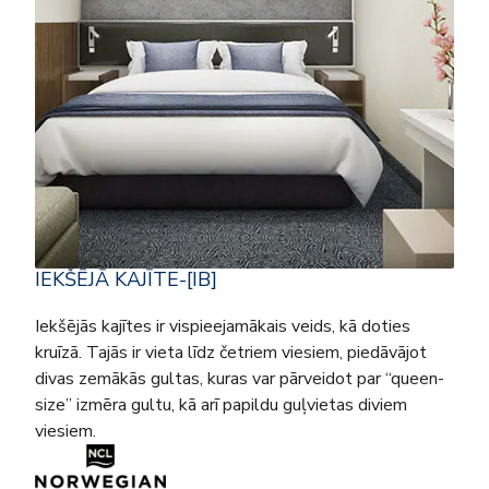
IEKŠĒJĀ KAJĪTE-[IB]
Iekšējās kajītes ir vispieejamākais veids, kā doties
kruīzā. Tajās ir vieta līdz četriem viesiem, piedāvājot
divas zemākās gultas, kuras var pārveidot par “queen-
size” izmēra gultu, kā arī papildu guļvietas diviem
viesiem.