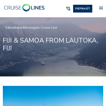
menu
phone_in_talk
PIEPRASĪT
Sākumlapa
Norwegian Cruise Line
FIJI & SAMOA FROM LAUTOKA,
FIJI
Enjoy