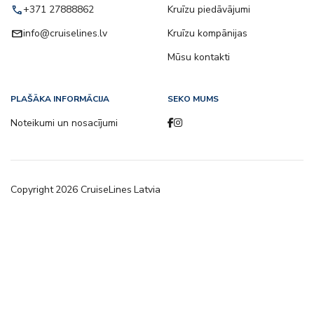
call
+371 27888862
Kruīzu piedāvājumi
email
info@cruiselines.lv
Kruīzu kompānijas
Mūsu kontakti
PLAŠĀKA INFORMĀCIJA
SEKO MUMS
Noteikumi un nosacījumi
Copyright
2026
CruiseLines Latvia