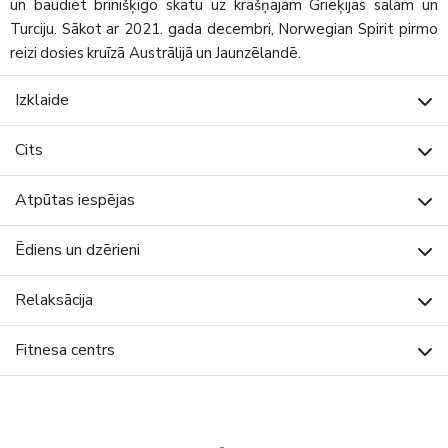
un baudiet brīnišķīgo skatu uz krāšņajām Grieķijas salām un
Turciju. Sākot ar 2021. gada decembri, Norwegian Spirit pirmo
reizi dosies kruīzā Austrālijā un Jaunzēlandē.
Izklaide
Cits
Atpūtas iespējas
Ēdiens un dzērieni
Relaksācija
Fitnesa centrs