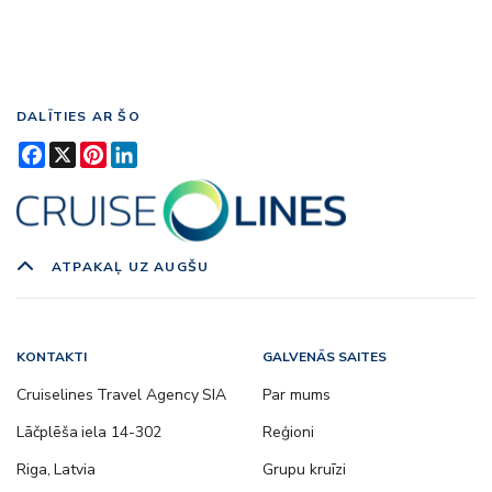
DALĪTIES AR ŠO
Facebook
X
Pinterest
LinkedIn
ATPAKAĻ UZ AUGŠU
KONTAKTI
GALVENĀS SAITES
Cruiselines Travel Agency SIA
Par mums
Lāčplēša iela 14-302
Reģioni
Riga, Latvia
Grupu kruīzi