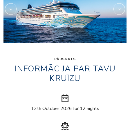
PĀRSKATS
INFORMĀCIJA PAR TAVU
KRUĪZU
date_range
12th October 2026 for 12 nights
directions_boat