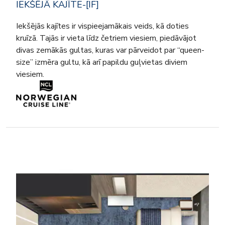
IEKŠĒJĀ KAJĪTE-[IF]
Iekšējās kajītes ir vispieejamākais veids, kā doties
kruīzā. Tajās ir vieta līdz četriem viesiem, piedāvājot
divas zemākās gultas, kuras var pārveidot par “queen-
size” izmēra gultu, kā arī papildu guļvietas diviem
viesiem.