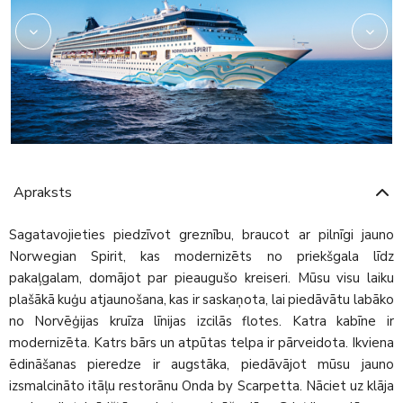
Apraksts
Sagatavojieties piedzīvot greznību, braucot ar pilnīgi jauno
Norwegian Spirit, kas modernizēts no priekšgala līdz
pakaļgalam, domājot par pieaugušo kreiseri. Mūsu visu laiku
plašākā kuģu atjaunošana, kas ir saskaņota, lai piedāvātu labāko
no Norvēģijas kruīza līnijas izcilās flotes. Katra kabīne ir
modernizēta. Katrs bārs un atpūtas telpa ir pārveidota. Ikviena
ēdināšanas pieredze ir augstāka, piedāvājot mūsu jauno
izsmalcināto itāļu restorānu Onda by Scarpetta. Nāciet uz klāja