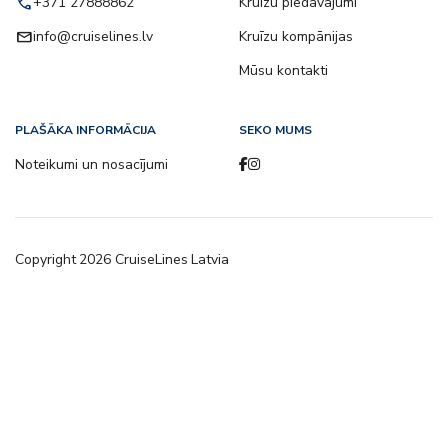
call
+371 27888862
Kruīzu piedāvājumi
email
info@cruiselines.lv
Kruīzu kompānijas
Mūsu kontakti
PLAŠĀKA INFORMĀCIJA
SEKO MUMS
Noteikumi un nosacījumi
Copyright
2026
CruiseLines Latvia