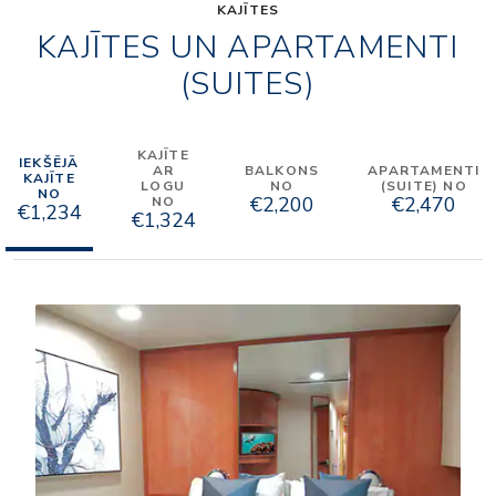
KAJĪTES
KAJĪTES UN APARTAMENTI
(SUITES)
KAJĪTE
IEKŠĒJĀ
AR
BALKONS
APARTAMENTI
KAJĪTE
LOGU
NO
(SUITE) NO
NO
€2,200
€2,470
NO
€1,234
€1,324