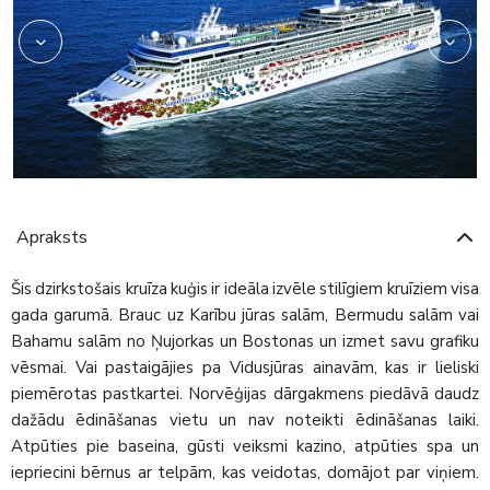
Apraksts
Šis dzirkstošais kruīza kuģis ir ideāla izvēle stilīgiem kruīziem visa
gada garumā. Brauc uz Karību jūras salām, Bermudu salām vai
Bahamu salām no Ņujorkas un Bostonas un izmet savu grafiku
vēsmai. Vai pastaigājies pa Vidusjūras ainavām, kas ir lieliski
piemērotas pastkartei. Norvēģijas dārgakmens piedāvā daudz
dažādu ēdināšanas vietu un nav noteikti ēdināšanas laiki.
Atpūties pie baseina, gūsti veiksmi kazino, atpūties spa un
iepriecini bērnus ar telpām, kas veidotas, domājot par viņiem.