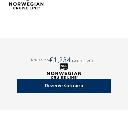
€1,234
Kruīzs no
PAR CILVĒKU
Rezervē šo kruīzu