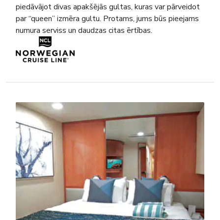
piedāvājot divas apakšējās gultas, kuras var pārveidot
par “queen” izmēra gultu. Protams, jums būs pieejams
numura serviss un daudzas citas ērtības.