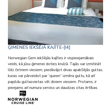
ĢIMENES IEKŠĒJĀ KAJĪTE-[I4]
Norwegian Gem iekšējās kajītes ir vispieejamākais
veids, kā jūsu ģimenei doties kruīzā. Tajās var izmitināt
līdz četriem viesiem, piedāvājot divas apakšējās gultas,
kuras var pārveidot par “queen” izmēra gultu, kā arī
papildu gultasvietas vēl diviem viesiem. Protams, ir
pieejams arī numura serviss un daudzas citas ērtības.