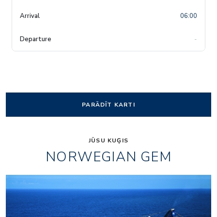
06:00
-
PARĀDĪT KARTI
JŪSU KUĢIS
NORWEGIAN GEM
La