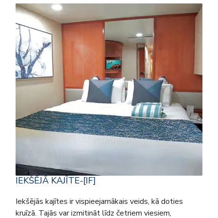
IEKŠĒJĀ KAJĪTE-[IF]
Iekšējās kajītes ir vispieejamākais veids, kā doties
kruīzā. Tajās var izmitināt līdz četriem viesiem,