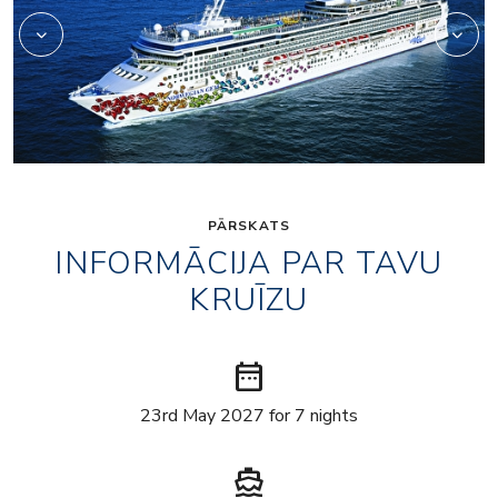
PĀRSKATS
INFORMĀCIJA PAR TAVU
KRUĪZU
date_range
23rd May 2027 for 7 nights
directions_boat