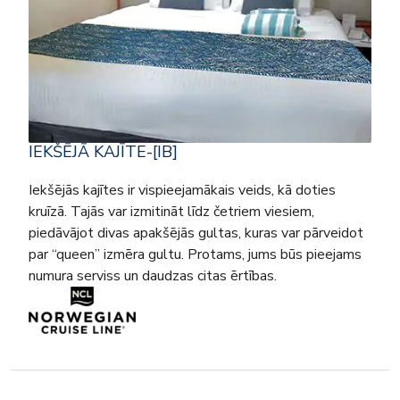
IEKŠĒJĀ KAJĪTE-[IB]
Iekšējās kajītes ir vispieejamākais veids, kā doties
kruīzā. Tajās var izmitināt līdz četriem viesiem,
piedāvājot divas apakšējās gultas, kuras var pārveidot
par “queen” izmēra gultu. Protams, jums būs pieejams
numura serviss un daudzas citas ērtības.