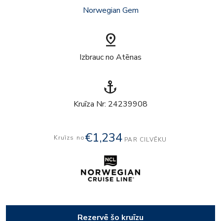
Norwegian Gem
pin_drop
Izbrauc no Atēnas
anchor
Kruīza Nr: 24239908
€1,234
Kruīzs no
PAR CILVĒKU
Rezervē šo kruīzu