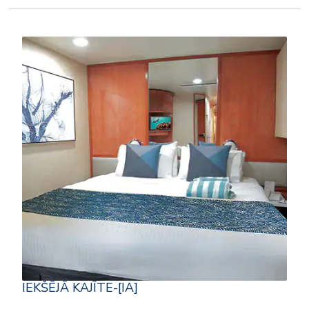
IEKŠĒJĀ KAJĪTE-[IA]