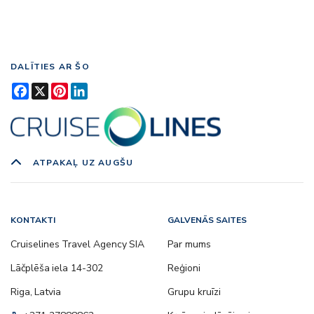
DALĪTIES AR ŠO
Facebook
X
Pinterest
LinkedIn
ATPAKAĻ UZ AUGŠU
KONTAKTI
GALVENĀS SAITES
Cruiselines Travel Agency SIA
Par mums
Lāčplēša iela 14-302
Reģioni
Riga, Latvia
Grupu kruīzi