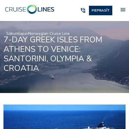
menu
phone_in_talk
PIEPRASĪT
Sākumlapa
Norwegian Cruise Line
7-DAY GREEK ISLES FROM
ATHENS TO VENICE:
SANTORINI, OLYMPIA &
CROATIA
La