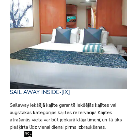
SAIL AWAY INSIDE-[IX]
Sailaway iekšējā kajīte garantē iekšējās kajītes vai
augstākas kategorijas kajītes rezervāciju! Kajītes
atrašanās vieta var būt jebkurā klāja līmenī, un tā tiks
piešķirta līdz vienai dienai pirms izbraukšanas.