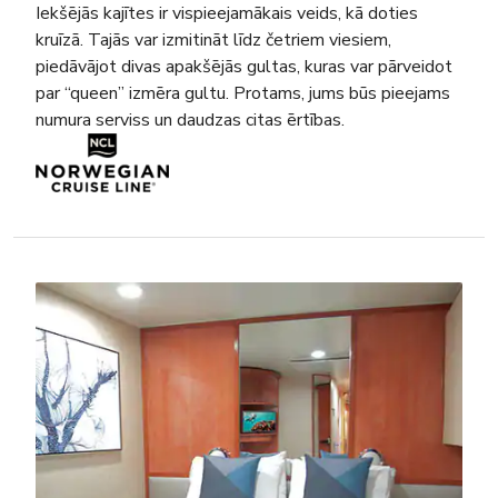
Iekšējās kajītes ir vispieejamākais veids, kā doties
kruīzā. Tajās var izmitināt līdz četriem viesiem,
piedāvājot divas apakšējās gultas, kuras var pārveidot
par “queen” izmēra gultu. Protams, jums būs pieejams
numura serviss un daudzas citas ērtības.