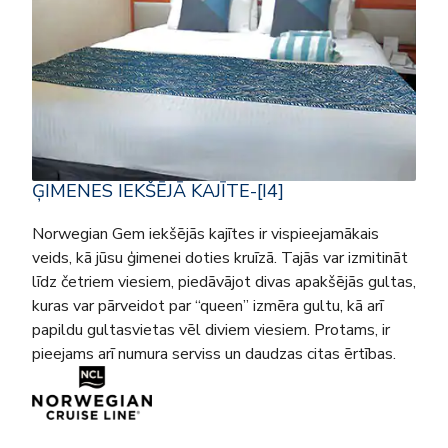
ĢIMENES IEKŠĒJĀ KAJĪTE-[I4]
Norwegian Gem iekšējās kajītes ir vispieejamākais
veids, kā jūsu ģimenei doties kruīzā. Tajās var izmitināt
līdz četriem viesiem, piedāvājot divas apakšējās gultas,
kuras var pārveidot par “queen” izmēra gultu, kā arī
papildu gultasvietas vēl diviem viesiem. Protams, ir
pieejams arī numura serviss un daudzas citas ērtības.