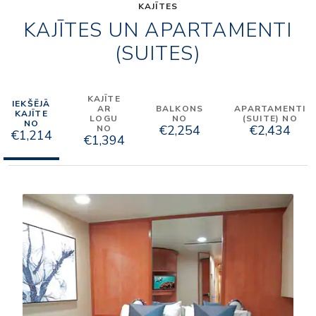
KAJĪTES
KAJĪTES UN APARTAMENTI
(SUITES)
KAJĪTE
IEKŠĒJĀ
AR
BALKONS
APARTAMENTI
KAJĪTE
LOGU
NO
(SUITE) NO
NO
€2,254
€2,434
NO
€1,214
€1,394