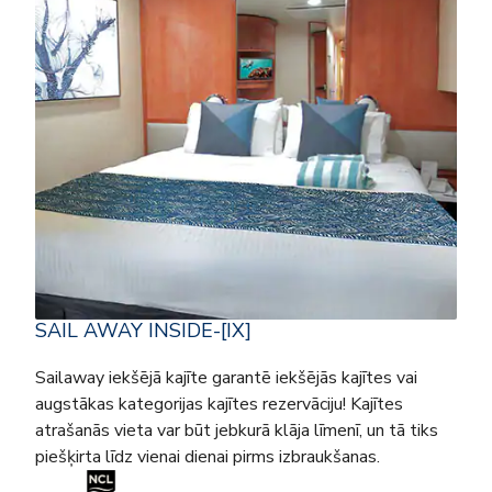
SAIL AWAY INSIDE-[IX]
Sailaway iekšējā kajīte garantē iekšējās kajītes vai
augstākas kategorijas kajītes rezervāciju! Kajītes
atrašanās vieta var būt jebkurā klāja līmenī, un tā tiks
piešķirta līdz vienai dienai pirms izbraukšanas.