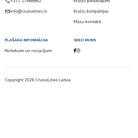
call
+371 27888862
Kruīzu piedāvājumi
email
info@cruiselines.lv
Kruīzu kompānijas
Mūsu kontakti
PLAŠĀKA INFORMĀCIJA
SEKO MUMS
Noteikumi un nosacījumi
Copyright
2026
CruiseLines Latvia