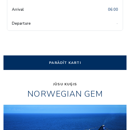
06:00
-
PARĀDĪT KARTI
JŪSU KUĢIS
NORWEGIAN GEM
La