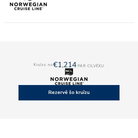
€1,214
Kruīzs no
PAR CILVĒKU
Rezervē šo kruīzu