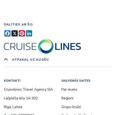
DALĪTIES AR ŠO
Facebook
X
Pinterest
LinkedIn
ATPAKAĻ UZ AUGŠU
KONTAKTI
GALVENĀS SAITES
Cruiselines Travel Agency SIA
Par mums
Lāčplēša iela 14-302
Reģioni
Riga, Latvia
Grupu kruīzi