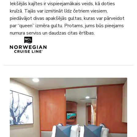
Iekšējās kajītes ir vispieejamākais veids, kā doties
kruīzā. Tajās var izmitināt līdz četriem viesiem,
piedāvājot divas apakšējās gultas, kuras var pārveidot
par “queen” izmēra gultu. Protams, jums būs pieejams
numura serviss un daudzas citas ērtības.