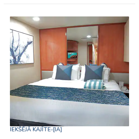
IEKŠĒJĀ KAJĪTE-[IA]