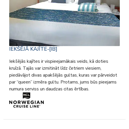
IEKŠĒJĀ KAJĪTE-[IB]
Iekšējās kajītes ir vispieejamākais veids, kā doties
kruīzā. Tajās var izmitināt līdz četriem viesiem,
piedāvājot divas apakšējās gultas, kuras var pārveidot
par “queen” izmēra gultu. Protams, jums būs pieejams
numura serviss un daudzas citas ērtības.