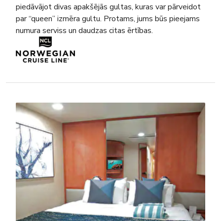
piedāvājot divas apakšējās gultas, kuras var pārveidot
par “queen” izmēra gultu. Protams, jums būs pieejams
numura serviss un daudzas citas ērtības.