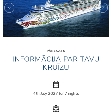
PĀRSKATS
INFORMĀCIJA PAR TAVU
KRUĪZU
date_range
4th July 2027 for 7 nights
directions_boat