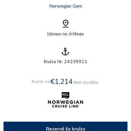
Norwegian Gem
pin_drop
Izbrauc no Atēnas
anchor
Kruīza Nr: 24239911
€1,214
Kruīzs no
PAR CILVĒKU
Rezervē šo kruīzu