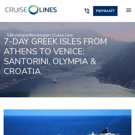
menu
phone_in_talk
PIEPRASĪT
Sākumlapa
Norwegian Cruise Line
7-DAY GREEK ISLES FROM
ATHENS TO VENICE:
SANTORINI, OLYMPIA &
CROATIA
La