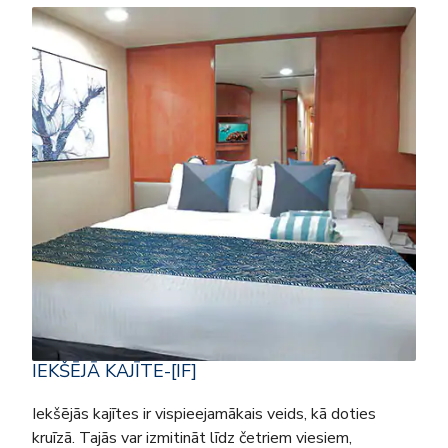
IEKŠĒJĀ KAJĪTE-[IF]
Iekšējās kajītes ir vispieejamākais veids, kā doties
kruīzā. Tajās var izmitināt līdz četriem viesiem,