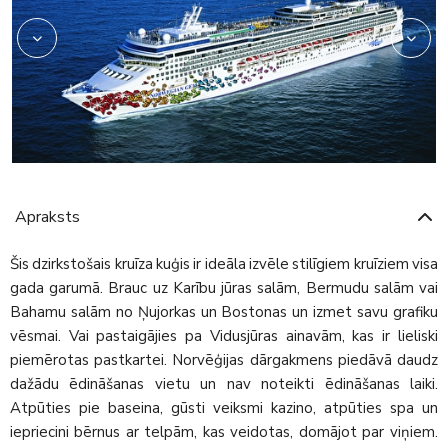
Apraksts
Šis dzirkstošais kruīza kuģis ir ideāla izvēle stilīgiem kruīziem visa
gada garumā. Brauc uz Karību jūras salām, Bermudu salām vai
Bahamu salām no Ņujorkas un Bostonas un izmet savu grafiku
vēsmai. Vai pastaigājies pa Vidusjūras ainavām, kas ir lieliski
piemērotas pastkartei. Norvēģijas dārgakmens piedāvā daudz
dažādu ēdināšanas vietu un nav noteikti ēdināšanas laiki.
Atpūties pie baseina, gūsti veiksmi kazino, atpūties spa un
iepriecini bērnus ar telpām, kas veidotas, domājot par viņiem.