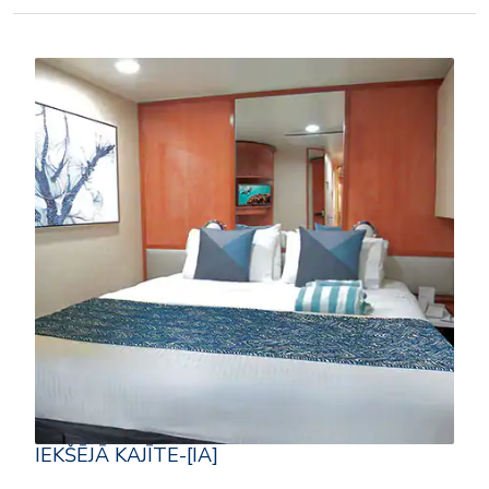
IEKŠĒJĀ KAJĪTE-[IA]