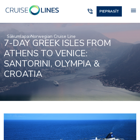
menu
phone_in_talk
PIEPRASĪT
Sākumlapa
Norwegian Cruise Line
7-DAY GREEK ISLES FROM
ATHENS TO VENICE:
SANTORINI, OLYMPIA &
CROATIA
La