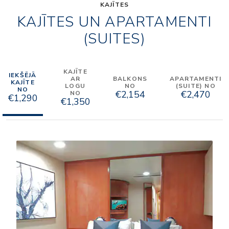
KAJĪTES
KAJĪTES UN APARTAMENTI
(SUITES)
KAJĪTE
IEKŠĒJĀ
AR
BALKONS
APARTAMENTI
KAJĪTE
LOGU
NO
(SUITE) NO
NO
€2,154
€2,470
NO
€1,290
€1,350