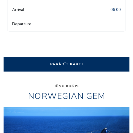
06:00
-
PARĀDĪT KARTI
JŪSU KUĢIS
NORWEGIAN GEM
La