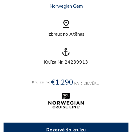
Norwegian Gem
pin_drop
Izbrauc no Atēnas
anchor
Kruīza Nr: 24239913
€1,290
Kruīzs no
PAR CILVĒKU
Rezervē šo kruīzu