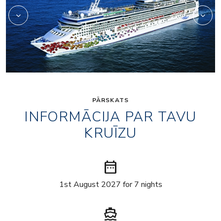
PĀRSKATS
INFORMĀCIJA PAR TAVU
KRUĪZU
date_range
1st August 2027 for 7 nights
directions_boat