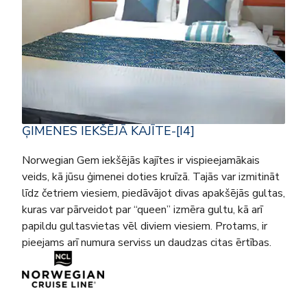
ĢIMENES IEKŠĒJĀ KAJĪTE-[I4]
Norwegian Gem iekšējās kajītes ir vispieejamākais
veids, kā jūsu ģimenei doties kruīzā. Tajās var izmitināt
līdz četriem viesiem, piedāvājot divas apakšējās gultas,
kuras var pārveidot par “queen” izmēra gultu, kā arī
papildu gultasvietas vēl diviem viesiem. Protams, ir
pieejams arī numura serviss un daudzas citas ērtības.