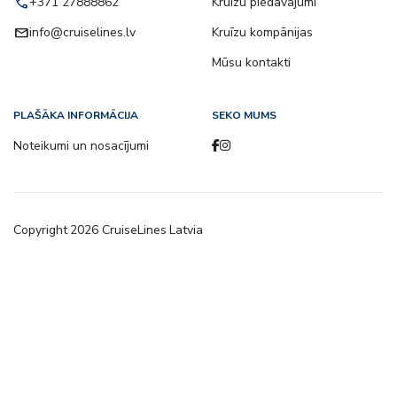
call
+371 27888862
Kruīzu piedāvājumi
email
info@cruiselines.lv
Kruīzu kompānijas
Mūsu kontakti
PLAŠĀKA INFORMĀCIJA
SEKO MUMS
Noteikumi un nosacījumi
Copyright
2026
CruiseLines Latvia