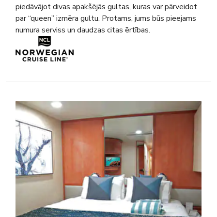
piedāvājot divas apakšējās gultas, kuras var pārveidot
par “queen” izmēra gultu. Protams, jums būs pieejams
numura serviss un daudzas citas ērtības.