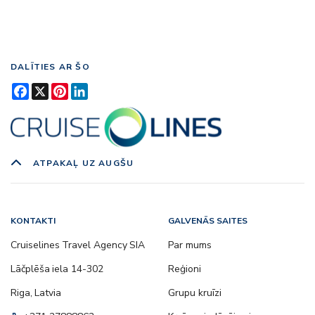
DALĪTIES AR ŠO
Facebook
X
Pinterest
LinkedIn
ATPAKAĻ UZ AUGŠU
KONTAKTI
GALVENĀS SAITES
Cruiselines Travel Agency SIA
Par mums
Lāčplēša iela 14-302
Reģioni
Riga, Latvia
Grupu kruīzi