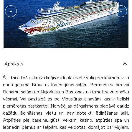
Apraksts
Šis dzirkstošais kruīza kuģis ir ideāla izvēle stilīgiem kruīziem visa
gada garumā. Brauc uz Karību jūras salām, Bermudu salām vai
Bahamu salām no Ņujorkas un Bostonas un izmet savu grafiku
vēsmai. Vai pastaigājies pa Vidusjūras ainavām, kas ir lieliski
piemērotas pastkartei. Norvēģijas dārgakmens piedāvā daudz
dažādu ēdināšanas vietu un nav noteikti ēdināšanas laiki.
Atpūties pie baseina, gūsti veiksmi kazino, atpūties spa un
iepriecini bērnus ar telpām, kas veidotas, domājot par viņiem.