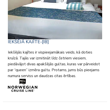
IEKŠĒJĀ KAJĪTE-[IB]
Iekšējās kajītes ir vispieejamākais veids, kā doties
kruīzā. Tajās var izmitināt līdz četriem viesiem,
piedāvājot divas apakšējās gultas, kuras var pārveidot
par “queen” izmēra gultu. Protams, jums būs pieejams
numura serviss un daudzas citas ērtības.