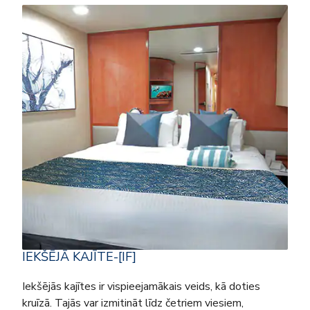
IEKŠĒJĀ KAJĪTE-[IF]
Iekšējās kajītes ir vispieejamākais veids, kā doties
kruīzā. Tajās var izmitināt līdz četriem viesiem,