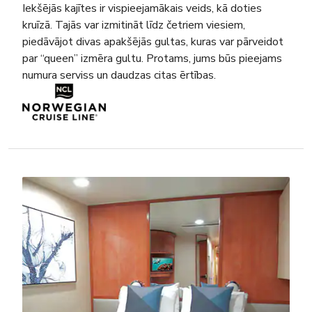
Iekšējās kajītes ir vispieejamākais veids, kā doties
kruīzā. Tajās var izmitināt līdz četriem viesiem,
piedāvājot divas apakšējās gultas, kuras var pārveidot
par “queen” izmēra gultu. Protams, jums būs pieejams
numura serviss un daudzas citas ērtības.