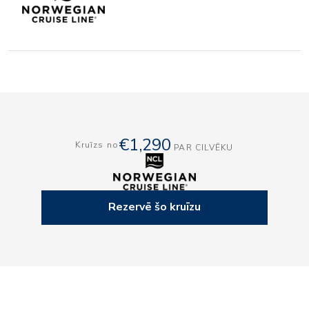
€1,290
Kruīzs no
PAR CILVĒKU
Rezervē šo kruīzu