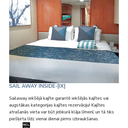
SAIL AWAY INSIDE-[IX]
Sailaway iekšējā kajīte garantē iekšējās kajītes vai
augstākas kategorijas kajītes rezervāciju! Kajītes
atrašanās vieta var būt jebkurā klāja līmenī, un tā tiks
piešķirta līdz vienai dienai pirms izbraukšanas.