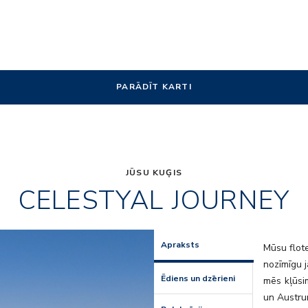
PARĀDĪT KARTI
JŪSU KUĢIS
CELESTYAL JOURNEY
Θeatro_de
Apraksts
Mūsu flote
nozīmīgu j
Ēdiens un dzērieni
mēs kļūsim
un Austru