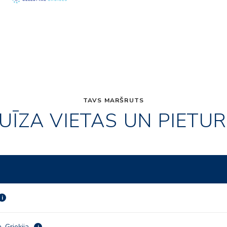
TAVS MARŠRUTS
UĪZA VIETAS UN PIETU
i
a, Grieķija
i