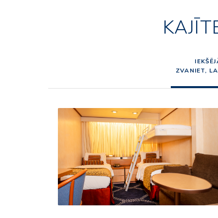
KAJĪT
IEKŠĒJ
ZVANIET, L