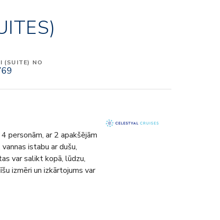
UITES)
 (SUITE) NO
769
dz 4 personām, ar 2 apakšējām
, vannas istabu ar dušu,
as var salikt kopā, lūdzu,
jīšu izmēri un izkārtojums var