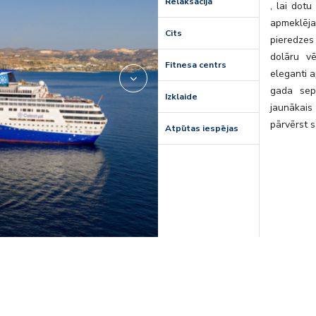
Relaksācija
, lai dot
apmeklēj
Cits
pieredzes
dolāru vē
Fitnesa centrs
eleganti a
gada sept
Izklaide
jaunākais
pārvērst s
Atpūtas iespējas