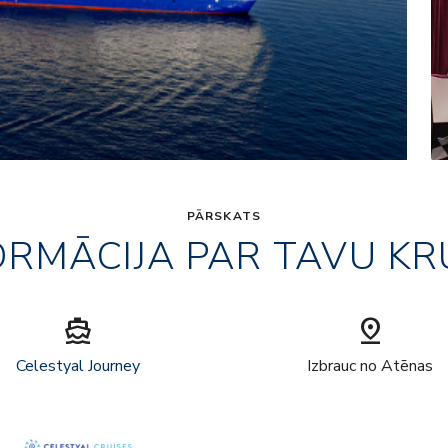
PĀRSKATS
ORMĀCIJA PAR TAVU KR
directions_boat
pin_drop
Celestyal Journey
Izbrauc no Atēnas