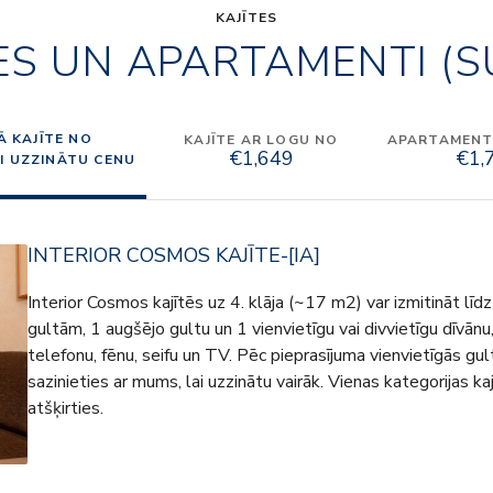
KAJĪTES
ES UN APARTAMENTI (S
Ā KAJĪTE NO
KAJĪTE AR LOGU NO
APARTAMENTI
€1,649
€1,
AI UZZINĀTU CENU
INTERIOR COSMOS KAJĪTE-[IA]
Interior Cosmos kajītēs uz 4. klāja (~17 m2) var izmitināt lī
gultām, 1 augšējo gultu un 1 vienvietīgu vai divvietīgu dīvānu
telefonu, fēnu, seifu un TV. Pēc pieprasījuma vienvietīgās gult
sazinieties ar mums, lai uzzinātu vairāk. Vienas kategorijas ka
atšķirties.