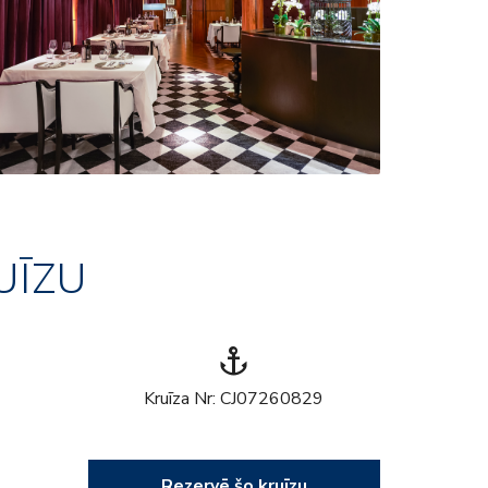
UĪZU
anchor
Kruīza Nr: CJ07260829
Rezervē šo kruīzu