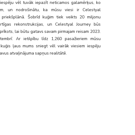
u iespēju vēl tuvāk iepazīt neticamos galamērķus, ko
am, un nodrošinātu, ka mūsu viesi ir Celestyal
 priekšplānā. Šobrīd kuģim tiek veikts 20 miljonu
rtīgas rekonstrukcijas, un Celestyal Journey būs
prīkots, lai būtu gatavs savam pirmajam reisam 2023.
embrī. Ar ietilpību līdz 1,260 pasažieriem mūsu
 kuģis ļaus mums sniegt vēl vairāk viesiem iespēju
avus atvaļinājuma sapņus realitātē.