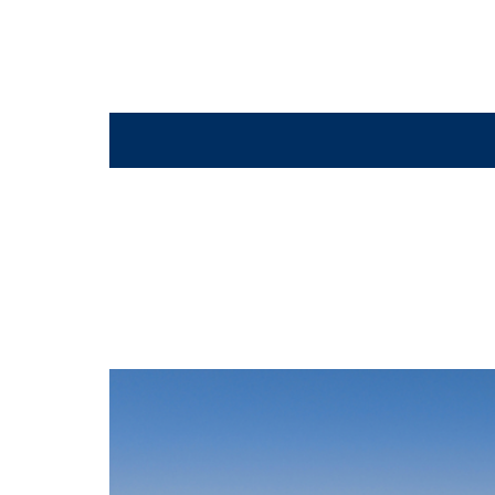
TheGrill_deck8_35