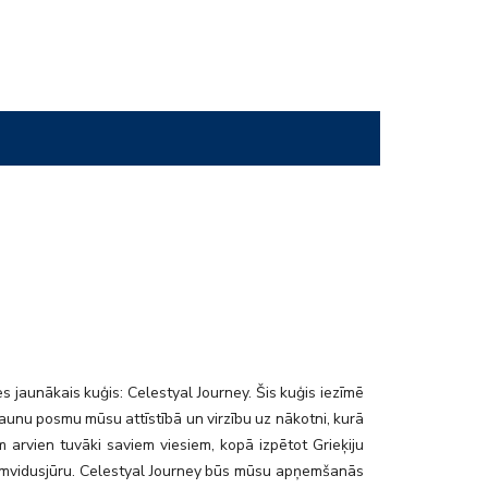
ck7_3
s jaunākais kuģis: Celestyal Journey. Šis kuģis iezīmē
aunu posmu mūsu attīstībā un virzību uz nākotni, kurā
 arvien tuvāki saviem viesiem, kopā izpētot Grieķiju
mvidusjūru. Celestyal Journey būs mūsu apņemšanās