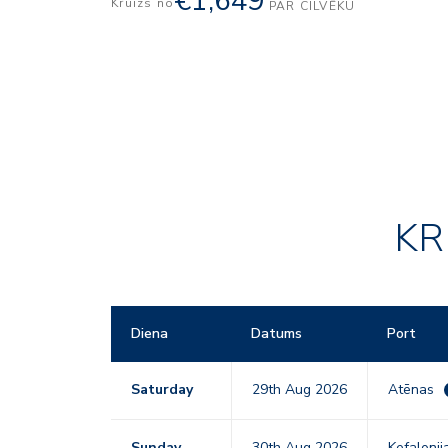
€1,649
Kruīzs no
PAR CILVĒKU
KR
Diena
Datums
Port
Saturday
29th Aug 2026
Atēnas
Sunday
30th Aug 2026
Kefalonij