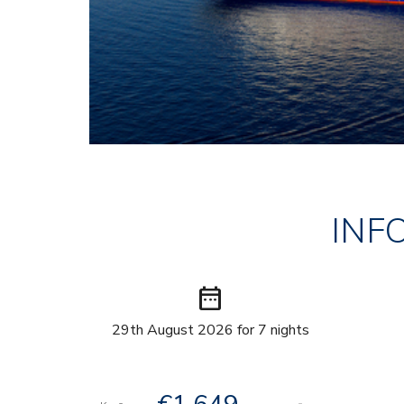
INF
date_range
29th August 2026 for 7 nights