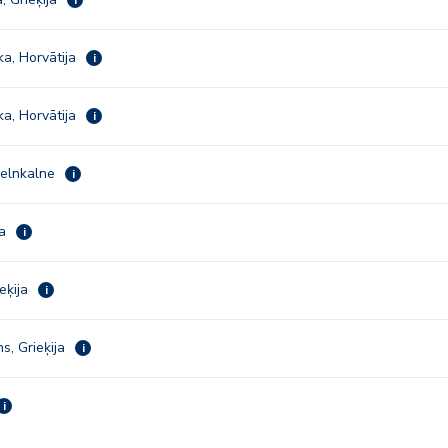
a, Horvātija
i
a, Horvātija
i
Melnkalne
i
ja
i
ieķija
i
s, Grieķija
i
i