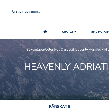
phone_in_talk
+371 27888862
KRUĪZI
GRUPU KRU
Sākumlapa
Celestyal Cruises
Heavenly Adriatic,7 Ni
HEAVENLY ADRIATI
PĀRSKATS