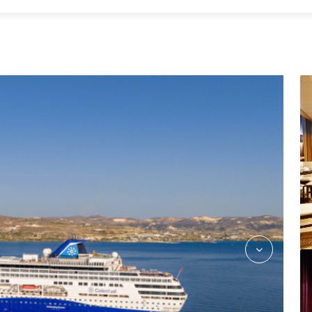
TheGrill_deck8_35