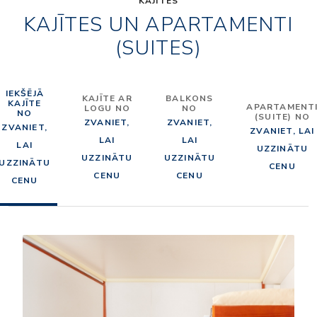
KAJĪTES
KAJĪTES UN APARTAMENTI
(SUITES)
IEKŠĒJĀ
KAJĪTE AR
BALKONS
KAJĪTE
APARTAMENT
LOGU NO
NO
NO
(SUITE) NO
ZVANIET,
ZVANIET,
ZVANIET,
ZVANIET, LAI
LAI
LAI
LAI
UZZINĀTU
UZZINĀTU
UZZINĀTU
UZZINĀTU
CENU
CENU
CENU
CENU