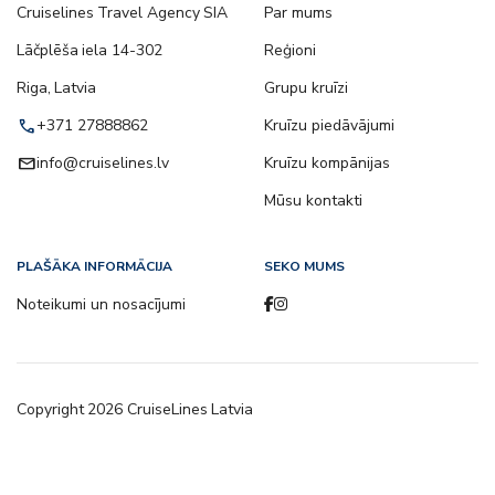
Cruiselines Travel Agency SIA
Par mums
Lāčplēša iela 14-302
Reģioni
Riga, Latvia
Grupu kruīzi
call
+371 27888862
Kruīzu piedāvājumi
email
info@cruiselines.lv
Kruīzu kompānijas
Mūsu kontakti
PLAŠĀKA INFORMĀCIJA
SEKO MUMS
Noteikumi un nosacījumi
Copyright
2026
CruiseLines Latvia