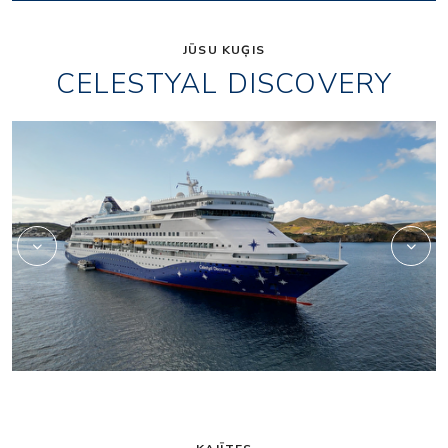
JŪSU KUĢIS
CELESTYAL DISCOVERY
-02
Discovery-Patmos-03