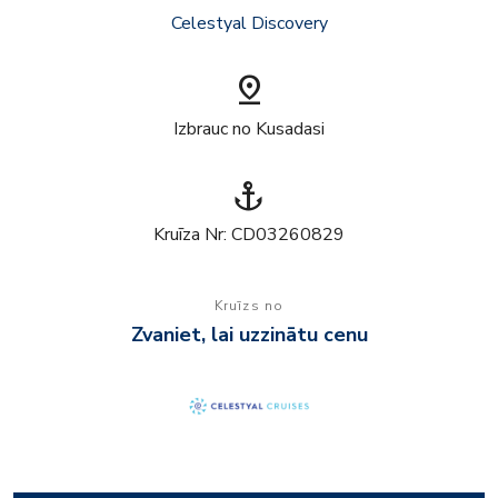
Celestyal Discovery
pin_drop
Izbrauc no Kusadasi
anchor
Kruīza Nr: CD03260829
Kruīzs no
Zvaniet, lai uzzinātu cenu