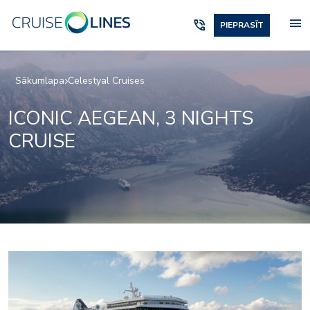
menu
phone_in_talk
PIEPRASĪT
Sākumlapa
Celestyal Cruises
ICONIC AEGEAN, 3 NIGHTS
CRUISE
-02
Discovery-Patmos-03