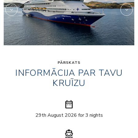
PĀRSKATS
INFORMĀCIJA PAR TAVU
KRUĪZU
date_range
29th August 2026 for 3 nights
directions_boat