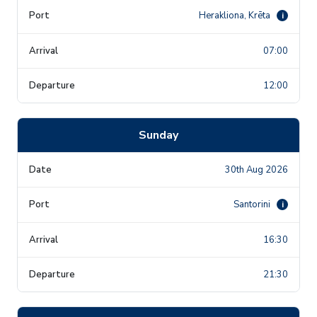
Herakliona, Krēta
i
07:00
12:00
Sunday
30th Aug 2026
Santorini
i
16:30
21:30