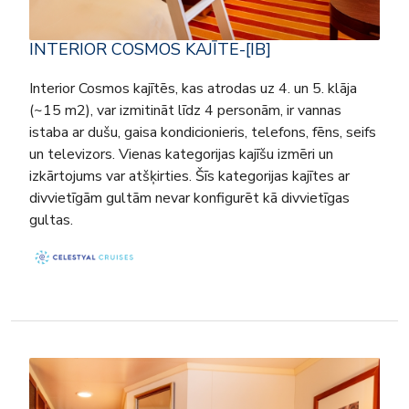
INTERIOR COSMOS KAJĪTE-[IB]
Interior Cosmos kajītēs, kas atrodas uz 4. un 5. klāja
(~15 m2), var izmitināt līdz 4 personām, ir vannas
istaba ar dušu, gaisa kondicionieris, telefons, fēns, seifs
un televizors. Vienas kategorijas kajīšu izmēri un
izkārtojums var atšķirties. Šīs kategorijas kajītes ar
divvietīgām gultām nevar konfigurēt kā divvietīgas
gultas.