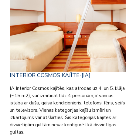
INTERIOR COSMOS KAJĪTE-[IA]
IA Interior Cosmos kajītēs, kas atrodas uz 4. un 5. klāja
(~15 m2), var izmitināt līdz 4 personām, ir vannas
istaba ar dušu, gaisa kondicionieris, telefons, fēns, seifs
un televizors. Vienas kategorijas kajīšu izmēri un
izkārtojums var atšķirties. Šīs kategorijas kajītes ar
divvietīgām gultām nevar konfigurēt kā divvietīgas
gultas.