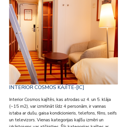
INTERIOR COSMOS KAJĪTE-[IC]
Interior Cosmos kajītēs, kas atrodas uz 4. un 5. klāja
(~15 m2), var izmitināt līdz 4 personām, ir vannas
istaba ar dušu, gaisa kondicionieris, telefons, fēns, seifs
un televizors. Vienas kategorijas kajīšu izmēri un
izkārtojums var atšķirties. Šīs kategorijas kajītes ar