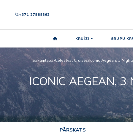
phone_in_talk
+371 27888862
KRUĪZI
GRUPU KRU
Sākumlapa
Celestyal Cruises
Iconic Aegean, 3 Night
ICONIC AEGEAN, 3
PĀRSKATS