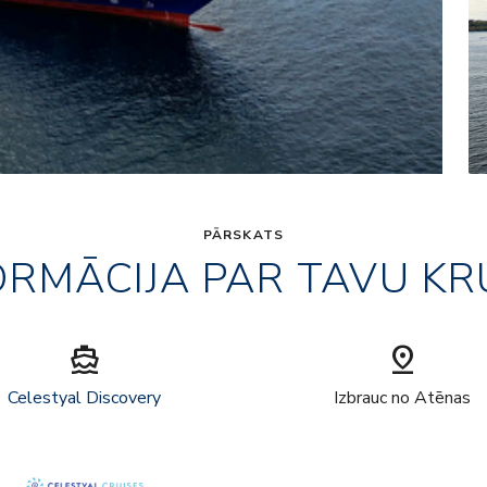
PĀRSKATS
ORMĀCIJA PAR TAVU KR
directions_boat
pin_drop
Celestyal Discovery
Izbrauc no Atēnas