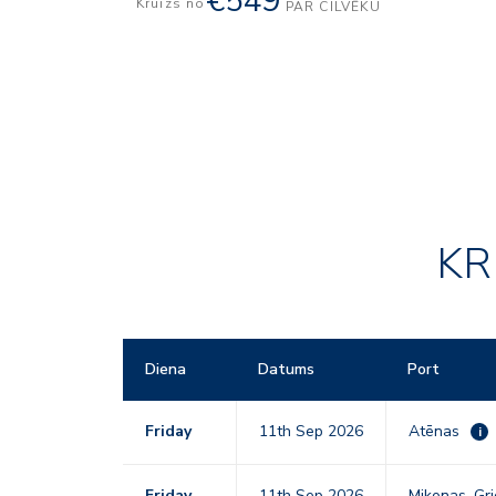
€549
Kruīzs no
PAR CILVĒKU
KR
Diena
Datums
Port
Friday
11th Sep 2026
Atēnas
i
Friday
11th Sep 2026
Mikonas, Gri