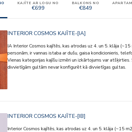
NO
KAJĪTE AR LOGU NO
BALKONS NO
APARTAME
€699
€849
INTERIOR COSMOS KAJĪTE-[IA]
IA Interior Cosmos kajītēs, kas atrodas uz 4. un 5. klāja (~15 
personām, ir vannas istaba ar dušu, gaisa kondicionieris, telefo
Vienas kategorijas kajīšu izmēri un izkārtojums var atšķirties. 
divvietīgām gultām nevar konfigurēt kā divvietīgas gultas.
INTERIOR COSMOS KAJĪTE-[IB]
Interior Cosmos kajītēs, kas atrodas uz 4. un 5. klāja (~15 m2)