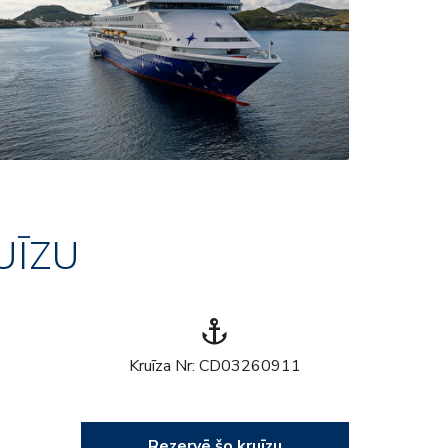
UĪZU
anchor
Kruīza Nr: CD03260911
Rezervē šo kruīzu