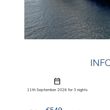
INF
date_range
11th September 2026 for 3 nights