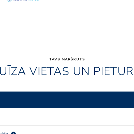
TAVS MARŠRUTS
UĪZA VIETAS UN PIETU
eķija
i