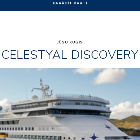
PARĀDĪT KARTI
JŪSU KUĢIS
CELESTYAL DISCOVERY