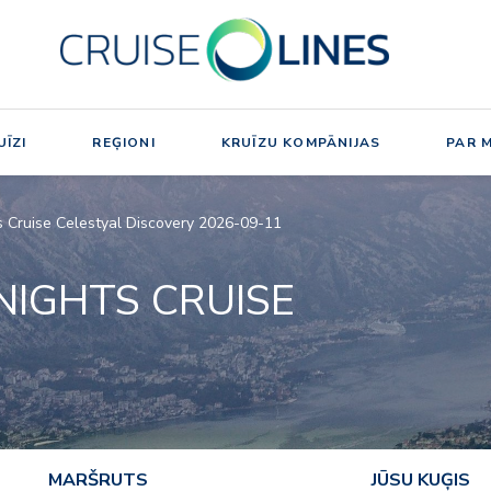
ĪZI
REĢIONI
KRUĪZU KOMPĀNIJAS
PAR 
s Cruise Celestyal Discovery 2026-09-11
 NIGHTS CRUISE
MARŠRUTS
JŪSU KUĢIS