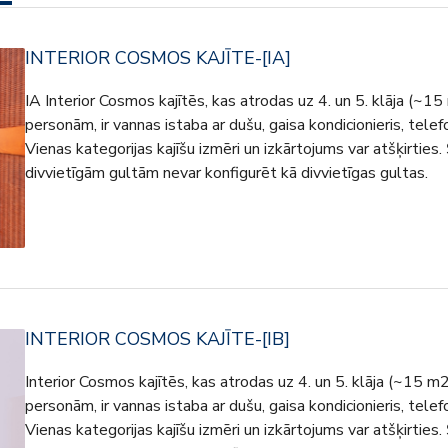
INTERIOR COSMOS KAJĪTE-[IA]
IA Interior Cosmos kajītēs, kas atrodas uz 4. un 5. klāja (~15 
personām, ir vannas istaba ar dušu, gaisa kondicionieris, telefo
Vienas kategorijas kajīšu izmēri un izkārtojums var atšķirties. 
divvietīgām gultām nevar konfigurēt kā divvietīgas gultas.
INTERIOR COSMOS KAJĪTE-[IB]
Interior Cosmos kajītēs, kas atrodas uz 4. un 5. klāja (~15 m2)
personām, ir vannas istaba ar dušu, gaisa kondicionieris, telefo
Vienas kategorijas kajīšu izmēri un izkārtojums var atšķirties. 