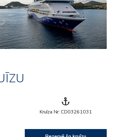
UĪZU
anchor
Kruīza Nr: CD03261031
Rezervē šo kruīzu