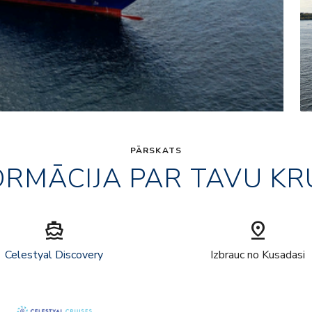
PĀRSKATS
ORMĀCIJA PAR TAVU KR
directions_boat
pin_drop
Celestyal Discovery
Izbrauc no Kusadasi