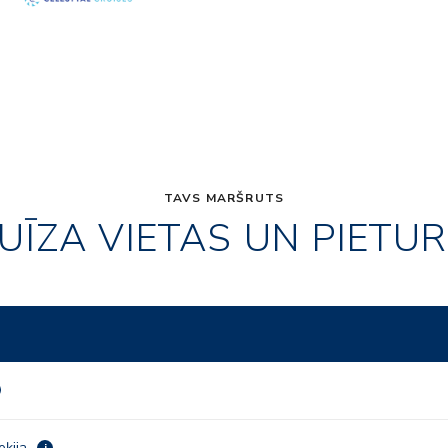
TAVS MARŠRUTS
UĪZA VIETAS UN PIETU
eķija
i