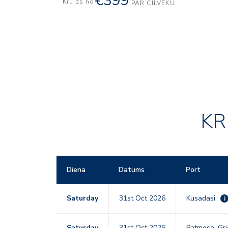
€399
Kruīzs no
PAR CILVĒKU
KR
Diena
Datums
Port
Saturday
31st Oct 2026
Kusadasi
i
Saturday
31st Oct 2026
Patmosa, Gri