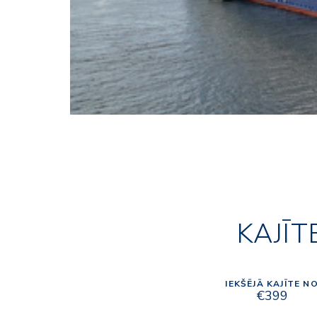
KAJĪT
IEKŠĒJĀ KAJĪTE N
€399