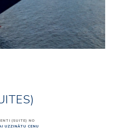
UITES)
NTI (SUITE) NO
LAI UZZINĀTU CENU