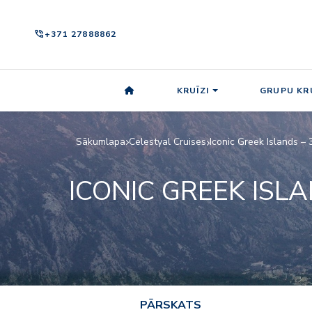
phone_in_talk
+371 27888862
KRUĪZI
GRUPU KRU
Sākumlapa
Celestyal Cruises
Iconic Greek Islands –
ICONIC GREEK ISL
PĀRSKATS