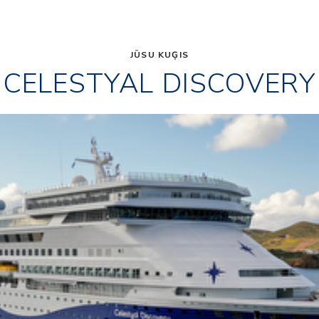
JŪSU KUĢIS
CELESTYAL DISCOVERY