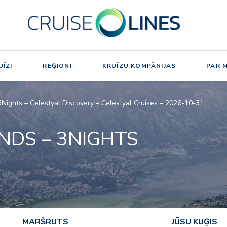
ĪZI
REĢIONI
KRUĪZU KOMPĀNIJAS
PAR 
 3Nights – Celestyal Discovery – Celestyal Cruises – 2026-10-31
ANDS – 3NIGHTS
MARŠRUTS
JŪSU KUĢIS