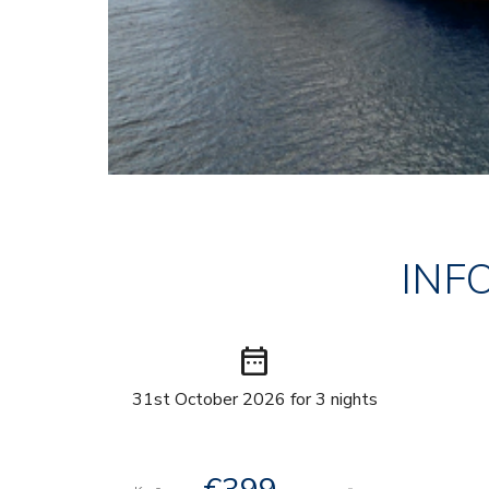
INF
date_range
31st October 2026 for 3 nights