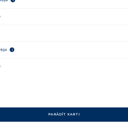
eķija
i
PARĀDĪT KARTI