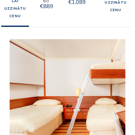
LAI
€1,089
NO
UZZINĀTU
€889
UZZINĀTU
CENU
CENU