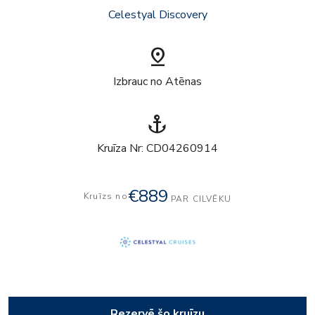
Celestyal Discovery
pin_drop
Izbrauc no Atēnas
anchor
Kruīza Nr: CD04260914
€889
Kruīzs no
PAR CILVĒKU
Rezervē šo kruīzu