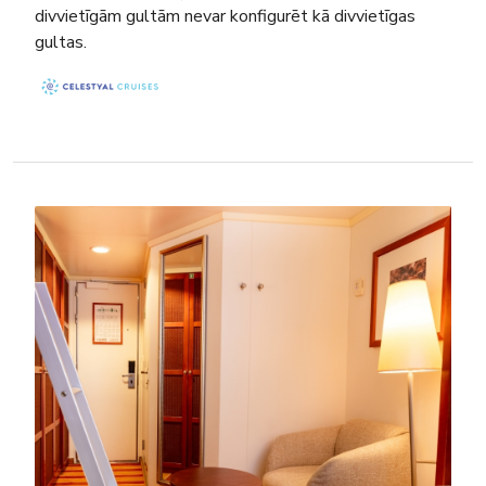
divvietīgām gultām nevar konfigurēt kā divvietīgas
gultas.