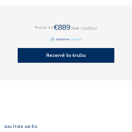
€889
Kruīzs no
PAR CILVĒKU
Rezervē šo kruīzu
DALĪTIES AR ŠO