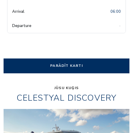
06:00
-
PARĀDĪT KARTI
JŪSU KUĢIS
CELESTYAL DISCOVERY
-02
Discovery-Patmos-03