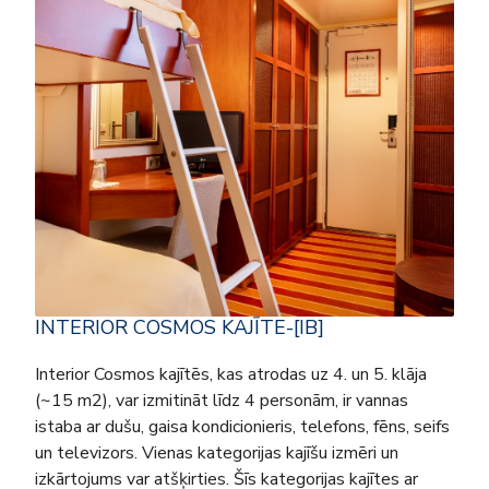
INTERIOR COSMOS KAJĪTE-[IB]
Interior Cosmos kajītēs, kas atrodas uz 4. un 5. klāja
(~15 m2), var izmitināt līdz 4 personām, ir vannas
istaba ar dušu, gaisa kondicionieris, telefons, fēns, seifs
un televizors. Vienas kategorijas kajīšu izmēri un
izkārtojums var atšķirties. Šīs kategorijas kajītes ar