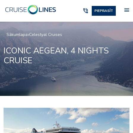
menu
phone_in_talk
PIEPRASĪT
Sākumlapa
Celestyal Cruises
ICONIC AEGEAN, 4 NIGHTS
CRUISE
-02
Discovery-Patmos-03