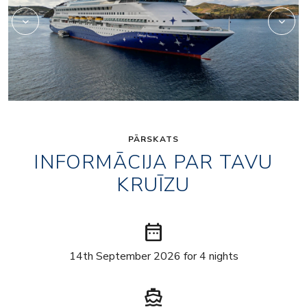
PĀRSKATS
INFORMĀCIJA PAR TAVU
KRUĪZU
date_range
14th September 2026 for 4 nights
directions_boat