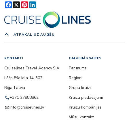
Facebook
X
Pinterest
LinkedIn
ATPAKAĻ UZ AUGŠU
KONTAKTI
GALVENĀS SAITES
Cruiselines Travel Agency SIA
Par mums
Lāčplēša iela 14-302
Reģioni
Riga, Latvia
Grupu kruīzi
call
+371 27888862
Kruīzu piedāvājumi
email
info@cruiselines.lv
Kruīzu kompānijas
Mūsu kontakti