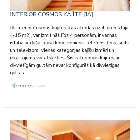
INTERIOR COSMOS KAJĪTE-[IA]
IA Interior Cosmos kajītēs, kas atrodas uz 4. un 5. klāja
(~15 m2), var izmitināt līdz 4 personām, ir vannas
istaba ar dušu, gaisa kondicionieris, telefons, fēns, seifs
un televizors. Vienas kategorijas kajīšu izmēri un
izkārtojums var atšķirties. Šīs kategorijas kajītes ar
divvietīgām gultām nevar konfigurēt kā divvietīgas
gultas.