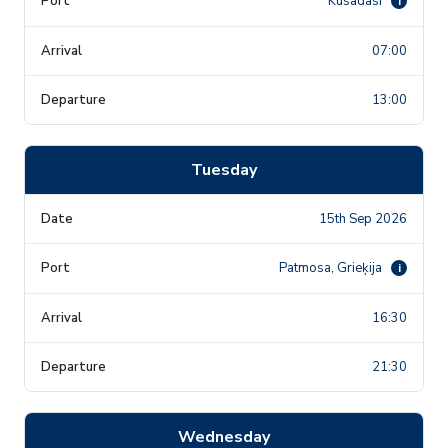
Kusadasi
i
07:00
13:00
Tuesday
15th Sep 2026
Patmosa, Grieķija
i
16:30
21:30
Wednesday