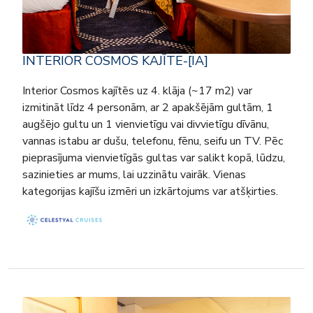
INTERIOR COSMOS KAJĪTE-[IA]
Interior Cosmos kajītēs uz 4. klāja (~17 m2) var
izmitināt līdz 4 personām, ar 2 apakšējām gultām, 1
augšējo gultu un 1 vienvietīgu vai divvietīgu dīvānu,
vannas istabu ar dušu, telefonu, fēnu, seifu un TV. Pēc
pieprasījuma vienvietīgās gultas var salikt kopā, lūdzu,
sazinieties ar mums, lai uzzinātu vairāk. Vienas
kategorijas kajīšu izmēri un izkārtojums var atšķirties.