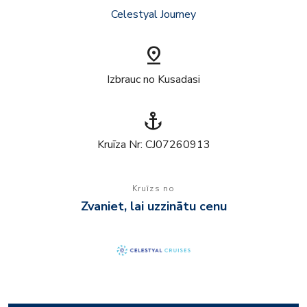
Celestyal Journey
pin_drop
Izbrauc no Kusadasi
anchor
Kruīza Nr: CJ07260913
Kruīzs no
Zvaniet, lai uzzinātu cenu