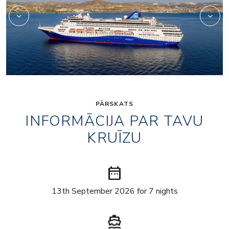
PĀRSKATS
INFORMĀCIJA PAR TAVU
KRUĪZU
date_range
13th September 2026 for 7 nights
directions_boat