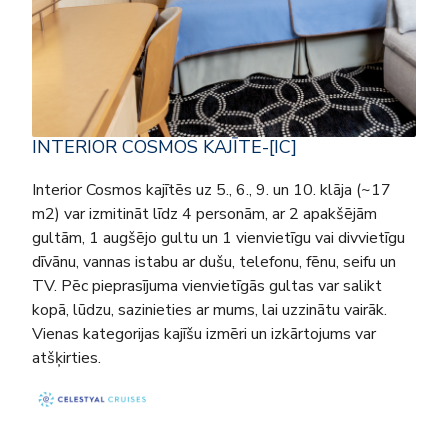
INTERIOR COSMOS KAJĪTE-[IC]
Interior Cosmos kajītēs uz 5., 6., 9. un 10. klāja (~17
m2) var izmitināt līdz 4 personām, ar 2 apakšējām
gultām, 1 augšējo gultu un 1 vienvietīgu vai divvietīgu
dīvānu, vannas istabu ar dušu, telefonu, fēnu, seifu un
TV. Pēc pieprasījuma vienvietīgās gultas var salikt
kopā, lūdzu, sazinieties ar mums, lai uzzinātu vairāk.
Vienas kategorijas kajīšu izmēri un izkārtojums var
atšķirties.