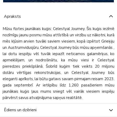
Apraksts
Mūsu flotes jaunākais kuģis: Celestyal Journey. Šis kuģis iezīmē
nozīmīgu jaunu posmu mūsu attīstībā un virzību uz nākotni, kurā
mēs kļūsim arvien tuvāki saviem viesiem, kopā izpētot Grieķiju
un Austrumvidusjūru. Celestyal Journey būs mūsu apņemšanās ,
lai dotu iespēju vēl tuvāk iepazīt neticamos galamērķus, ko
apmeklējam, un nodrošinātu, ka mūsu viesi ir Celestyal
pieredzes priekšplānā. Šobrīd kuģim tiek veikts 20 miljonu
dolāru vērtīgas rekonstrukcijas, un Celestyal Journey būs
eleganti aprīkots, lai būtu gatavs savam pirmajam reisam 2023.
gada septembrī. Ar ietilpību līdz 1,260 pasažieriem mūsu
jaunākais kuģis ļaus mums sniegt vēl vairāk viesiem iespēju
pārvērst savus atvaļinājuma sapņus realitātē.
Ēdiens un dzērieni