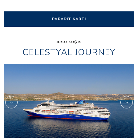
PARĀDĪT KARTI
JŪSU KUĢIS
CELESTYAL JOURNEY
Θeatro_deck7_3