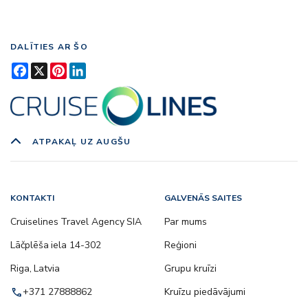
DALĪTIES AR ŠO
Facebook
X
Pinterest
LinkedIn
ATPAKAĻ UZ AUGŠU
KONTAKTI
GALVENĀS SAITES
Cruiselines Travel Agency SIA
Par mums
Lāčplēša iela 14-302
Reģioni
Riga, Latvia
Grupu kruīzi
call
+371 27888862
Kruīzu piedāvājumi