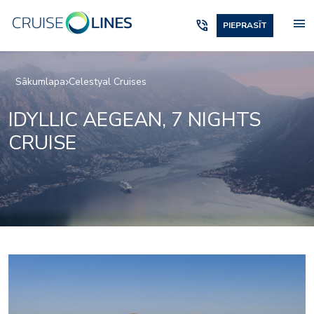
menu
phone_in_talk
PIEPRASĪT
Sākumlapa
Celestyal Cruises
IDYLLIC AEGEAN, 7 NIGHTS
CRUISE
Θeatro_deck7_3