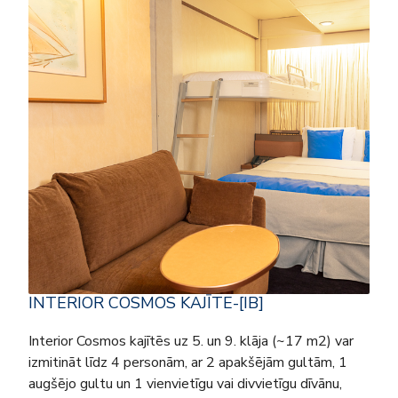
INTERIOR COSMOS KAJĪTE-[IB]
Interior Cosmos kajītēs uz 5. un 9. klāja (~17 m2) var
izmitināt līdz 4 personām, ar 2 apakšējām gultām, 1
augšējo gultu un 1 vienvietīgu vai divvietīgu dīvānu,