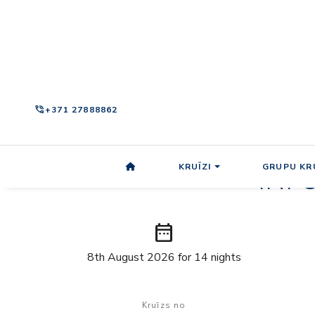
INF
date_range
8th August 2026 for 14 nights
Kruīzs no