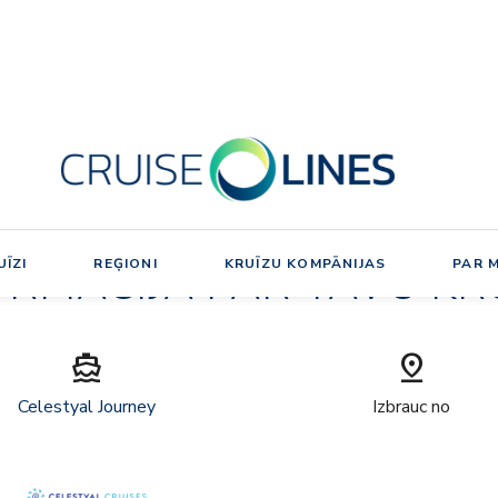
PĀRSKATS
ORMĀCIJA PAR TAVU KR
directions_boat
pin_drop
Celestyal Journey
Izbrauc no