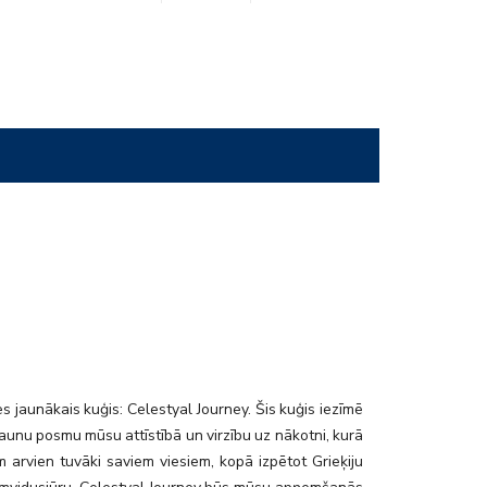
ck7_3
s jaunākais kuģis: Celestyal Journey. Šis kuģis iezīmē
aunu posmu mūsu attīstībā un virzību uz nākotni, kurā
 arvien tuvāki saviem viesiem, kopā izpētot Grieķiju