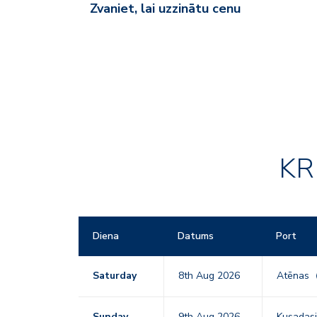
Zvaniet, lai uzzinātu cenu
KR
Diena
Datums
Port
Saturday
8th Aug 2026
Atēnas
Sunday
9th Aug 2026
Kusadas