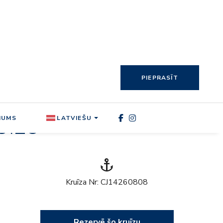
UĪZU
anchor
Kruīza Nr: CJ14260808
Rezervē šo kruīzu