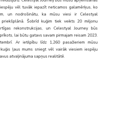
mvidusjūru. Celestyal Journey būs mūsu apņemšanās
u iespēju vēl tuvāk iepazīt neticamos galamērķus, ko
am, un nodrošinātu, ka mūsu viesi ir Celestyal
 priekšplānā. Šobrīd kuģim tiek veikts 20 miljonu
rtīgas rekonstrukcijas, un Celestyal Journey būs
prīkots, lai būtu gatavs savam pirmajam reisam 2023.
embrī. Ar ietilpību līdz 1,260 pasažieriem mūsu
 kuģis ļaus mums sniegt vēl vairāk viesiem iespēju
avus atvaļinājuma sapņus realitātē.