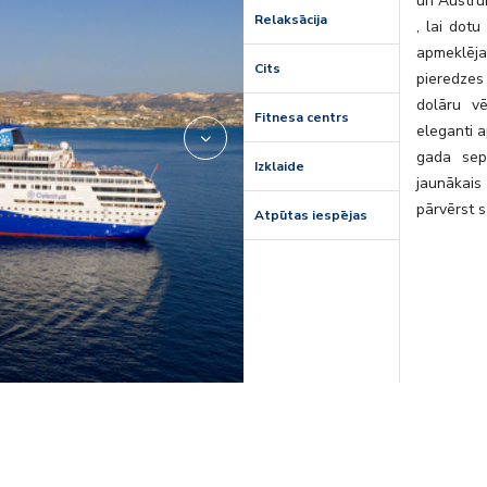
un Austru
Relaksācija
, lai dot
apmeklēj
Cits
pieredzes
dolāru vē
Fitnesa centrs
eleganti a
gada sept
Izklaide
jaunākais
pārvērst s
Atpūtas iespējas