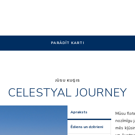
PARĀDĪT KARTI
JŪSU KUĢIS
CELESTYAL JOURNEY
Θeatro_de
Apraksts
Mūsu flote
nozīmīgu j
Ēdiens un dzērieni
mēs kļūsim