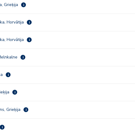
a, Grieķija
i
ka, Horvātija
i
ka, Horvātija
i
Melnkalne
i
ija
i
ieķija
i
ns, Grieķija
i
i