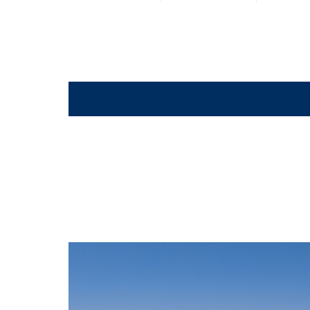
TheGrill_deck8_35