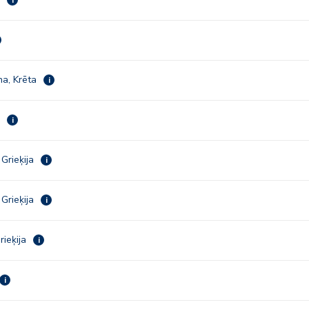
na, Krēta
i
i
i
 Grieķija
i
 Grieķija
i
rieķija
i
i