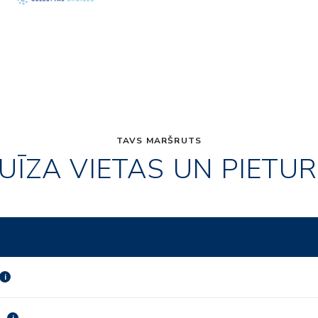
TAVS MARŠRUTS
UĪZA VIETAS UN PIETU
i
i
i